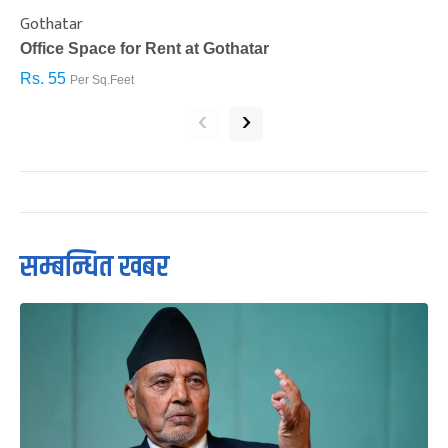
Gothatar
S
Office Space for Rent at Gothatar
H
Rs. 55
R
Per Sq.Feet
‹
›
सम्बन्धित खबर