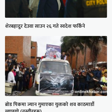
शेरबहादुर देउवा साउन २६ गते स्वदेश फर्किने
ब्रोड पिकमा ज्यान गुमाएका युक्तको शव काठमाडौं
ल्याइयो (तस्वीरहरू)