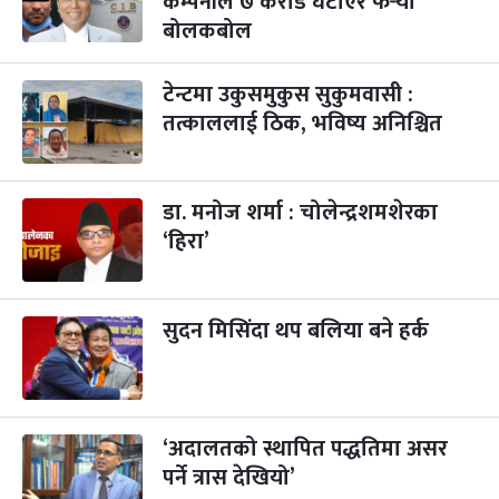
कम्पनीले ७ करोड घटाएर फेर्‍यो
बोलकबोल
टेन्टमा उकुसमुकुस सुकुमवासी :
तत्काललाई ठिक, भविष्य अनिश्चित
डा. मनोज शर्मा : चोलेन्द्रशमशेरका
‘हिरा’
सुदन मिसिंदा थप बलिया बने हर्क
‘अदालतको स्थापित पद्धतिमा असर
पर्ने त्रास देखियो’