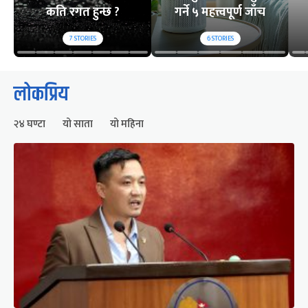
कति रगत हुन्छ ?
गर्ने ५ महत्त्वपूर्ण जाँच
7
STORIES
6
STORIES
लोकप्रिय
२४ घण्टा
यो साता
यो महिना