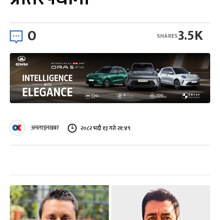
0
3.5K
SHARES
अनलाइनखबर
२०८२ भदौ १३ गते २१:४९