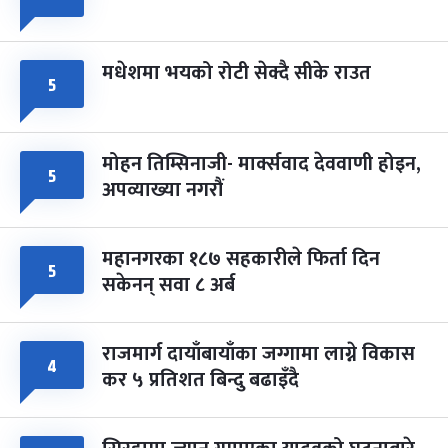
मधेशमा भयको रोटी सेक्दै सीके राउत
५
मोहन तिम्सिनाजी- मार्क्सवाद देववाणी होइन,
५
अपव्याख्या नगरौं
महानगरका १८७ सहकारीले फिर्ता दिन
५
सकेनन् सवा ८ अर्ब
राजमार्ग दायाँबायाँका जग्गामा लाग्ने विकास
४
कर ५ प्रतिशत बिन्दु बढाइँदै