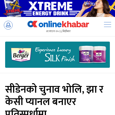
Skip
to
२१ साउन २०८३, बिहीबार
content
सीडेनको चुनाव भोलि, झा र
केसी प्यानल बनाएर
प्रतिस्पर्धामा