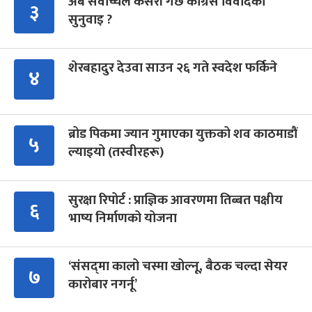
अब सर्वोच्चले कसरी गर्छ कांग्रेस विवादको
३
सुनुवाइ ?
शेरबहादुर देउवा साउन २६ गते स्वदेश फर्किने
४
ब्रोड पिकमा ज्यान गुमाएका युक्तको शव काठमाडौं
५
ल्याइयो (तस्वीरहरू)
सुरक्षा रिपोर्ट : प्राज्ञिक आवरणमा तिब्बत पक्षीय
६
भाष्य निर्माणको योजना
‘संसद्‍मा कालो चस्मा खोल्नू, बैठक चल्दा सेयर
७
कारोबार नगर्नू’