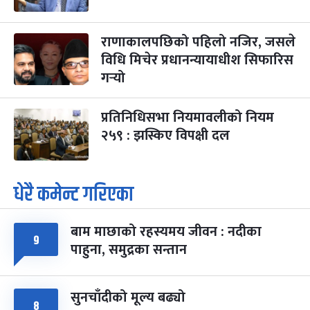
राणाकालपछिको पहिलो नजिर, जसले
विधि मिचेर प्रधानन्यायाधीश सिफारिस
गर्‍यो
प्रतिनिधिसभा नियमावलीको नियम
२५९ : झस्किए विपक्षी दल
धेरै कमेन्ट गरिएका
बाम माछाको रहस्यमय जीवन : नदीका
९
पाहुना, समुद्रका सन्तान
सुनचाँदीको मूल्य बढ्यो
८