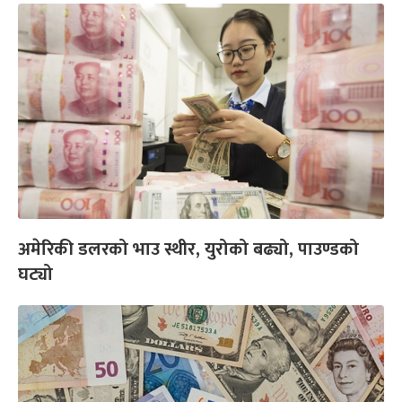
अमेरिकी डलरको भाउ स्थीर, युरोको बढ्यो, पाउण्डको
घट्यो