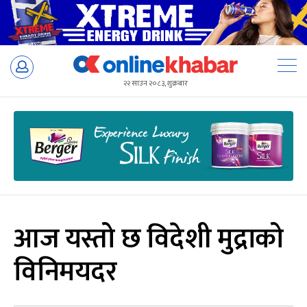
Skip
to
२२ साउन २०८३, शुक्रबार
content
आज यस्तो छ विदेशी मुद्राको
विनिमयदर