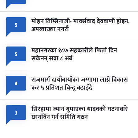
मोहन तिम्सिनाजी- मार्क्सवाद देववाणी होइन,
५
अपव्याख्या नगरौं
महानगरका १८७ सहकारीले फिर्ता दिन
५
सकेनन् सवा ८ अर्ब
राजमार्ग दायाँबायाँका जग्गामा लाग्ने विकास
४
कर ५ प्रतिशत बिन्दु बढाइँदै
सिरहामा ज्यान गुमाएका यादवको घटनाबारे
३
छानबिन गर्न समिति गठन