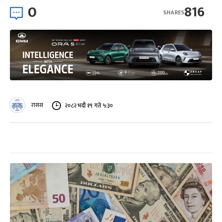
0
816
SHARES
रासस
२०८२ भदौ १९ गते ५:३०