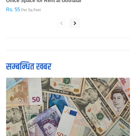
Office Space for Rent at Gothatar
H
Rs. 55
R
Per Sq.Feet
‹
›
सम्बन्धित खबर