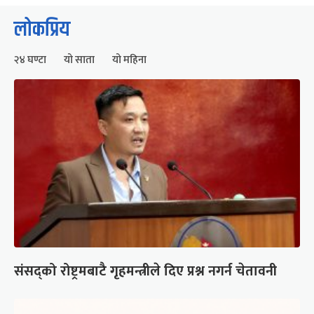
लोकप्रिय
२४ घण्टा
यो साता
यो महिना
संसद्को रोष्ट्रमबाटै गृहमन्त्रीले दिए प्रश्न नगर्न चेतावनी