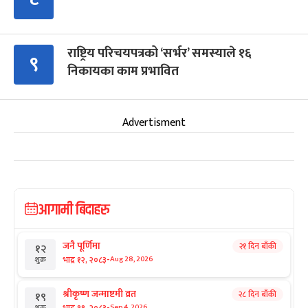
राष्ट्रिय परिचयपत्रको ‘सर्भर’ समस्याले १६
९
निकायका काम प्रभावित
Advertisment
आगामी बिदाहरु
जनै पूर्णिमा
२१ दिन बाँकी
१२
-
भाद्र १२, २०८३
Aug 28, 2026
शुक्र
श्रीकृष्ण जन्माष्टमी व्रत
२८ दिन बाँकी
१९
-
भाद्र १९, २०८३
Sep 4, 2026
शुक्र