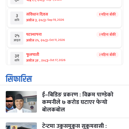
संविधान दिवस
१ महिना बाँकी
३
-
असोज ३, २०८३
Sep 19, 2026
शनि
घटस्थापना
२ महिना बाँकी
२५
-
असोज २५, २०८३
Oct 11, 2026
आइत
फूलपाती
२ महिना बाँकी
३१
-
असोज ३१ , २०८३
Oct 17, 2026
शनि
कार्तिक सङ्क्रान्ति
२ महिना बाँकी
१
सिफारिस
-
कार्तिक १, २०८३
Oct 18, 2026
आइत
ई–बिडिङ प्रकरण : विक्रम पाण्डेको
महानवमी
२ महिना बाँकी
३
-
कम्पनीले ७ करोड घटाएर फेर्‍यो
कार्तिक ३, २०८३
Oct 20, 2026
मंगल
बोलकबोल
विजयादशमी
२ महिना बाँकी
४
-
कार्तिक ४, २०८३
Oct 21, 2026
बुध
टेन्टमा उकुसमुकुस सुकुमवासी :