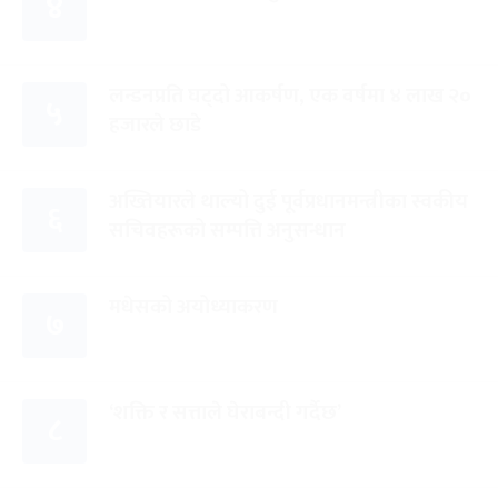
४
लन्डनप्रति घट्दो आकर्षण, एक वर्षमा ४ लाख २०
५
हजारले छाडे
अख्तियारले थाल्यो दुई पूर्वप्रधानमन्त्रीका स्वकीय
६
सचिवहरूको सम्पत्ति अनुसन्धान
मधेसको अयोध्याकरण
७
‘शक्ति र सत्ताले घेराबन्दी गर्दैछ’
८