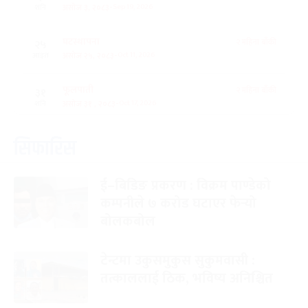
-
असोज ३, २०८३
Sep 19, 2026
शनि
घटस्थापना
२ महिना बाँकी
२५
-
असोज २५, २०८३
Oct 11, 2026
आइत
फूलपाती
२ महिना बाँकी
३१
-
असोज ३१ , २०८३
Oct 17, 2026
शनि
कार्तिक सङ्क्रान्ति
२ महिना बाँकी
१
सिफारिस
-
कार्तिक १, २०८३
Oct 18, 2026
आइत
ई–बिडिङ प्रकरण : विक्रम पाण्डेको
महानवमी
२ महिना बाँकी
३
-
कम्पनीले ७ करोड घटाएर फेर्‍यो
कार्तिक ३, २०८३
Oct 20, 2026
मंगल
बोलकबोल
विजयादशमी
२ महिना बाँकी
४
-
कार्तिक ४, २०८३
Oct 21, 2026
बुध
टेन्टमा उकुसमुकुस सुकुमवासी :
तत्काललाई ठिक, भविष्य अनिश्चित
पापा‌ङ्कुशा एकादशी व्रत
२ महिना बाँकी
५
-
कार्तिक ५, २०८३
Oct 22, 2026
बिहि