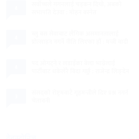
सर्वोच्चले गगनलाई चड्कन दियो, अबको
४
सभापति देउवा : मोहन बस्नेत
ब्लु बस सेवाबाट लैंगिक असमानतालाई
४
प्रोत्साहन नगर्ने नीति लिएका हौं : मन्त्री बादी
पद ओगट्ने र लडाइँका बेला भाग्नेलाई
४
पार्टीबाट धकेलेरै बिदा गर्छु : राजेन्द्र लिङ्देन
संसद्को रोष्ट्रमबाटै गृहमन्त्रीले दिए प्रश्न नगर्न
३
चेतावनी