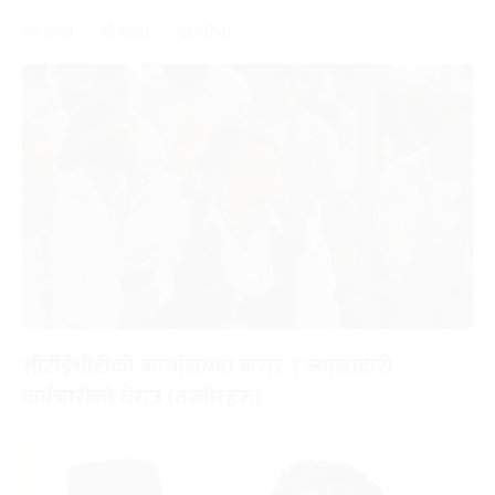
२४ घण्टा
यो साता
यो महिना
सीटीईभीटीको कार्यालयमा करार र ज्यालादारी
कर्मचारीको घेराउ (तस्वीरहरू)