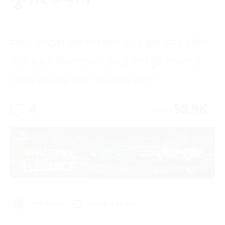
सुलभ नरेन्द्रका एक मात्रै छोरा हुन् । बुवा नरेन्द्र अहिले
साँझ ६ बजे नेपालगञ्जबाट हवाई मार्ग हुँदै काठमाडौं
गएको वडाध्यक्ष प्रमोद रिजालले बताए ।
4
58.9K
SHARES
कृष्ण अधिकारी
२०८२ भदौ २३ गते २३:१४