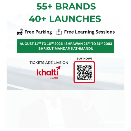
‹
›
सम्बन्धित खबर