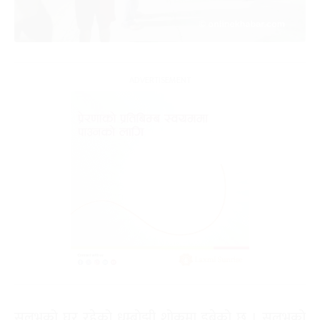
सुलभको घर रहेको धम्बोझी शोकमा डुबेको छ । सुलभको