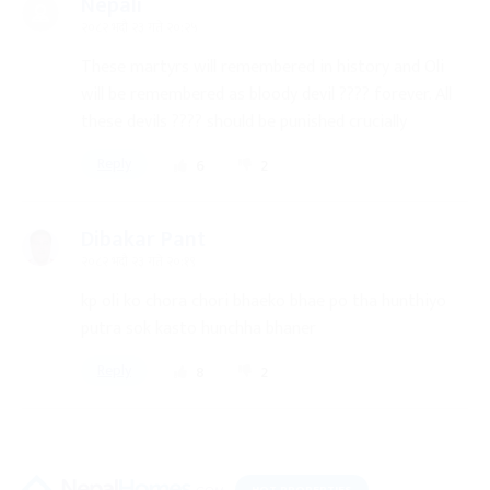
Nepali
२०८२ भदौ २३ गते २०:२५
These martyrs will remembered in history and Oli
will be remembered as bloody devil ???? forever. All
these devils ???? should be punished crucially
Reply
6
2
Dibakar Pant
२०८२ भदौ २३ गते २०:१९
kp oli ko chora chori bhaeko bhae po tha hunthiyo
putra sok kasto hunchha bhaner
Reply
8
2