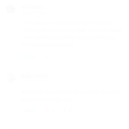
al khalid
२०८२ भदौ २४ गते ९:३४
KP OLI RA CDO LAI AB PHASI DINU PARCHA ANI
MATRAI TI BHAI BAHINI KO ATMA LE SHANTI MILNE
CHHA . MARNE BHAI BAHINI . KO BHAYAPANI SAB
JANU PARCHHA ALDOLAMA .
Reply
1
Raju Panta
२०८२ भदौ २३ गते २०:५५
Hardik sharadhanjali babu Voli sabai babu aama haru
janu parchha Andolan garna
Reply
5
2