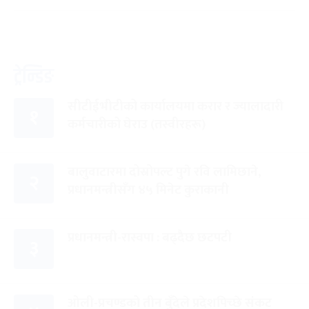
ट्रेन्डिङ
सीटीईभीटीको कार्यालयमा करार र ज्यालादारी
१
कर्मचारीको घेराउ (तस्वीरहरू)
बालुवाटारमा दोस्रोपल्ट पुगे रवि लामिछाने,
२
प्रधानमन्त्रीसँग ४५ मिनेट कुराकानी
प्रधानमन्त्री-रास्वपा : बढ्दैछ छटपटी
३
ओली-प्रचण्डको तीन बुँदेले प्रदेशपिच्छे संकट