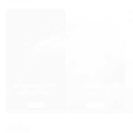
वेबस्टोरिज
ग
स्वस्थ मान्छेको शरीरमा
एयर प्युरिफायर किन्नुअघि
भ
कति रगत हुन्छ ?
गर्ने ५ महत्त्वपूर्ण जाँच
7
STORIES
6
STORIES
लोकप्रिय