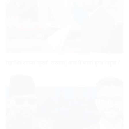
महाधिवेशनमा जुट्यो रास्वपा, कसरी चयन हुन्छ नेतृत्व ?