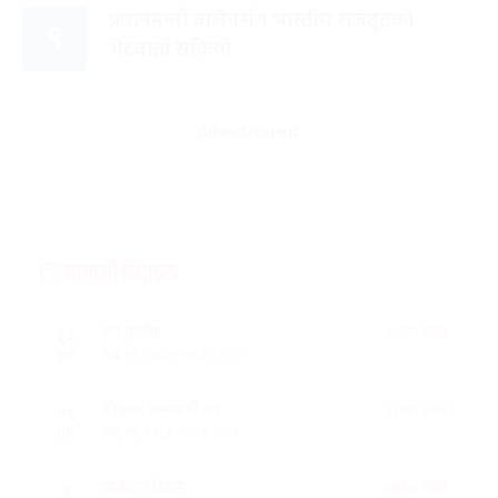
प्रधानमन्त्री बालेनसँग भारतीय राजदूतको
९
भेटवार्ता सकियो
Advertisment
आगामी बिदाहरु
जनै पूर्णिमा
१८ दिन बाँकी
१२
-
भाद्र १२, २०८३
Aug 28, 2026
शुक्र
श्रीकृष्ण जन्माष्टमी व्रत
२५ दिन बाँकी
१९
-
भाद्र १९, २०८३
Sep 4, 2026
शुक्र
संविधान दिवस
१ महिना बाँकी
३