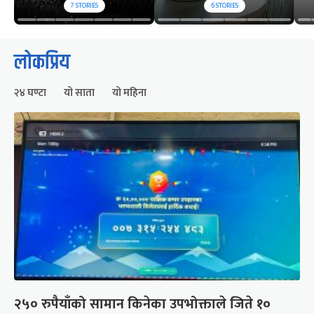
7
STORIES
6
STORIES
लोकप्रिय
२४ घण्टा
यो साता
यो महिना
२५० रुपैयाँको सामान किनेका उपभोक्ताले जिते १०