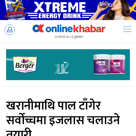
Skip
to
२२ साउन २०८३, शुक्रबार
content
खरानीमाथि पाल टाँगेर
सर्वोच्चमा इजलास चलाउने
तयारी