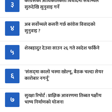
कांग्रेसको आधिकारिकता विवादमा सर्वोच्चले
३
सुरुदेखि सुनुवाइ गर्ने
अब सर्वोच्चले कसरी गर्छ कांग्रेस विवादको
४
सुनुवाइ ?
शेरबहादुर देउवा साउन २६ गते स्वदेश फर्किने
५
‘संसद्‍मा कालो चस्मा खोल्नू, बैठक चल्दा सेयर
६
कारोबार नगर्नू’
सुरक्षा रिपोर्ट : प्राज्ञिक आवरणमा तिब्बत पक्षीय
७
भाष्य निर्माणको योजना