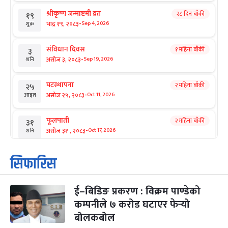
श्रीकृष्ण जन्माष्टमी व्रत
२८ दिन बाँकी
१९
-
भाद्र १९, २०८३
Sep 4, 2026
शुक्र
संविधान दिवस
१ महिना बाँकी
३
-
असोज ३, २०८३
Sep 19, 2026
शनि
घटस्थापना
२ महिना बाँकी
२५
-
असोज २५, २०८३
Oct 11, 2026
आइत
फूलपाती
२ महिना बाँकी
३१
-
असोज ३१ , २०८३
Oct 17, 2026
शनि
कार्तिक सङ्क्रान्ति
२ महिना बाँकी
१
सिफारिस
-
कार्तिक १, २०८३
Oct 18, 2026
आइत
ई–बिडिङ प्रकरण : विक्रम पाण्डेको
महानवमी
२ महिना बाँकी
३
-
कम्पनीले ७ करोड घटाएर फेर्‍यो
कार्तिक ३, २०८३
Oct 20, 2026
मंगल
बोलकबोल
विजयादशमी
२ महिना बाँकी