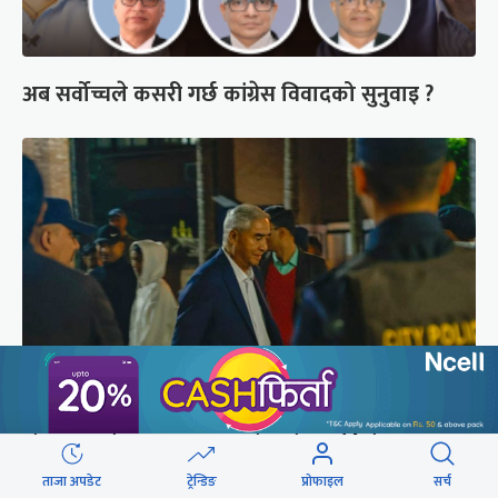
अब सर्वोच्चले कसरी गर्छ कांग्रेस विवादको सुनुवाइ ?
शेरबहादुर देउवा साउन २६ गते स्वदेश फर्किने
ताजा अपडेट
ट्रेन्डिङ
प्रोफाइल
सर्च