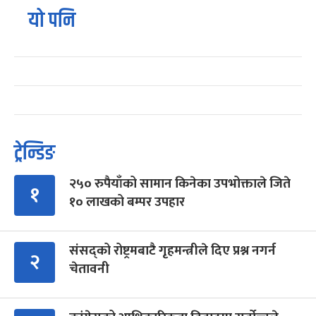
यो पनि
ट्रेन्डिङ
२५० रुपैयाँको सामान किनेका उपभोक्ताले जिते
१
१० लाखको बम्पर उपहार
संसद्को रोष्ट्रमबाटै गृहमन्त्रीले दिए प्रश्न नगर्न
२
चेतावनी