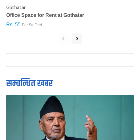
Gothatar
S
Office Space for Rent at Gothatar
H
Rs. 55
R
Per Sq.Feet
‹
›
सम्बन्धित खबर