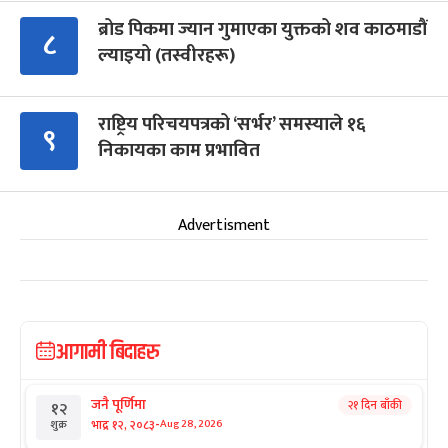
ब्रोड पिकमा ज्यान गुमाएका युक्तको शव काठमाडौं
८
ल्याइयो (तस्वीरहरू)
राष्ट्रिय परिचयपत्रको ‘सर्भर’ समस्याले १६
९
निकायका काम प्रभावित
Advertisment
आगामी बिदाहरु
जनै पूर्णिमा
२१ दिन बाँकी
१२
-
भाद्र १२, २०८३
Aug 28, 2026
शुक्र