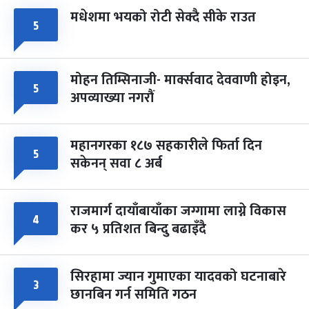
मधेशमा भयको रोटी सेक्दै सीके राउत
५
मोहन तिम्सिनाजी- मार्क्सवाद देववाणी होइन,
५
अपव्याख्या नगरौं
महानगरका १८७ सहकारीले फिर्ता दिन
५
सकेनन् सवा ८ अर्ब
राजमार्ग दायाँबायाँका जग्गामा लाग्ने विकास
४
कर ५ प्रतिशत बिन्दु बढाइँदै
सिरहामा ज्यान गुमाएका यादवको घटनाबारे
३
छानबिन गर्न समिति गठन