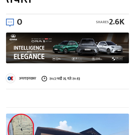
0
2.6K
SHARES
अनलाइनखबर
२०८२ भदौ २६ गते २०:१३