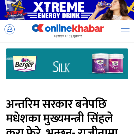
Skip
to
२२ साउन २०८३, शुक्रबार
content
अन्तरिम सरकार बनेपछि
मधेशका मुख्यमन्त्री सिंहले
कुरा फेरे, भन्छन्- राजीनामा