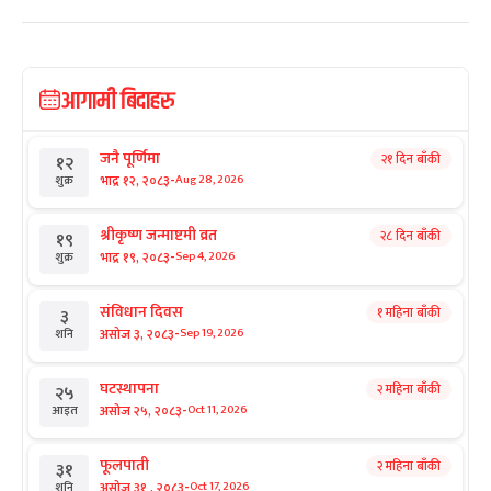
आगामी बिदाहरु
जनै पूर्णिमा
२१ दिन बाँकी
१२
-
भाद्र १२, २०८३
Aug 28, 2026
शुक्र
श्रीकृष्ण जन्माष्टमी व्रत
२८ दिन बाँकी
१९
-
भाद्र १९, २०८३
Sep 4, 2026
शुक्र
संविधान दिवस
१ महिना बाँकी
३
-
असोज ३, २०८३
Sep 19, 2026
शनि
घटस्थापना
२ महिना बाँकी
२५
-
असोज २५, २०८३
Oct 11, 2026
आइत
फूलपाती
२ महिना बाँकी
३१
-
असोज ३१ , २०८३
Oct 17, 2026
शनि