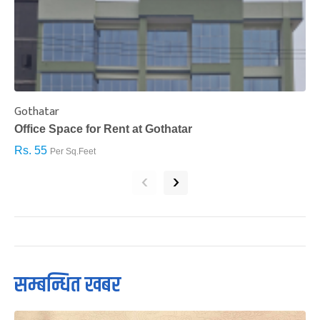
Gothatar
S
Office Space for Rent at Gothatar
H
Rs. 55
R
Per Sq.Feet
‹
›
सम्बन्धित खबर