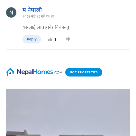
म नेपाली
२०८२ भदौ २८ गते १२:२१
यसलाई लात हानेर निकाल्नु
Reply
1
HOT PROPERTIES