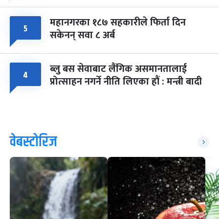
महानगरका १८७ सहकारीले फिर्ता दिन
५
सकेनन् सवा ८ अर्ब
ब्लु बस सेवाबाट लैंगिक असमानतालाई
४
प्रोत्साहन नगर्ने नीति लिएका हौं : मन्त्री बादी
वेबस्टोरिज