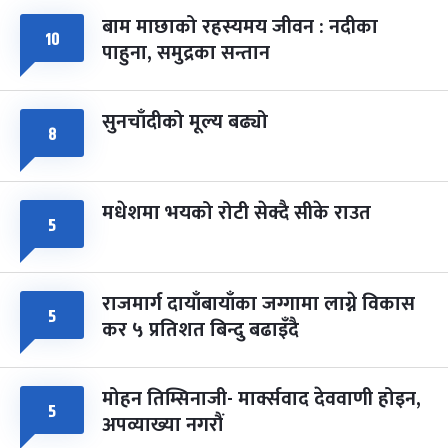
बाम माछाको रहस्यमय जीवन : नदीका
फागुपूर्णिमा
७ महिना बाँकी
८
१०
पाहुना, समुद्रका सन्तान
-
चैत्र ८, २०८३
Mar 22, 2027
सोम
सुनचाँदीको मूल्य बढ्यो
८
मधेशमा भयको रोटी सेक्दै सीके राउत
५
राजमार्ग दायाँबायाँका जग्गामा लाग्ने विकास
५
कर ५ प्रतिशत बिन्दु बढाइँदै
मोहन तिम्सिनाजी- मार्क्सवाद देववाणी होइन,
५
अपव्याख्या नगरौं