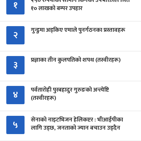
२५० रुपैयाँको सामान किनेका उपभोक्ताले जिते
१
१० लाखको बम्पर उपहार
गुन्डुमा अड्किए एमाले पुनर्गठनका प्रस्तावहरू
२
प्रज्ञाका तीन कुलपतिको शपथ (तस्वीरहरू)
३
पर्वतारोही पुरबहादुर गुरुङको अन्त्येष्टि
४
(तस्वीरहरू)
सेनाको नाइटभिजन हेलिकप्टर : भीआईपीका
५
लागि उड्छ, जनताको ज्यान बचाउन उड्दैन