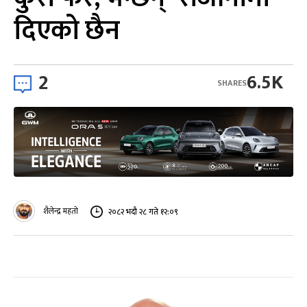
दिएको छैन
2
6.5K
SHARES
शैलेन्द्र महतो
२०८२ भदौ २८ गते १२:०९