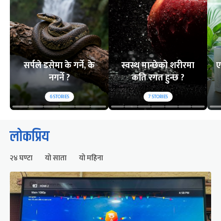
सर्पले डसेमा के गर्ने, के
स्वस्थ मान्छेको शरीरमा
ए
नगर्ने ?
कति रगत हुन्छ ?
6
STORIES
7
STORIES
लोकप्रिय
२४ घण्टा
यो साता
यो महिना