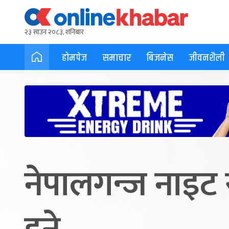
२३ साउन २०८३, शनिबार
होमपेज
समाचार
बिजनेस
जीवनशैली
नेपालगन्ज नाइट र