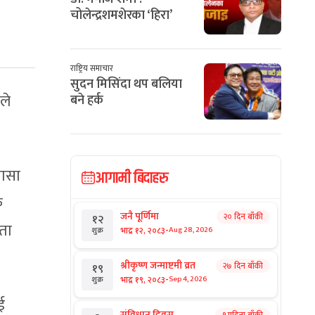
चोलेन्द्रशमशेरका ‘हिरा’
राष्ट्रिय समाचार
सुदन मिसिंदा थप बलिया
ले
बने हर्क
ञासा
आगामी बिदाहरु
क
जनै पूर्णिमा
२० दिन बाँकी
१२
रता
-
भाद्र १२, २०८३
Aug 28, 2026
शुक्र
श्रीकृष्ण जन्माष्टमी व्रत
२७ दिन बाँकी
१९
-
भाद्र १९, २०८३
Sep 4, 2026
शुक्र
ई
संविधान दिवस