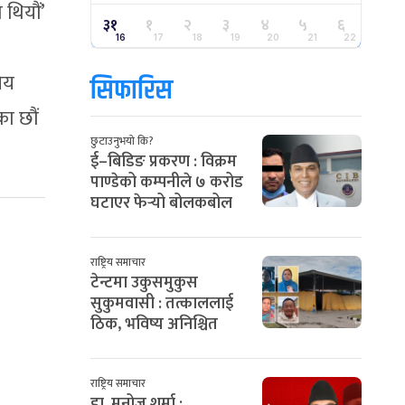
 थियौं’
३१
१
२
३
४
५
६
16
17
18
19
20
21
22
िय
सिफारिस
का छौं
छुटाउनुभयो कि?
ई–बिडिङ प्रकरण : विक्रम
पाण्डेको कम्पनीले ७ करोड
घटाएर फेर्‍यो बोलकबोल
राष्ट्रिय समाचार
टेन्टमा उकुसमुकुस
सुकुमवासी : तत्काललाई
ठिक, भविष्य अनिश्चित
राष्ट्रिय समाचार
डा. मनोज शर्मा :