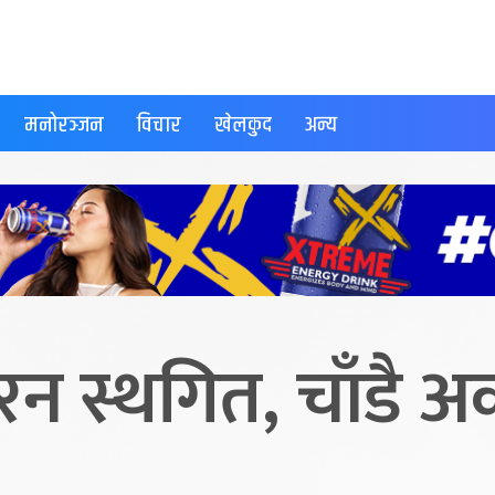
मनोरञ्जन
विचार
खेलकुद
अन्य
न स्थगित, चाँडै अर