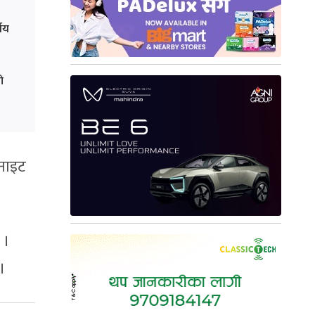
्णय
ो
 नाइट
 ।
।