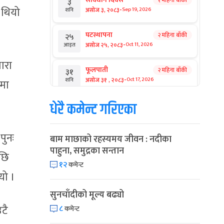
१ महिना बाँकी
३
 थियो
-
असोज ३, २०८३
Sep 19, 2026
शनि
घटस्थापना
२ महिना बाँकी
२५
-
असोज २५, २०८३
Oct 11, 2026
आइत
ारा
फूलपाती
२ महिना बाँकी
३१
-
असोज ३१ , २०८३
Oct 17, 2026
शनि
ममा
धेरै कमेन्ट गरिएका
कार्तिक सङ्क्रान्ति
२ महिना बाँकी
१
-
कार्तिक १, २०८३
Oct 18, 2026
आइत
पुनः
बाम माछाको रहस्यमय जीवन : नदीका
महानवमी
२ महिना बाँकी
३
पाहुना, समुद्रका सन्तान
-
कार्तिक ३, २०८३
Oct 20, 2026
मंगल
पछि
१२
कमेन्ट
यो ।
विजयादशमी
२ महिना बाँकी
४
-
कार्तिक ४, २०८३
Oct 21, 2026
बुध
सुनचाँदीको मूल्य बढ्यो
टै
८
कमेन्ट
पापा‌ङ्कुशा एकादशी व्रत
२ महिना बाँकी
५
-
कार्तिक ५, २०८३
Oct 22, 2026
बिहि