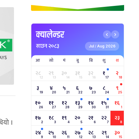
क्यालेन्डर
साउन २०८३
Jul
Aug 2026
/
आ
सो
मं
बु
बि
शु
श
२८
२९
३०
३१
३२
१
२
12
13
14
15
16
17
18
३
४
५
६
७
८
९
19
20
21
22
23
24
25
१०
११
१२
१३
१४
१५
१६
26
27
28
29
30
31
1
१७
१८
१९
२०
२१
२२
२३
ियो ।
2
3
4
5
6
7
8
२४
२५
२६
२७
२८
२९
३०
9
10
11
12
13
14
15