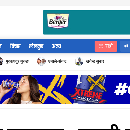
न
विचार
खेलकुद
अन्य
पात्रो
पुरबहादुर गुरुङ
एमाले-संकट
खगेन्द्र सुनार