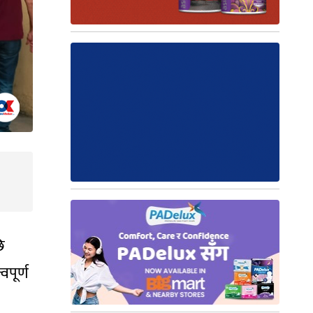
ि
वपूर्ण