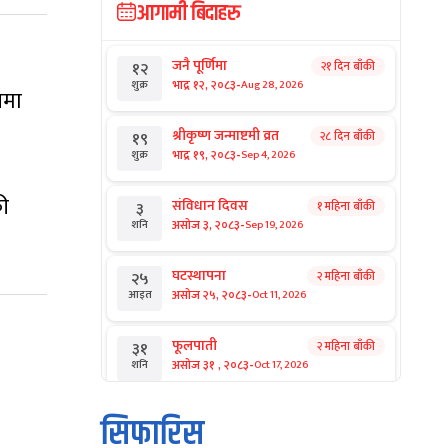
आगामी बिदाहरु
जनै पूर्णिमा
२१ दिन बाँकी
१२
-
भाद्र १२, २०८३
Aug 28, 2026
शुक्र
नमा
श्रीकृष्ण जन्माष्टमी व्रत
२८ दिन बाँकी
१९
-
भाद्र १९, २०८३
Sep 4, 2026
शुक्र
की
संविधान दिवस
१ महिना बाँकी
३
-
असोज ३, २०८३
Sep 19, 2026
शनि
घटस्थापना
२ महिना बाँकी
२५
-
असोज २५, २०८३
Oct 11, 2026
आइत
फूलपाती
२ महिना बाँकी
३१
-
असोज ३१ , २०८३
Oct 17, 2026
शनि
कार्तिक सङ्क्रान्ति
२ महिना बाँकी
१
सिफारिस
-
कार्तिक १, २०८३
Oct 18, 2026
आइत