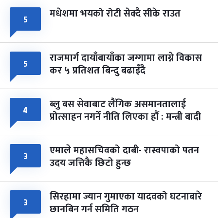
मधेशमा भयको रोटी सेक्दै सीके राउत
५
राजमार्ग दायाँबायाँका जग्गामा लाग्ने विकास
५
कर ५ प्रतिशत बिन्दु बढाइँदै
ब्लु बस सेवाबाट लैंगिक असमानतालाई
४
प्रोत्साहन नगर्ने नीति लिएका हौं : मन्त्री बादी
एमाले महासचिवको दाबी- रास्वपाको पतन
३
उदय जत्तिकै छिटो हुन्छ
सिरहामा ज्यान गुमाएका यादवको घटनाबारे
३
छानबिन गर्न समिति गठन