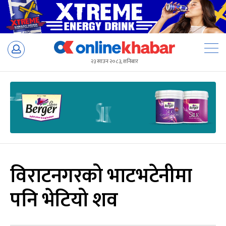
Skip
to
२३ साउन २०८३, शनिबार
content
विराटनगरको भाटभटेनीमा
पनि भेटियो शव