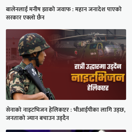
बालेनलाई मनीष झाको जवाफ : महान जनादेश पाएको
सरकार एक्लो छैन
सेनाको नाइटभिजन हेलिकप्टर : भीआईपीका लागि उड्छ,
जनताको ज्यान बचाउन उड्दैन