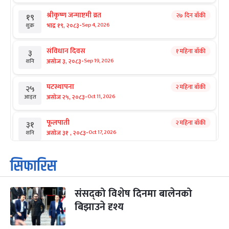
श्रीकृष्ण जन्माष्टमी व्रत
२७ दिन बाँकी
१९
-
भाद्र १९, २०८३
Sep 4, 2026
शुक्र
संविधान दिवस
१ महिना बाँकी
३
-
असोज ३, २०८३
Sep 19, 2026
शनि
घटस्थापना
२ महिना बाँकी
२५
-
असोज २५, २०८३
Oct 11, 2026
आइत
फूलपाती
२ महिना बाँकी
३१
-
असोज ३१ , २०८३
Oct 17, 2026
शनि
कार्तिक सङ्क्रान्ति
२ महिना बाँकी
१
सिफारिस
-
कार्तिक १, २०८३
Oct 18, 2026
आइत
संसद्को विशेष दिनमा बालेनको
महानवमी
२ महिना बाँकी
३
-
बिझाउने दृश्य
कार्तिक ३, २०८३
Oct 20, 2026
मंगल