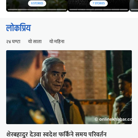
6
STORIES
7
STORIES
लोकप्रिय
२४ घण्टा
यो साता
यो महिना
शेरबहादुर देउवा स्वदेश फर्किने समय परिवर्तन