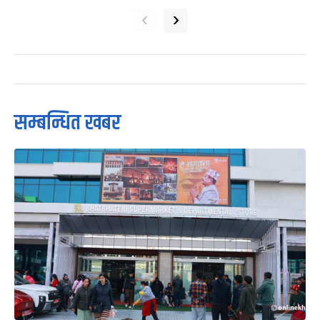
‹
›
सम्बन्धित खबर