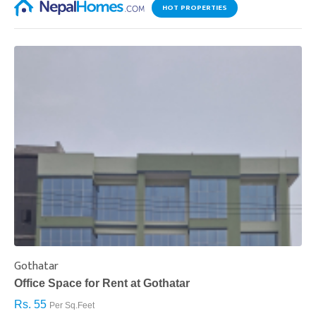
HOT PROPERTIES
Gothatar
S
Office Space for Rent at Gothatar
H
Rs. 55
R
Per Sq.Feet