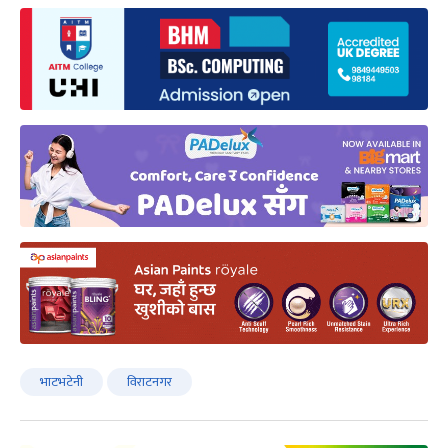
भाटभटेनी
विराटनगर