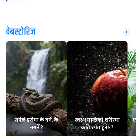
वेबस्टोरिज
सर्पले डसेमा के गर्ने, के
स्वस्थ मान्छेको शरीरमा
ए
नगर्ने ?
कति रगत हुन्छ ?