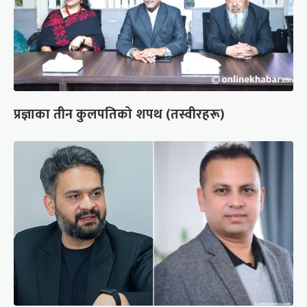
प्रज्ञाका तीन कुलपतिको शपथ (तस्वीरहरू)