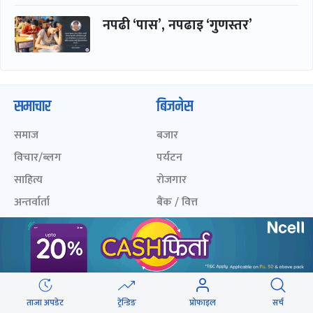
नपढी ‘पास’, नपढाइ ‘गुणस्तर’
समाचार
बिजनेस
समाज
बजार
विचार/ब्लग
पर्यटन
साहित्य
रोजगार
अन्तर्वार्ता
बैंक / वित्त
खेलकुद़़
अटो
जीवनशैली/स्वास्थ्य
सूचना-प्रविधि
प्रवास
अन्तर्राष्ट्रिय
ताजा अपडेट
ट्रेन्डिङ
प्रोफाइल
सर्च