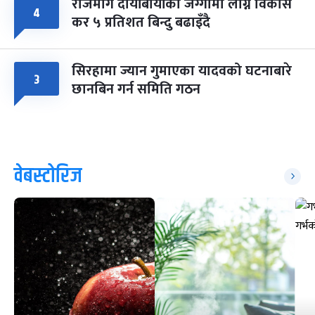
राजमार्ग दायाँबायाँका जग्गामा लाग्ने विकास
४
कर ५ प्रतिशत बिन्दु बढाइँदै
सिरहामा ज्यान गुमाएका यादवको घटनाबारे
३
छानबिन गर्न समिति गठन
वेबस्टोरिज