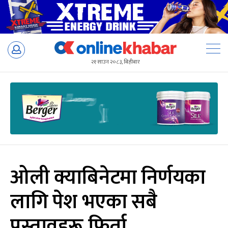
Skip
to
२१ साउन २०८३, बिहीबार
content
ओली क्याबिनेटमा निर्णयका
लागि पेश भएका सबै
प्रस्तावहरू फिर्ता