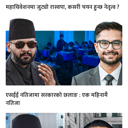
महाधिवेशनमा जुट्यो रास्वपा, कसरी चयन हुन्छ नेतृत्व ?
एसईई नतिजामा सरकारको छलाङ : एक महिनामै
नतिजा