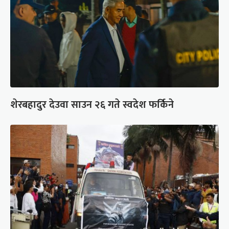
शेरबहादुर देउवा साउन २६ गते स्वदेश फर्किने