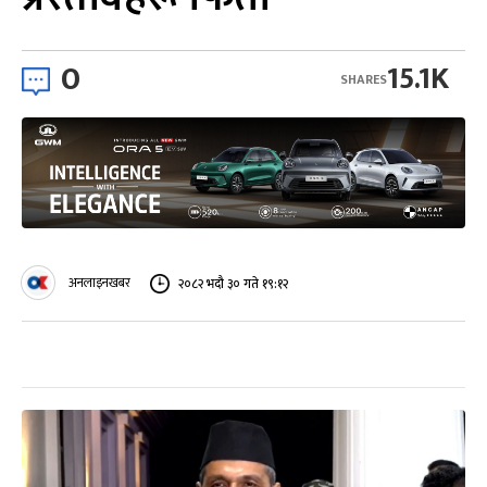
0
15.1K
SHARES
अनलाइनखबर
२०८२ भदौ ३० गते १९:१२