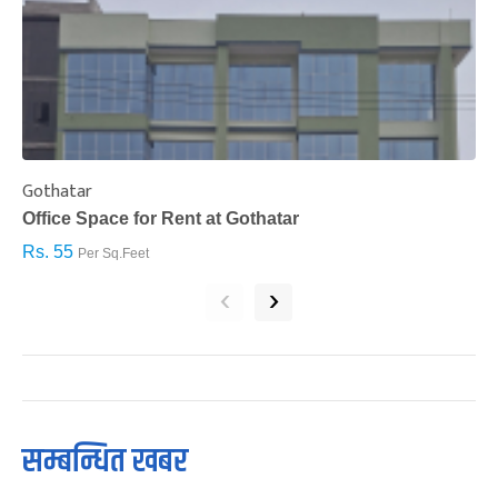
Gothatar
S
Office Space for Rent at Gothatar
H
Rs. 55
R
Per Sq.Feet
‹
›
सम्बन्धित खबर