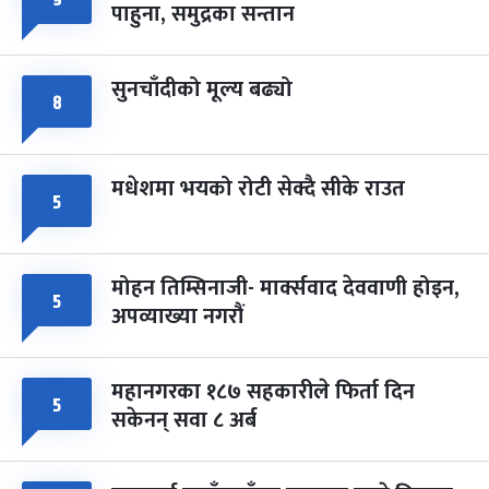
९
पाहुना, समुद्रका सन्तान
-
चैत्र ८, २०८३
Mar 22, 2027
सोम
सुनचाँदीको मूल्य बढ्यो
८
मधेशमा भयको रोटी सेक्दै सीके राउत
५
मोहन तिम्सिनाजी- मार्क्सवाद देववाणी होइन,
५
अपव्याख्या नगरौं
महानगरका १८७ सहकारीले फिर्ता दिन
५
सकेनन् सवा ८ अर्ब