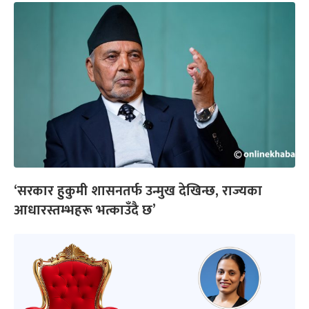
‘सरकार हुकुमी शासनतर्फ उन्मुख देखिन्छ, राज्यका
आधारस्तम्भहरू भत्काउँदै छ’