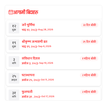
आगामी बिदाहरु
जनै पूर्णिमा
२२ दिन बाँकी
१२
-
भाद्र १२, २०८३
Aug 28, 2026
शुक्र
श्रीकृष्ण जन्माष्टमी व्रत
२९ दिन बाँकी
१९
-
भाद्र १९, २०८३
Sep 4, 2026
शुक्र
संविधान दिवस
१ महिना बाँकी
३
-
असोज ३, २०८३
Sep 19, 2026
शनि
घटस्थापना
२ महिना बाँकी
२५
-
असोज २५, २०८३
Oct 11, 2026
आइत
फूलपाती
२ महिना बाँकी
३१
-
असोज ३१ , २०८३
Oct 17, 2026
शनि