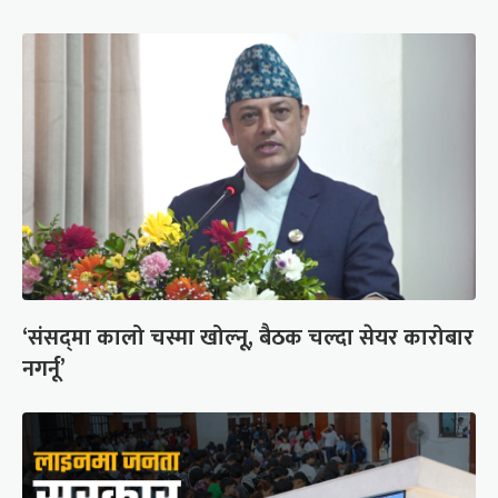
‘संसद्‍मा कालो चस्मा खोल्नू, बैठक चल्दा सेयर कारोबार
नगर्नू’