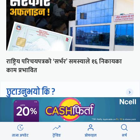
राष्ट्रिय परिचयपत्रको ‘सर्भर’ समस्याले १६ निकायका
काम प्रभावित
छुटाउनुभयो कि ?
संसद्लाई टेर्दैनन् प्रधानमन्त्री, लाचार
छन् सभामुख
ताजा अपडेट
ट्रेन्डिङ
प्रोफाइल
सर्च