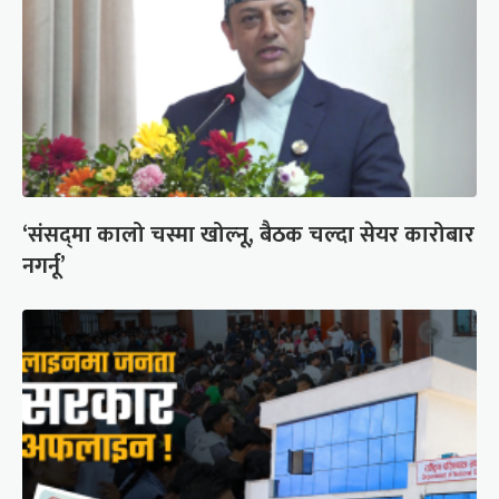
‘संसद्‍मा कालो चस्मा खोल्नू, बैठक चल्दा सेयर कारोबार
नगर्नू’