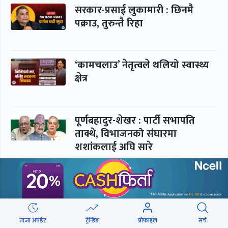
सरकार-प्रसाईं लुकामारी : छिनमै
पक्राउ, तुरुन्तै रिहा
‘कामचलाउ’ नेतृत्वले थलियो स्वास्थ्य
क्षेत्र
पूर्णबहादुर-शेखर : पार्टी सभापति
ताक्थे, विभाजनको संघारमा
शशांकलाई अघि सारे
कप्तानगञ्जमा झिल्को, गोलबजारमा
डढेलो
ताजा अपडेट
ट्रेन्डिङ
प्रोफाइल
सर्च