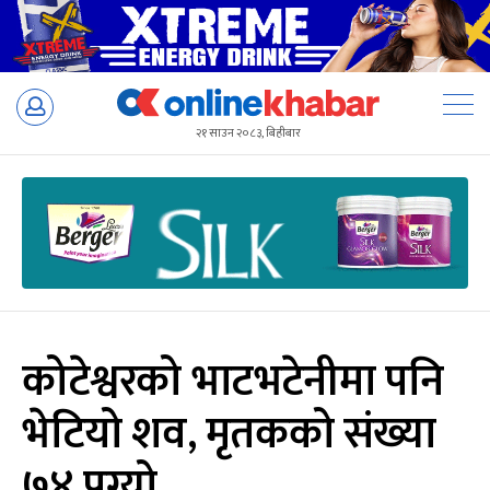
Skip
to
२१ साउन २०८३, बिहीबार
content
कोटेश्वरको भाटभटेनीमा पनि
भेटियो शव, मृतकको संख्या
७४ पुग्यो