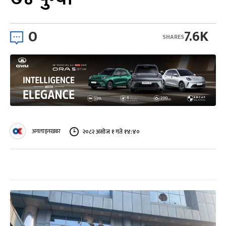
0
7.6K
SHARES
अनलाइनखबर
२०८२ असोज १ गते १४:४०