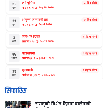
जनै पूर्णिमा
२२ दिन बाँकी
१२
-
भाद्र १२, २०८३
Aug 28, 2026
शुक्र
श्रीकृष्ण जन्माष्टमी व्रत
२९ दिन बाँकी
१९
-
भाद्र १९, २०८३
Sep 4, 2026
शुक्र
संविधान दिवस
१ महिना बाँकी
३
-
असोज ३, २०८३
Sep 19, 2026
शनि
घटस्थापना
२ महिना बाँकी
२५
-
असोज २५, २०८३
Oct 11, 2026
आइत
फूलपाती
२ महिना बाँकी
३१
-
असोज ३१ , २०८३
Oct 17, 2026
शनि
कार्तिक सङ्क्रान्ति
२ महिना बाँकी
१
सिफारिस
-
कार्तिक १, २०८३
Oct 18, 2026
आइत
संसद्को विशेष दिनमा बालेनको
महानवमी
२ महिना बाँकी
३