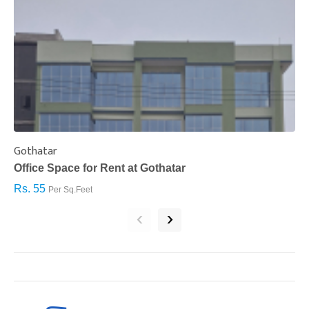
Gothatar
S
Office Space for Rent at Gothatar
H
Rs. 55
R
Per Sq.Feet
‹
›