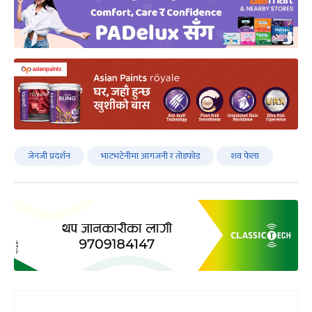
जेनजी प्रदर्शन
भाटभटेनीमा आगजनी र तोडफोड
शव फेला