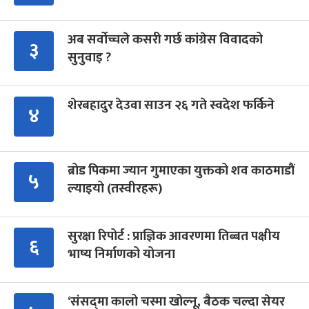
अब सर्वोच्चले कसरी गर्छ कांग्रेस विवादको
३
सुनुवाइ ?
शेरबहादुर देउवा साउन २६ गते स्वदेश फर्किने
४
ब्रोड पिकमा ज्यान गुमाएका युक्तको शव काठमाडौं
५
ल्याइयो (तस्वीरहरू)
सुरक्षा रिपोर्ट : प्राज्ञिक आवरणमा तिब्बत पक्षीय
६
भाष्य निर्माणको योजना
‘संसद्‍मा कालो चस्मा खोल्नू, बैठक चल्दा सेयर