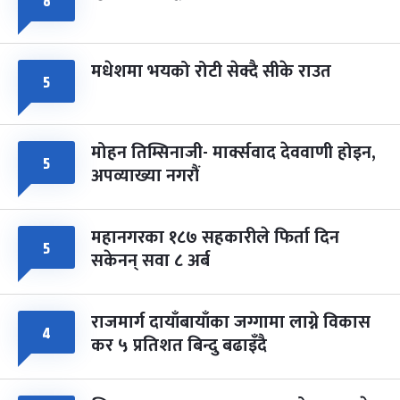
८
मधेशमा भयको रोटी सेक्दै सीके राउत
५
मोहन तिम्सिनाजी- मार्क्सवाद देववाणी होइन,
५
अपव्याख्या नगरौं
महानगरका १८७ सहकारीले फिर्ता दिन
५
सकेनन् सवा ८ अर्ब
राजमार्ग दायाँबायाँका जग्गामा लाग्ने विकास
४
कर ५ प्रतिशत बिन्दु बढाइँदै