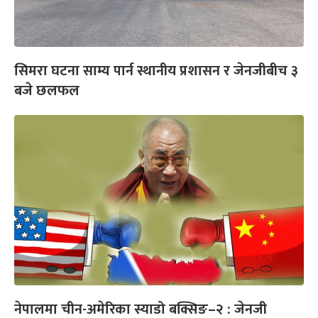
सिमरा घटना साम्य पार्न स्थानीय प्रशासन र जेनजीबीच ३
बजे छलफल
नेपालमा चीन-अमेरिका स्याडो बक्सिङ–२ : जेनजी