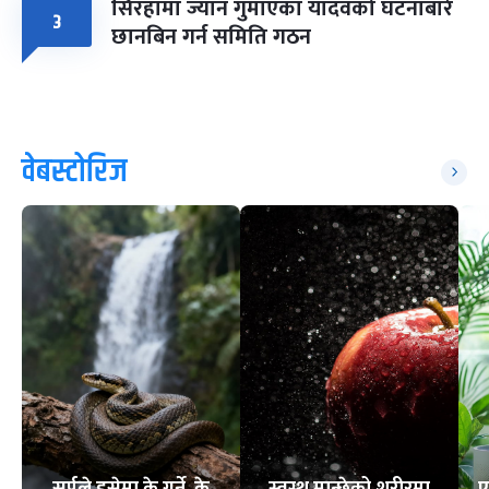
सिरहामा ज्यान गुमाएका यादवको घटनाबारे
३
छानबिन गर्न समिति गठन
वेबस्टोरिज