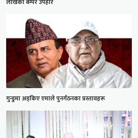
लाखको बम्पर उपहार
गुन्डुमा अड्किए एमाले पुनर्गठनका प्रस्तावहरू