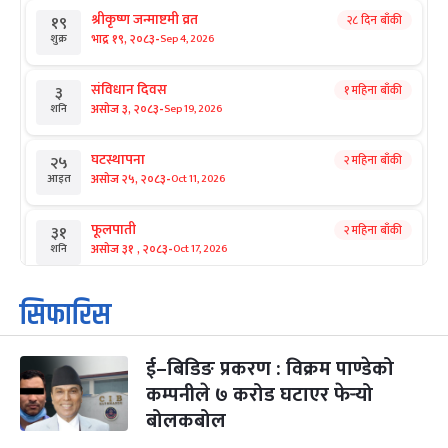
श्रीकृष्ण जन्माष्टमी व्रत
२८ दिन बाँकी
१९
-
भाद्र १९, २०८३
Sep 4, 2026
शुक्र
संविधान दिवस
१ महिना बाँकी
३
-
असोज ३, २०८३
Sep 19, 2026
शनि
घटस्थापना
२ महिना बाँकी
२५
-
असोज २५, २०८३
Oct 11, 2026
आइत
फूलपाती
२ महिना बाँकी
३१
-
असोज ३१ , २०८३
Oct 17, 2026
शनि
कार्तिक सङ्क्रान्ति
२ महिना बाँकी
१
सिफारिस
-
कार्तिक १, २०८३
Oct 18, 2026
आइत
ई–बिडिङ प्रकरण : विक्रम पाण्डेको
महानवमी
२ महिना बाँकी
३
-
कम्पनीले ७ करोड घटाएर फेर्‍यो
कार्तिक ३, २०८३
Oct 20, 2026
मंगल
बोलकबोल
विजयादशमी
२ महिना बाँकी
४