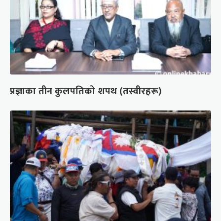
प्रज्ञाका तीन कुलपतिको शपथ (तस्वीरहरू)