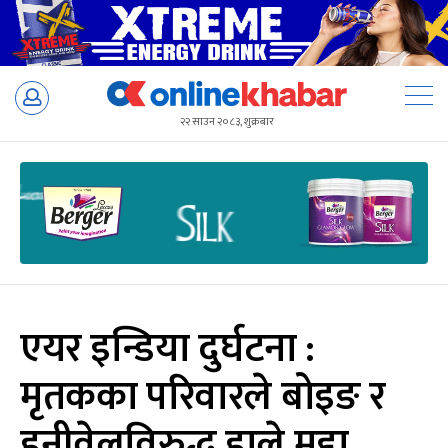
Skip
to
२२ साउन २०८३, शुक्रबार
content
एयर इन्डिया दुर्घटना :
मृतकका परिवारले बोइङ र
हनीवेलविरुद्ध हाले मुद्दा