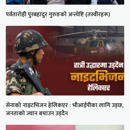
पर्वतारोही पुरबहादुर गुरुङको अन्त्येष्टि (तस्वीरहरू)
सेनाको नाइटभिजन हेलिकप्टर : भीआईपीका लागि उड्छ,
जनताको ज्यान बचाउन उड्दैन