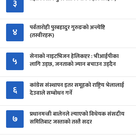
३
पर्वतारोही पुरबहादुर गुरुङको अन्त्येष्टि
४
(तस्वीरहरू)
सेनाको नाइटभिजन हेलिकप्टर : भीआईपीका
५
लागि उड्छ, जनताको ज्यान बचाउन उड्दैन
कांग्रेस संस्थापन इतर समूहको राष्ट्रिय भेलालाई
६
देउवाले सम्बोधन गर्ने
प्रधानमन्त्री बालेनले ल्याएको विधेयक संसदीय
७
समितिबाट जस्ताको तस्तै सदर