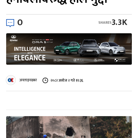
0
3.3K
SHARES
अनलाइनखबर
२०८२ असोज २ गते १२:३६