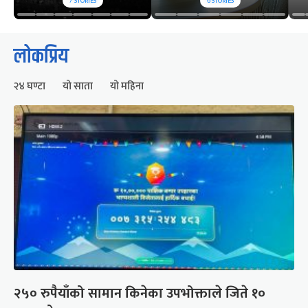
7
STORIES
6
STORIES
लोकप्रिय
२४ घण्टा
यो साता
यो महिना
२५० रुपैयाँको सामान किनेका उपभोक्ताले जिते १०