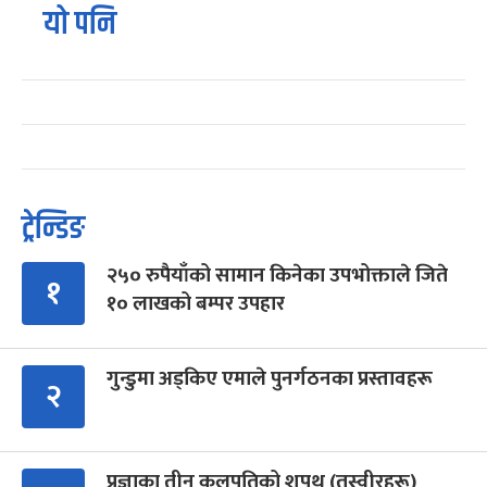
यो पनि
ट्रेन्डिङ
२५० रुपैयाँको सामान किनेका उपभोक्ताले जिते
१
१० लाखको बम्पर उपहार
गुन्डुमा अड्किए एमाले पुनर्गठनका प्रस्तावहरू
२
प्रज्ञाका तीन कुलपतिको शपथ (तस्वीरहरू)