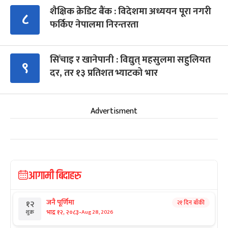
शैक्षिक क्रेडिट बैंक : विदेशमा अध्ययन पूरा नगरी
८
फर्किए नेपालमा निरन्तरता
सिँचाइ र खानेपानी : विद्युत् महसुलमा सहुलियत
९
दर, तर १३ प्रतिशत भ्याटको भार
Advertisment
आगामी बिदाहरु
जनै पूर्णिमा
२१ दिन बाँकी
१२
-
भाद्र १२, २०८३
Aug 28, 2026
शुक्र