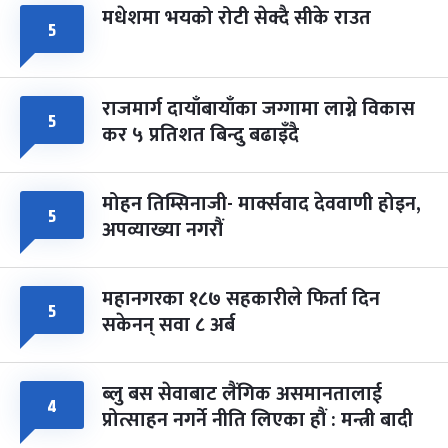
मधेशमा भयको रोटी सेक्दै सीके राउत
५
राजमार्ग दायाँबायाँका जग्गामा लाग्ने विकास
५
कर ५ प्रतिशत बिन्दु बढाइँदै
मोहन तिम्सिनाजी- मार्क्सवाद देववाणी होइन,
५
अपव्याख्या नगरौं
महानगरका १८७ सहकारीले फिर्ता दिन
५
सकेनन् सवा ८ अर्ब
ब्लु बस सेवाबाट लैंगिक असमानतालाई
४
प्रोत्साहन नगर्ने नीति लिएका हौं : मन्त्री बादी