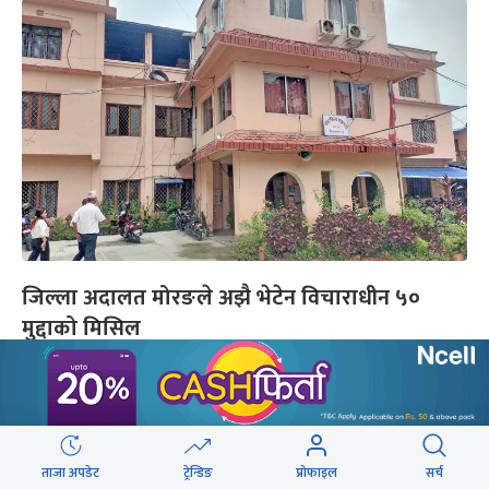
जिल्ला अदालत मोरङले अझै भेटेन विचाराधीन ५०
मुद्दाको मिसिल
यो पनि
ताजा अपडेट
ट्रेन्डिङ
प्रोफाइल
सर्च