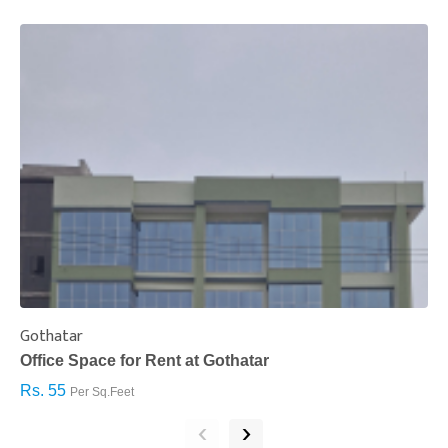
Gothatar
S
Office Space for Rent at Gothatar
H
Rs. 55
R
Per Sq.Feet
‹
›