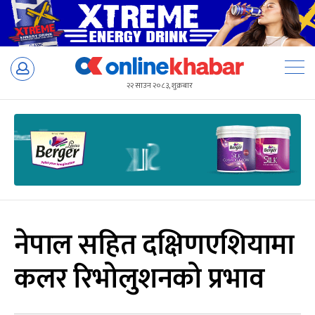
Skip
to
२२ साउन २०८३, शुक्रबार
content
नेपाल सहित दक्षिणएशियामा
कलर रिभोलुशनको प्रभाव