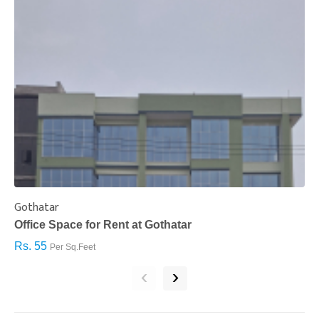
Gothatar
S
Office Space for Rent at Gothatar
H
Rs. 55
R
Per Sq.Feet
‹
›