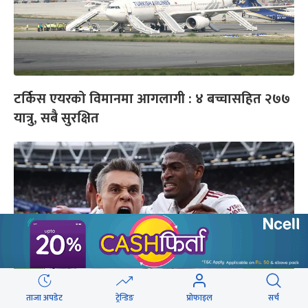
टर्किस एयरको विमानमा आगलागी : ४ बच्चासहित २७७
यात्रु, सबै सुरक्षित
ताजा अपडेट
ट्रेन्डिङ
प्रोफाइल
सर्च