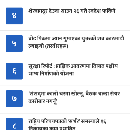
शेरबहादुर देउवा साउन २६ गते स्वदेश फर्किने
४
ब्रोड पिकमा ज्यान गुमाएका युक्तको शव काठमाडौं
५
ल्याइयो (तस्वीरहरू)
सुरक्षा रिपोर्ट : प्राज्ञिक आवरणमा तिब्बत पक्षीय
६
भाष्य निर्माणको योजना
‘संसद्‍मा कालो चस्मा खोल्नू, बैठक चल्दा सेयर
७
कारोबार नगर्नू’
राष्ट्रिय परिचयपत्रको ‘सर्भर’ समस्याले १६
८
निकायका काम प्रभावित