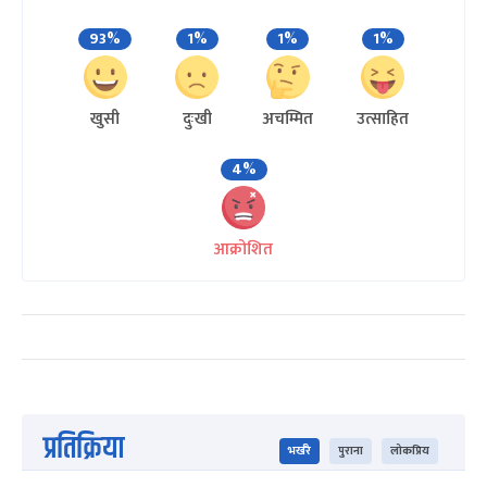
93%
1%
1%
1%
खुसी
दुःखी
अचम्मित
उत्साहित
4%
आक्रोशित
प्रतिक्रिया
भर्खरै
पुराना
लोकप्रिय