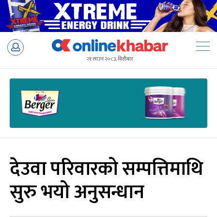
Skip
to
२१ साउन २०८३, बिहीबार
content
देउवा परिवारको सम्पत्तिमाथि
सुरु भयो अनुसन्धान