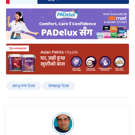
आरजु राणा देउवा
शेरबहादुर देउवा