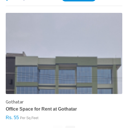
Gothatar
S
Office Space for Rent at Gothatar
H
Rs. 55
R
Per Sq.Feet