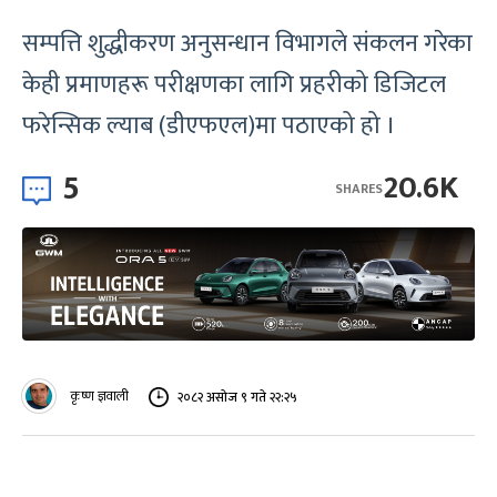
सम्पत्ति शुद्धीकरण अनुसन्धान विभागले संकलन गरेका
केही प्रमाणहरू परीक्षणका लागि प्रहरीको डिजिटल
फरेन्सिक ल्याब (डीएफएल)मा पठाएको हो ।
5
20.6K
SHARES
कृष्ण ज्ञवाली
२०८२ असोज ९ गते २२:२५