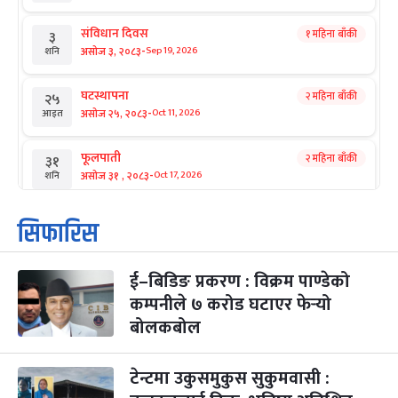
संविधान दिवस
१ महिना बाँकी
३
-
असोज ३, २०८३
Sep 19, 2026
शनि
घटस्थापना
२ महिना बाँकी
२५
-
असोज २५, २०८३
Oct 11, 2026
आइत
फूलपाती
२ महिना बाँकी
३१
-
असोज ३१ , २०८३
Oct 17, 2026
शनि
कार्तिक सङ्क्रान्ति
२ महिना बाँकी
१
सिफारिस
-
कार्तिक १, २०८३
Oct 18, 2026
आइत
ई–बिडिङ प्रकरण : विक्रम पाण्डेको
महानवमी
२ महिना बाँकी
३
-
कम्पनीले ७ करोड घटाएर फेर्‍यो
कार्तिक ३, २०८३
Oct 20, 2026
मंगल
बोलकबोल
विजयादशमी
२ महिना बाँकी
४
-
कार्तिक ४, २०८३
Oct 21, 2026
बुध
टेन्टमा उकुसमुकुस सुकुमवासी :