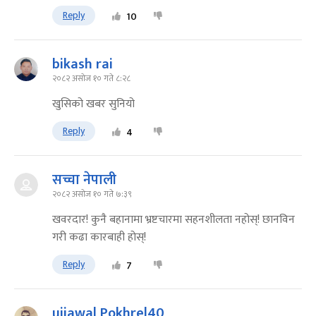
Reply
10
bikash rai
२०८२ असोज १० गते ८:२८
खुसिको खबर सुनियो
Reply
4
सच्चा नेपाली
२०८२ असोज १० गते ७:३९
खवरदार! कुनै बहानामा भ्रष्टचारमा सहनशीलता नहोस्! छानविन
गरी कढा कारबाही होस्!
Reply
7
ujjawal Pokhrel40