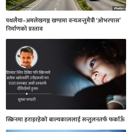
पथलैया–अमलेखगञ्ज खण्डमा वन्यजन्तुमैत्री ‘ओभरपास’
निर्माणको प्रस्ताव
स्क्रिनमा हराइरहेको बाल्यकाललाई सन्तुलनतर्फ फर्काऊँ