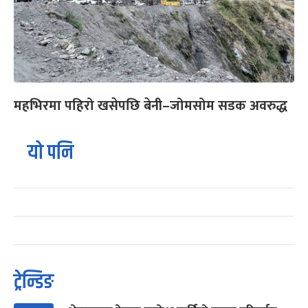
महभिरमा पहिरो खसेपछि बेनी–जोमसोम सडक अवरुद्ध
यो पनि
ट्रेन्डिङ