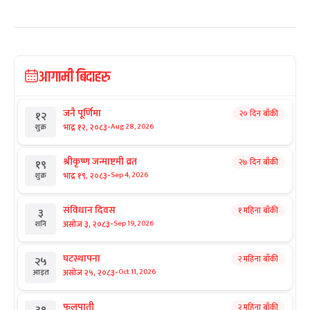
आगामी बिदाहरु
जनै पूर्णिमा
२० दिन बाँकी
१२
-
भाद्र १२, २०८३
Aug 28, 2026
शुक्र
श्रीकृष्ण जन्माष्टमी व्रत
२७ दिन बाँकी
१९
-
भाद्र १९, २०८३
Sep 4, 2026
शुक्र
संविधान दिवस
१ महिना बाँकी
३
-
असोज ३, २०८३
Sep 19, 2026
शनि
घटस्थापना
२ महिना बाँकी
२५
-
असोज २५, २०८३
Oct 11, 2026
आइत
फूलपाती
२ महिना बाँकी