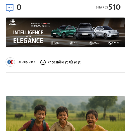
0
510
SHARES
अनलाइनखबर
२०८२ असोज १९ गते १२:१९