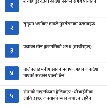
शेरबहादुर देउवा स्वदेश फर्किने समय परिवर्तन
१
गुन्डुमा अड्किए एमाले पुनर्गठनका प्रस्तावहरू
२
प्रज्ञाका तीन कुलपतिको शपथ (तस्वीरहरू)
३
बालेनलाई मनीष झाको जवाफ : महान जनादेश
४
पाएको सरकार एक्लो छैन
सेनाको नाइटभिजन हेलिकप्टर : भीआईपीका
५
लागि उड्छ, जनताको ज्यान बचाउन उड्दैन