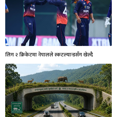
लिग २ क्रिकेटमा नेपालले स्कटल्यान्डसँग खेल्दै