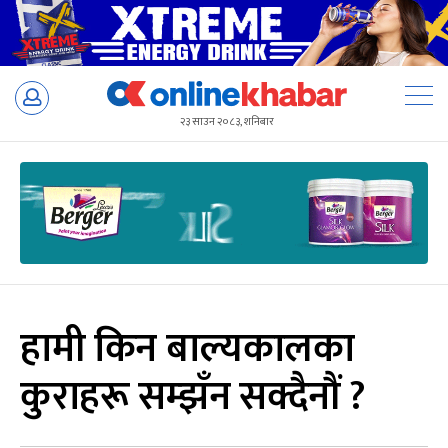
Skip
to
२३ साउन २०८३, शनिबार
content
हामी किन बाल्यकालका
कुराहरू सम्झँन सक्दैनौं ?