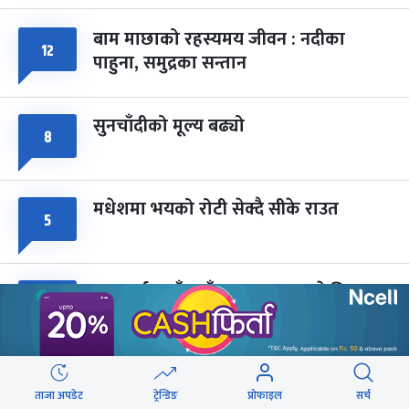
-
चैत्र ७, २०८३
Mar 21, 2027
आइत
बाम माछाको रहस्यमय जीवन : नदीका
फागुपूर्णिमा
१२
७ महिना बाँकी
८
पाहुना, समुद्रका सन्तान
-
चैत्र ८, २०८३
Mar 22, 2027
सोम
सुनचाँदीको मूल्य बढ्यो
८
मधेशमा भयको रोटी सेक्दै सीके राउत
५
राजमार्ग दायाँबायाँका जग्गामा लाग्ने विकास
५
कर ५ प्रतिशत बिन्दु बढाइँदै
ब्लु बस सेवाबाट लैंगिक असमानतालाई
४
ताजा अपडेट
ट्रेन्डिङ
प्रोफाइल
सर्च
प्रोत्साहन नगर्ने नीति लिएका हौं : मन्त्री बादी