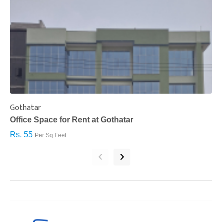
Gothatar
S
Office Space for Rent at Gothatar
H
Rs. 55
R
Per Sq.Feet
‹
›