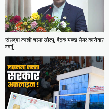
‘संसद्‍मा कालो चस्मा खोल्नू, बैठक चल्दा सेयर कारोबार
नगर्नू’