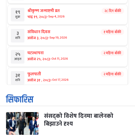
श्रीकृष्ण जन्माष्टमी व्रत
२८ दिन बाँकी
१९
-
भाद्र १९, २०८३
Sep 4, 2026
शुक्र
संविधान दिवस
१ महिना बाँकी
३
-
असोज ३, २०८३
Sep 19, 2026
शनि
घटस्थापना
२ महिना बाँकी
२५
-
असोज २५, २०८३
Oct 11, 2026
आइत
फूलपाती
२ महिना बाँकी
३१
-
असोज ३१ , २०८३
Oct 17, 2026
शनि
कार्तिक सङ्क्रान्ति
२ महिना बाँकी
१
सिफारिस
-
कार्तिक १, २०८३
Oct 18, 2026
आइत
संसद्को विशेष दिनमा बालेनको
महानवमी
२ महिना बाँकी
३
-
बिझाउने दृश्य
कार्तिक ३, २०८३
Oct 20, 2026
मंगल