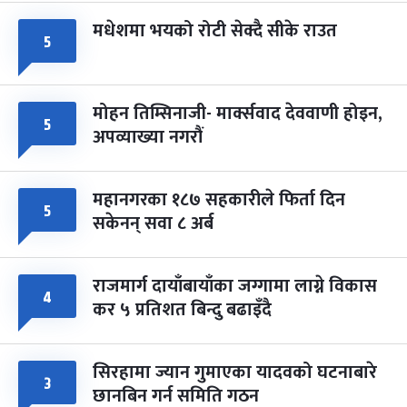
मधेशमा भयको रोटी सेक्दै सीके राउत
५
मोहन तिम्सिनाजी- मार्क्सवाद देववाणी होइन,
५
अपव्याख्या नगरौं
महानगरका १८७ सहकारीले फिर्ता दिन
५
सकेनन् सवा ८ अर्ब
राजमार्ग दायाँबायाँका जग्गामा लाग्ने विकास
४
कर ५ प्रतिशत बिन्दु बढाइँदै
सिरहामा ज्यान गुमाएका यादवको घटनाबारे
३
छानबिन गर्न समिति गठन