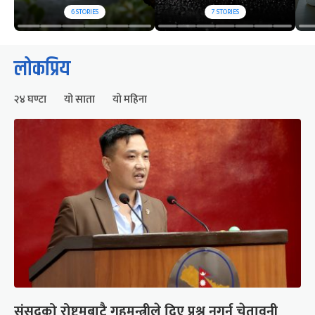
6
STORIES
7
STORIES
लोकप्रिय
२४ घण्टा
यो साता
यो महिना
संसद्को रोष्ट्रमबाटै गृहमन्त्रीले दिए प्रश्न नगर्न चेतावनी