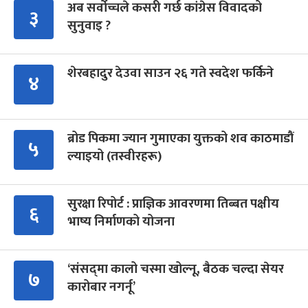
अब सर्वोच्चले कसरी गर्छ कांग्रेस विवादको
३
सुनुवाइ ?
शेरबहादुर देउवा साउन २६ गते स्वदेश फर्किने
४
ब्रोड पिकमा ज्यान गुमाएका युक्तको शव काठमाडौं
५
ल्याइयो (तस्वीरहरू)
सुरक्षा रिपोर्ट : प्राज्ञिक आवरणमा तिब्बत पक्षीय
६
भाष्य निर्माणको योजना
‘संसद्‍मा कालो चस्मा खोल्नू, बैठक चल्दा सेयर
७
कारोबार नगर्नू’