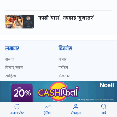
नपढी ‘पास’, नपढाइ ‘गुणस्तर’
समाचार
बिजनेस
समाज
बजार
विचार/ब्लग
पर्यटन
साहित्य
रोजगार
अन्तर्वार्ता
बैंक / वित्त
खेलकुद़़
अटो
जीवनशैली/स्वास्थ्य
सूचना-प्रविधि
प्रवास
ताजा अपडेट
ट्रेन्डिङ
प्रोफाइल
सर्च