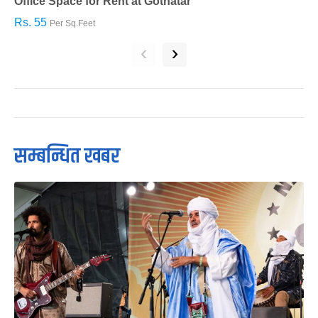
Office Space for Rent at Gothatar
H
Rs. 55
R
Per Sq.Feet
‹
›
सम्बन्धित खबर