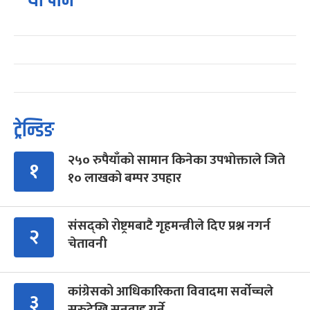
यो पनि
ट्रेन्डिङ
२५० रुपैयाँको सामान किनेका उपभोक्ताले जिते
१
१० लाखको बम्पर उपहार
संसद्को रोष्ट्रमबाटै गृहमन्त्रीले दिए प्रश्न नगर्न
२
चेतावनी
कांग्रेसको आधिकारिकता विवादमा सर्वोच्चले
३
सुरुदेखि सुनुवाइ गर्ने