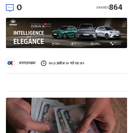
0
864
SHARES
अनलाइनखबर
२०८२ असोज २० गते १४:४०