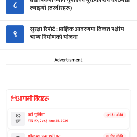
ब्रोड पिकमा ज्यान गुमाएका युक्तको शव काठमाडौं
८
ल्याइयो (तस्वीरहरू)
सुरक्षा रिपोर्ट : प्राज्ञिक आवरणमा तिब्बत पक्षीय
९
भाष्य निर्माणको योजना
Advertisment
आगामी बिदाहरु
जनै पूर्णिमा
२१ दिन बाँकी
१२
-
भाद्र १२, २०८३
Aug 28, 2026
शुक्र
श्रीकृष्ण जन्माष्टमी व्रत
२८ दिन बाँकी