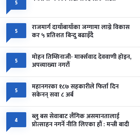
५
राजमार्ग दायाँबायाँका जग्गामा लाग्ने विकास
५
कर ५ प्रतिशत बिन्दु बढाइँदै
मोहन तिम्सिनाजी- मार्क्सवाद देववाणी होइन,
५
अपव्याख्या नगरौं
महानगरका १८७ सहकारीले फिर्ता दिन
५
सकेनन् सवा ८ अर्ब
ब्लु बस सेवाबाट लैंगिक असमानतालाई
४
प्रोत्साहन नगर्ने नीति लिएका हौं : मन्त्री बादी