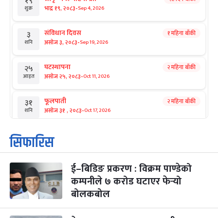
१९
-
भाद्र १९, २०८३
Sep 4, 2026
शुक्र
संविधान दिवस
१ महिना बाँकी
३
-
असोज ३, २०८३
Sep 19, 2026
शनि
घटस्थापना
२ महिना बाँकी
२५
-
असोज २५, २०८३
Oct 11, 2026
आइत
फूलपाती
२ महिना बाँकी
३१
-
असोज ३१ , २०८३
Oct 17, 2026
शनि
कार्तिक सङ्क्रान्ति
२ महिना बाँकी
१
सिफारिस
-
कार्तिक १, २०८३
Oct 18, 2026
आइत
ई–बिडिङ प्रकरण : विक्रम पाण्डेको
महानवमी
२ महिना बाँकी
३
-
कम्पनीले ७ करोड घटाएर फेर्‍यो
कार्तिक ३, २०८३
Oct 20, 2026
मंगल
बोलकबोल
विजयादशमी
२ महिना बाँकी
४
-
कार्तिक ४, २०८३
Oct 21, 2026
बुध