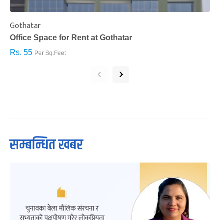
Gothatar
S
Office Space for Rent at Gothatar
H
Rs. 55
R
Per Sq.Feet
‹
›
सम्बन्धित खबर