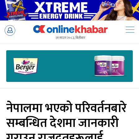
Skip
to
२१ साउन २०८३, बिहीबार
content
नेपालमा भएको परिवर्तनबारे
सम्बन्धित देशमा जानकारी
गराउन राजदूतहरूलाई