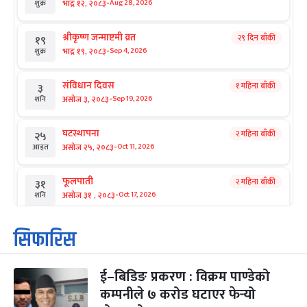
-
भाद्र १२, २०८३
Aug 28, 2026
शुक्र
श्रीकृष्ण जन्माष्टमी व्रत
२९ दिन बाँकी
१९
-
भाद्र १९, २०८३
Sep 4, 2026
शुक्र
संविधान दिवस
१ महिना बाँकी
३
-
असोज ३, २०८३
Sep 19, 2026
शनि
घटस्थापना
२ महिना बाँकी
२५
-
असोज २५, २०८३
Oct 11, 2026
आइत
फूलपाती
२ महिना बाँकी
३१
-
असोज ३१ , २०८३
Oct 17, 2026
शनि
कार्तिक सङ्क्रान्ति
२ महिना बाँकी
१
सिफारिस
-
कार्तिक १, २०८३
Oct 18, 2026
आइत
ई–बिडिङ प्रकरण : विक्रम पाण्डेको
महानवमी
२ महिना बाँकी
३
-
कम्पनीले ७ करोड घटाएर फेर्‍यो
कार्तिक ३, २०८३
Oct 20, 2026
मंगल