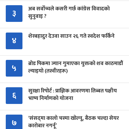
अब सर्वोच्चले कसरी गर्छ कांग्रेस विवादको
३
सुनुवाइ ?
शेरबहादुर देउवा साउन २६ गते स्वदेश फर्किने
४
ब्रोड पिकमा ज्यान गुमाएका युक्तको शव काठमाडौं
५
ल्याइयो (तस्वीरहरू)
सुरक्षा रिपोर्ट : प्राज्ञिक आवरणमा तिब्बत पक्षीय
६
भाष्य निर्माणको योजना
‘संसद्‍मा कालो चस्मा खोल्नू, बैठक चल्दा सेयर
७
कारोबार नगर्नू’