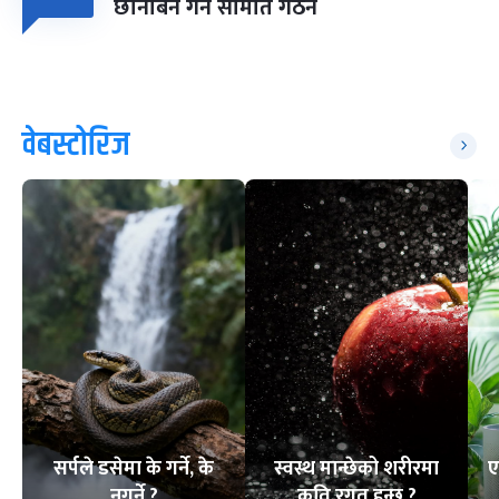
छानबिन गर्न समिति गठन
वेबस्टोरिज
सर्पले डसेमा के गर्ने, के
स्वस्थ मान्छेको शरीरमा
ए
नगर्ने ?
कति रगत हुन्छ ?