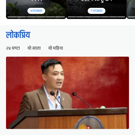
6
STORIES
7
STORIES
लोकप्रिय
२४ घण्टा
यो साता
यो महिना