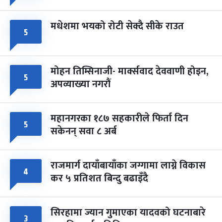
मधेशमा भयको रोटी सेक्दै सीके राउत
५
मोहन तिम्सिनाजी- मार्क्सवाद देववाणी होइन,
५
अपव्याख्या नगरौं
महानगरका १८७ सहकारीले फिर्ता दिन
५
सकेनन् सवा ८ अर्ब
राजमार्ग दायाँबायाँका जग्गामा लाग्ने विकास
४
कर ५ प्रतिशत बिन्दु बढाइँदै
सिरहामा ज्यान गुमाएका यादवको घटनाबारे
३