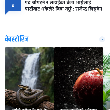
पद ओगट्ने र लडाइँका बेला भाग्नेलाई
४
पार्टीबाट धकेलेरै बिदा गर्छु : राजेन्द्र लिङ्देन
वेबस्टोरिज