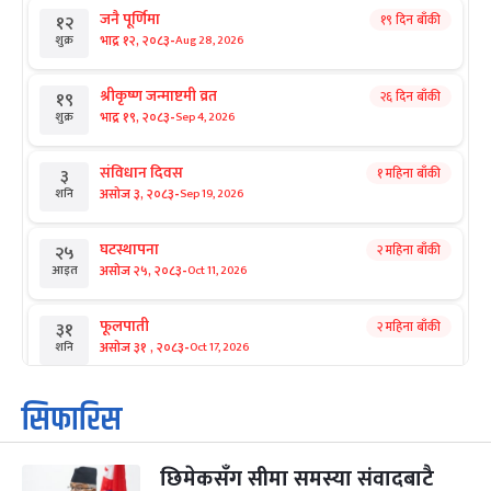
जनै पूर्णिमा
१९ दिन बाँकी
१२
-
भाद्र १२, २०८३
Aug 28, 2026
शुक्र
श्रीकृष्ण जन्माष्टमी व्रत
२६ दिन बाँकी
१९
-
भाद्र १९, २०८३
Sep 4, 2026
शुक्र
संविधान दिवस
१ महिना बाँकी
३
-
असोज ३, २०८३
Sep 19, 2026
शनि
घटस्थापना
२ महिना बाँकी
२५
-
असोज २५, २०८३
Oct 11, 2026
आइत
फूलपाती
२ महिना बाँकी
३१
-
असोज ३१ , २०८३
Oct 17, 2026
शनि
कार्तिक सङ्क्रान्ति
२ महिना बाँकी
१
सिफारिस
-
कार्तिक १, २०८३
Oct 18, 2026
आइत
छिमेकसँग सीमा समस्या संवादबाटै
महानवमी
२ महिना बाँकी
३