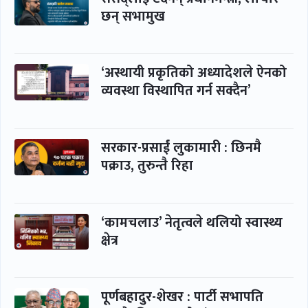
छन् सभामुख
‘अस्थायी प्रकृतिको अध्यादेशले ऐनको
व्यवस्था विस्थापित गर्न सक्दैन’
सरकार-प्रसाईं लुकामारी : छिनमै
पक्राउ, तुरुन्तै रिहा
‘कामचलाउ’ नेतृत्वले थलियो स्वास्थ्य
क्षेत्र
पूर्णबहादुर-शेखर : पार्टी सभापति