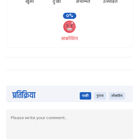
खुसी
दुःखी
अचम्मित
उत्साहित
0%
आक्रोशित
प्रतिक्रिया
भर्खरै
पुराना
लोकप्रिय