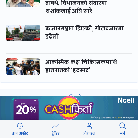
ताक्थे, विभाजनको संघारमा
शशांकलाई अघि सारे
कप्तानगञ्जमा झिल्को, गोलबजारमा
डढेलो
आकस्मिक कक्ष चिकित्सकमाथि
हातपातको ‘हटस्पट’
समाचार
बिजनेस
समाज
बजार
विचार/ब्लग
पर्यटन
साहित्य
रोजगार
ताजा अपडेट
ट्रेन्डिङ
प्रोफाइल
सर्च