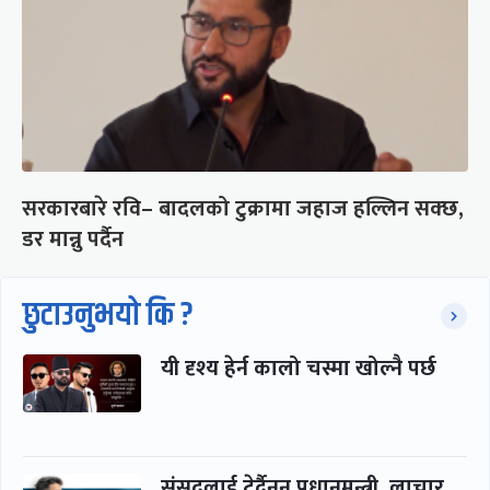
सरकारबारे रवि– बादलको टुक्रामा जहाज हल्लिन सक्छ,
डर मान्नु पर्दैन
छुटाउनुभयो कि ?
यी दृश्य हेर्न कालो चस्मा खोल्नै पर्छ
संसद्लाई टेर्दैनन् प्रधानमन्त्री, लाचार