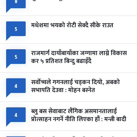
८
मधेशमा भयको रोटी सेक्दै सीके राउत
५
राजमार्ग दायाँबायाँका जग्गामा लाग्ने विकास
५
कर ५ प्रतिशत बिन्दु बढाइँदै
सर्वोच्चले गगनलाई चड्कन दियो, अबको
४
सभापति देउवा : मोहन बस्नेत
ब्लु बस सेवाबाट लैंगिक असमानतालाई
४
प्रोत्साहन नगर्ने नीति लिएका हौं : मन्त्री बादी