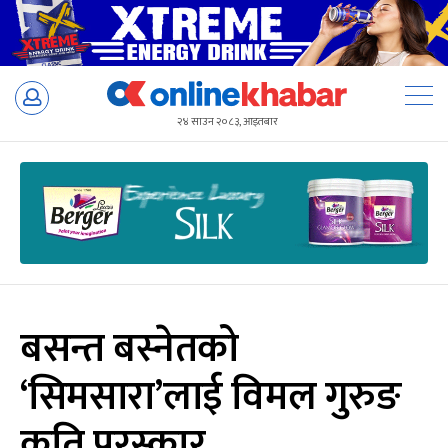
Skip
to
२४ साउन २०८३, आइतबार
content
बसन्त बस्नेतको
‘सिमसारा’लाई विमल गुरुङ
कृति पुरस्कार