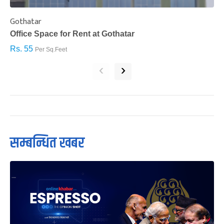
Gothatar
S
Office Space for Rent at Gothatar
H
Rs. 55
R
Per Sq.Feet
‹
›
सम्बन्धित खबर