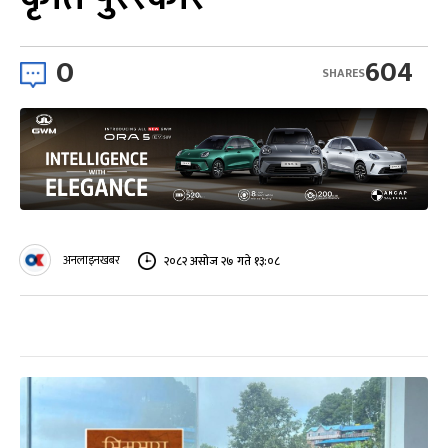
0
604
SHARES
अनलाइनखबर
२०८२ असोज २७ गते १३:०८