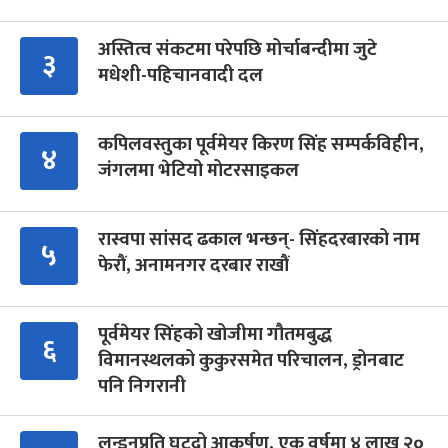
अस्तित्व संकटमा परेपछि मोर्चाबन्दीमा जुटे
३
मधेशी-पहिचानवादी दल
कपिलवस्तुका पूर्वमेयर किरण सिंह सम्पर्कविहीन,
४
जंगलमा भेटियो मोटरसाइकल
रास्वपा सांसद ढकाल भन्छन्- सिंहदरबारको नाम
५
फेरौं, अनामनगर दरबार राखौं
पूर्वमेयर सिंहको खोजीमा गौतमबुद्ध
६
विमानस्थलको कुकुरसमेत परिचालन, ड्रोनबाट
पनि निगरानी
लन्डनप्रति घट्दो आकर्षण, एक वर्षमा ४ लाख २०