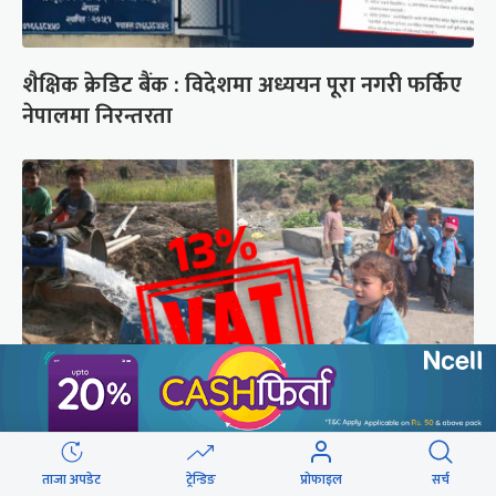
शैक्षिक क्रेडिट बैंक : विदेशमा अध्ययन पूरा नगरी फर्किए
नेपालमा निरन्तरता
सिँचाइ र खानेपानी : विद्युत् महसुलमा सहुलियत दर, तर
ताजा अपडेट
ट्रेन्डिङ
प्रोफाइल
सर्च
१३ प्रतिशत भ्याटको भार