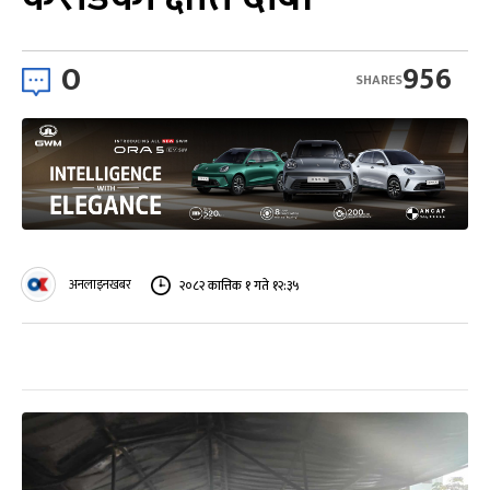
0
956
SHARES
अनलाइनखबर
२०८२ कात्तिक १ गते १२:३५