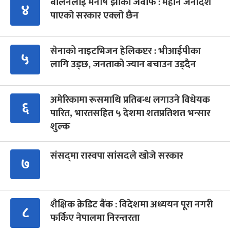
बालेनलाई मनीष झाको जवाफ : महान जनादेश
४
पाएको सरकार एक्लो छैन
सेनाको नाइटभिजन हेलिकप्टर : भीआईपीका
५
लागि उड्छ, जनताको ज्यान बचाउन उड्दैन
अमेरिकामा रूसमाथि प्रतिबन्ध लगाउने विधेयक
६
पारित, भारतसहित ५ देशमा शतप्रतिशत भन्सार
शुल्क
संसद्‍मा रास्वपा सांसदले खोजे सरकार
७
शैक्षिक क्रेडिट बैंक : विदेशमा अध्ययन पूरा नगरी
८
फर्किए नेपालमा निरन्तरता