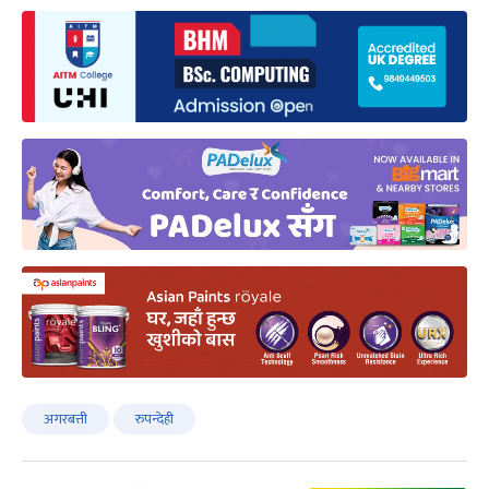
अगरबत्ती
रुपन्देही