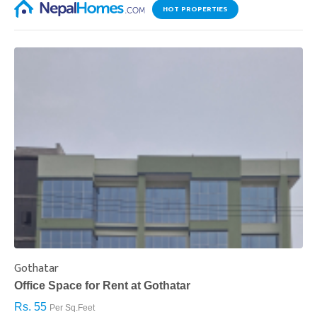
HOT PROPERTIES
Gothatar
S
Office Space for Rent at Gothatar
H
Rs. 55
R
Per Sq.Feet