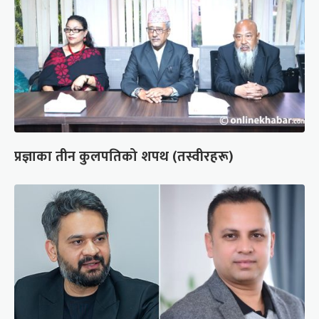
प्रज्ञाका तीन कुलपतिको शपथ (तस्वीरहरू)