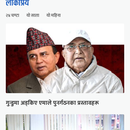
लोकप्रिय
२४ घण्टा
यो साता
यो महिना
गुन्डुमा अड्किए एमाले पुनर्गठनका प्रस्तावहरू