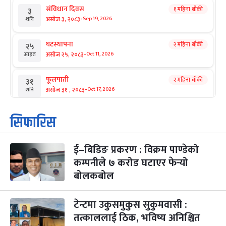
संविधान दिवस
१ महिना बाँकी
३
-
असोज ३, २०८३
Sep 19, 2026
शनि
घटस्थापना
२ महिना बाँकी
२५
-
असोज २५, २०८३
Oct 11, 2026
आइत
फूलपाती
२ महिना बाँकी
३१
-
असोज ३१ , २०८३
Oct 17, 2026
शनि
कार्तिक सङ्क्रान्ति
२ महिना बाँकी
१
सिफारिस
-
कार्तिक १, २०८३
Oct 18, 2026
आइत
ई–बिडिङ प्रकरण : विक्रम पाण्डेको
महानवमी
२ महिना बाँकी
३
-
कम्पनीले ७ करोड घटाएर फेर्‍यो
कार्तिक ३, २०८३
Oct 20, 2026
मंगल
बोलकबोल
विजयादशमी
२ महिना बाँकी
४
-
कार्तिक ४, २०८३
Oct 21, 2026
बुध
टेन्टमा उकुसमुकुस सुकुमवासी :
तत्काललाई ठिक, भविष्य अनिश्चित
पापा‌ङ्कुशा एकादशी व्रत
२ महिना बाँकी
५