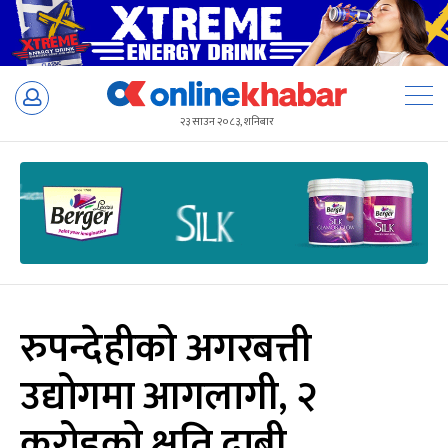
Skip
to
२३ साउन २०८३, शनिबार
content
रुपन्देहीको अगरबत्ती
उद्योगमा आगलागी, २
करोडको क्षति दाबी