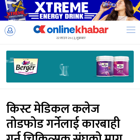
Skip
to
२२ साउन २०८३, शुक्रबार
content
किस्ट मेडिकल कलेज
तोडफोड गर्नेलाई कारबाही
गर्न चिकित्सक संघको माग