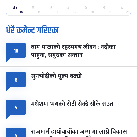
ग्याल्पो ल्होसार
७ महिना बाँकी
२५
३१
१
२
३
४
५
६
-
फाल्गुन २५, २०८३
Mar 9, 2027
मंगल
16
17
18
19
20
21
22
धेरै कमेन्ट गरिएका
पूर्णिमा व्रत
७ महिना बाँकी
७
-
चैत्र ७, २०८३
Mar 21, 2027
आइत
बाम माछाको रहस्यमय जीवन : नदीका
फागुपूर्णिमा
७ महिना बाँकी
८
१०
पाहुना, समुद्रका सन्तान
-
चैत्र ८, २०८३
Mar 22, 2027
सोम
सुनचाँदीको मूल्य बढ्यो
८
मधेशमा भयको रोटी सेक्दै सीके राउत
५
राजमार्ग दायाँबायाँका जग्गामा लाग्ने विकास
५