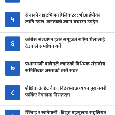
सेनाको नाइटभिजन हेलिकप्टर : भीआईपीका
५
लागि उड्छ, जनताको ज्यान बचाउन उड्दैन
कांग्रेस संस्थापन इतर समूहको राष्ट्रिय भेलालाई
६
देउवाले सम्बोधन गर्ने
प्रधानमन्त्री बालेनले ल्याएको विधेयक संसदीय
७
समितिबाट जस्ताको तस्तै सदर
शैक्षिक क्रेडिट बैंक : विदेशमा अध्ययन पूरा नगरी
८
फर्किए नेपालमा निरन्तरता
सिँचाइ र खानेपानी : विद्युत् महसुलमा सहुलियत