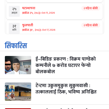
घटस्थापना
२ महिना बाँकी
२५
-
असोज २५, २०८३
Oct 11, 2026
आइत
फूलपाती
२ महिना बाँकी
३१
-
असोज ३१ , २०८३
Oct 17, 2026
शनि
कार्तिक सङ्क्रान्ति
२ महिना बाँकी
१
सिफारिस
-
कार्तिक १, २०८३
Oct 18, 2026
आइत
ई–बिडिङ प्रकरण : विक्रम पाण्डेको
महानवमी
२ महिना बाँकी
३
-
कम्पनीले ७ करोड घटाएर फेर्‍यो
कार्तिक ३, २०८३
Oct 20, 2026
मंगल
बोलकबोल
विजयादशमी
२ महिना बाँकी
४
-
कार्तिक ४, २०८३
Oct 21, 2026
बुध
टेन्टमा उकुसमुकुस सुकुमवासी :
तत्काललाई ठिक, भविष्य अनिश्चित
पापा‌ङ्कुशा एकादशी व्रत
२ महिना बाँकी
५
-
कार्तिक ५, २०८३
Oct 22, 2026
बिहि