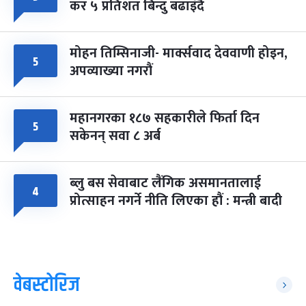
कर ५ प्रतिशत बिन्दु बढाइँदै
मोहन तिम्सिनाजी- मार्क्सवाद देववाणी होइन,
५
अपव्याख्या नगरौं
महानगरका १८७ सहकारीले फिर्ता दिन
५
सकेनन् सवा ८ अर्ब
ब्लु बस सेवाबाट लैंगिक असमानतालाई
४
प्रोत्साहन नगर्ने नीति लिएका हौं : मन्त्री बादी
वेबस्टोरिज