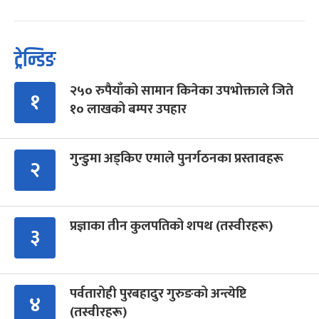
ट्रेन्डिङ
२५० रुपैयाँको सामान किनेका उपभोक्ताले जिते
१
१० लाखको बम्पर उपहार
गुन्डुमा अड्किए एमाले पुनर्गठनका प्रस्तावहरू
२
प्रज्ञाका तीन कुलपतिको शपथ (तस्वीरहरू)
३
पर्वतारोही पुरबहादुर गुरुङको अन्त्येष्टि
४
(तस्वीरहरू)