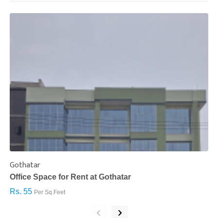
Gothatar
S
Office Space for Rent at Gothatar
H
Rs. 55
R
Per Sq.Feet
‹
›