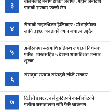
बालेनलाई मनीष झाको जवाफ : महान जनादेश
३
पाएको सरकार एक्लो छैन
सेनाको नाइटभिजन हेलिकप्टर : भीआईपीका
४
लागि उड्छ, जनताको ज्यान बचाउन उड्दैन
अमेरिकामा रूसमाथि प्रतिबन्ध लगाउने विधेयक
५
पारित, भारतसहित ५ देशमा शतप्रतिशत भन्सार
शुल्क
संसद्‍मा रास्वपा सांसदले खोजे सरकार
६
दिउँसो डाक्टर, नर्स कुटिएको कालीकोटको
७
पलाँता अस्पतालमा राति फेरि आक्रमण