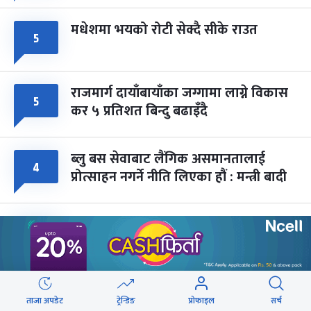
मधेशमा भयको रोटी सेक्दै सीके राउत
५
राजमार्ग दायाँबायाँका जग्गामा लाग्ने विकास
५
कर ५ प्रतिशत बिन्दु बढाइँदै
ब्लु बस सेवाबाट लैंगिक असमानतालाई
४
प्रोत्साहन नगर्ने नीति लिएका हौं : मन्त्री बादी
एमाले महासचिवको दाबी- रास्वपाको पतन
३
उदय जत्तिकै छिटो हुन्छ
सिरहामा ज्यान गुमाएका यादवको घटनाबारे
३
ताजा अपडेट
ट्रेन्डिङ
प्रोफाइल
सर्च
छानबिन गर्न समिति गठन