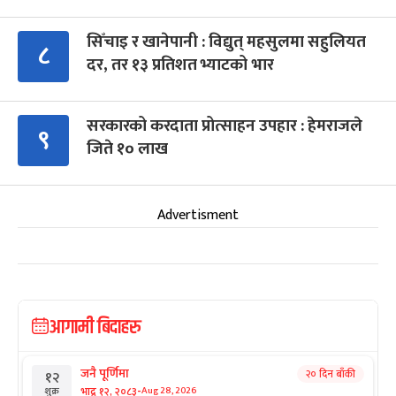
सिँचाइ र खानेपानी : विद्युत् महसुलमा सहुलियत
८
दर, तर १३ प्रतिशत भ्याटको भार
सरकारको करदाता प्रोत्साहन उपहार : हेमराजले
९
जिते १० लाख
Advertisment
आगामी बिदाहरु
जनै पूर्णिमा
२० दिन बाँकी
१२
-
भाद्र १२, २०८३
Aug 28, 2026
शुक्र