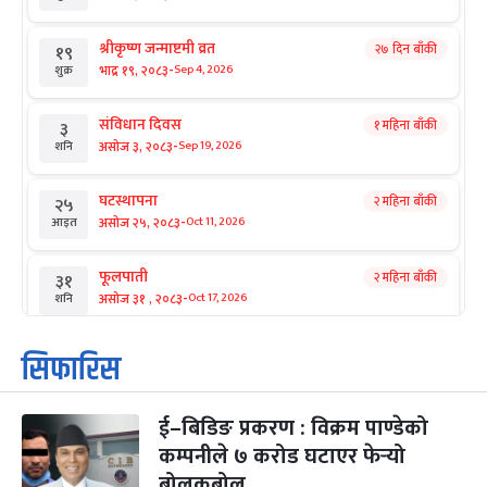
श्रीकृष्ण जन्माष्टमी व्रत
२७ दिन बाँकी
१९
-
भाद्र १९, २०८३
Sep 4, 2026
शुक्र
संविधान दिवस
१ महिना बाँकी
३
-
असोज ३, २०८३
Sep 19, 2026
शनि
घटस्थापना
२ महिना बाँकी
२५
-
असोज २५, २०८३
Oct 11, 2026
आइत
फूलपाती
२ महिना बाँकी
३१
-
असोज ३१ , २०८३
Oct 17, 2026
शनि
कार्तिक सङ्क्रान्ति
२ महिना बाँकी
१
सिफारिस
-
कार्तिक १, २०८३
Oct 18, 2026
आइत
ई–बिडिङ प्रकरण : विक्रम पाण्डेको
महानवमी
२ महिना बाँकी
३
-
कम्पनीले ७ करोड घटाएर फेर्‍यो
कार्तिक ३, २०८३
Oct 20, 2026
मंगल
बोलकबोल