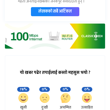
महतो अनलाइनखबरका जनकपुर संवाददाता हुन् ।
लेखकको सबै आर्टिकल
यो खबर पढेर तपाईलाई कस्तो महसुस भयो ?
78%
0%
0%
0%
खुसी
दुःखी
अचम्मित
उत्साहित