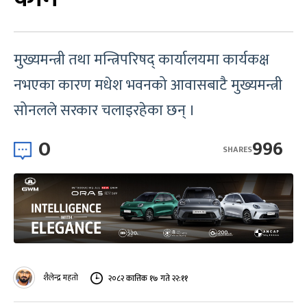
मुख्यमन्त्री तथा मन्त्रिपरिषद् कार्यालयमा कार्यकक्ष
नभएका कारण मधेश भवनको आवासबाटै मुख्यमन्त्री
सोनलले सरकार चलाइरहेका छन् ।
0
996
SHARES
शैलेन्द्र महतो
२०८२ कात्तिक १७ गते २२:११