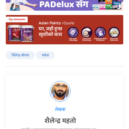
जितेन्द्र सोनल
मधेश
लेखक
शैलेन्द्र महतो