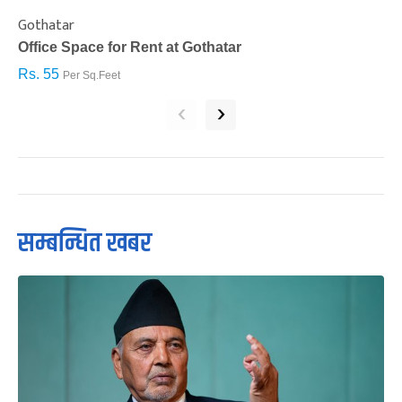
Gothatar
S
Office Space for Rent at Gothatar
H
Rs. 55
R
Per Sq.Feet
‹
›
सम्बन्धित खबर