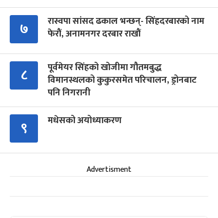
रास्वपा सांसद ढकाल भन्छन्- सिंहदरबारको नाम
७
फेरौं, अनामनगर दरबार राखौं
पूर्वमेयर सिंहको खोजीमा गौतमबुद्ध
८
विमानस्थलको कुकुरसमेत परिचालन, ड्रोनबाट
पनि निगरानी
मधेसको अयोध्याकरण
९
Advertisment