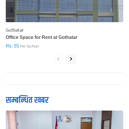
Gothatar
S
Office Space for Rent at Gothatar
H
Rs. 55
R
Per Sq.Feet
‹
›
सम्बन्धित खबर