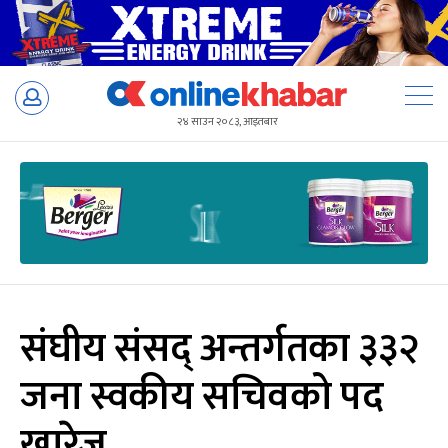
Skip
to
२४ साउन २०८३, आइतबार
content
संघीय संसद् अन्तर्गतका ३३२
जना स्वकीय सचिवको पद
खारेज