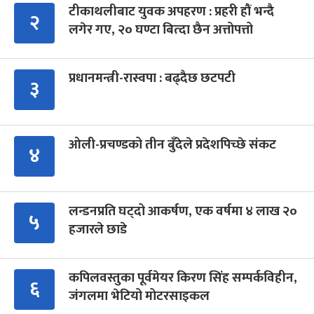
टीकाथलीबाट युवक अपहरण : प्रहरी हौं भन्दै
२
लगेर गए, २० घण्टा बित्दा छैन अत्तोपत्तो
प्रधानमन्त्री-रास्वपा : बढ्दैछ छटपटी
३
ओली-प्रचण्डको तीन बुँदेले प्रदेशपिच्छे संकट
४
लन्डनप्रति घट्दो आकर्षण, एक वर्षमा ४ लाख २०
५
हजारले छाडे
कपिलवस्तुका पूर्वमेयर किरण सिंह सम्पर्कविहीन,
६
जंगलमा भेटियो मोटरसाइकल