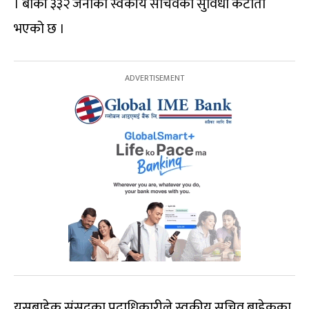
। बाँकी ३३२ जनाको स्वकीय सचिवको सुविधा कटौती
भएको छ ।
यसबाहेक संसद्का पदाधिकारीले स्वकीय सचिव बाहेकका