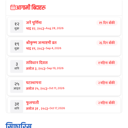
आगामी बिदाहरु
जनै पूर्णिमा
१९ दिन बाँकी
१२
-
भाद्र १२, २०८३
Aug 28, 2026
शुक्र
श्रीकृष्ण जन्माष्टमी व्रत
२६ दिन बाँकी
१९
-
भाद्र १९, २०८३
Sep 4, 2026
शुक्र
संविधान दिवस
१ महिना बाँकी
३
-
असोज ३, २०८३
Sep 19, 2026
शनि
घटस्थापना
२ महिना बाँकी
२५
-
असोज २५, २०८३
Oct 11, 2026
आइत
फूलपाती
२ महिना बाँकी
३१
-
असोज ३१ , २०८३
Oct 17, 2026
शनि
कार्तिक सङ्क्रान्ति
२ महिना बाँकी
१
सिफारिस