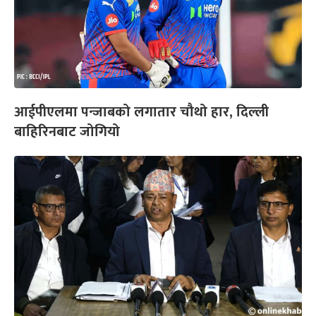
आईपीएलमा पन्जाबको लगातार चौथो हार, दिल्ली
बाहिरिनबाट जोगियो