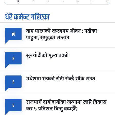
-
फाल्गुन २५, २०८३
Mar 9, 2027
मंगल
16
17
18
19
20
21
22
धेरै कमेन्ट गरिएका
पूर्णिमा व्रत
७ महिना बाँकी
७
-
चैत्र ७, २०८३
Mar 21, 2027
आइत
बाम माछाको रहस्यमय जीवन : नदीका
फागुपूर्णिमा
७ महिना बाँकी
८
१०
पाहुना, समुद्रका सन्तान
-
चैत्र ८, २०८३
Mar 22, 2027
सोम
सुनचाँदीको मूल्य बढ्यो
८
मधेशमा भयको रोटी सेक्दै सीके राउत
५
राजमार्ग दायाँबायाँका जग्गामा लाग्ने विकास
५
कर ५ प्रतिशत बिन्दु बढाइँदै