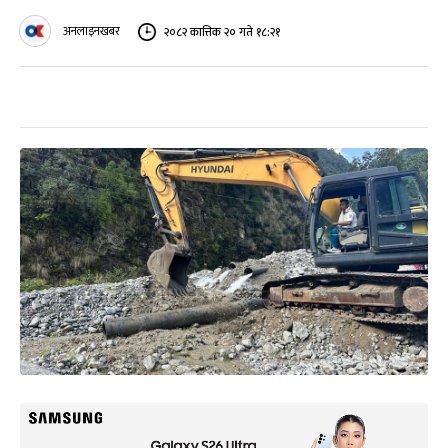
अनलाइनखबर
२०८२ कात्तिक २० गते १८:२१