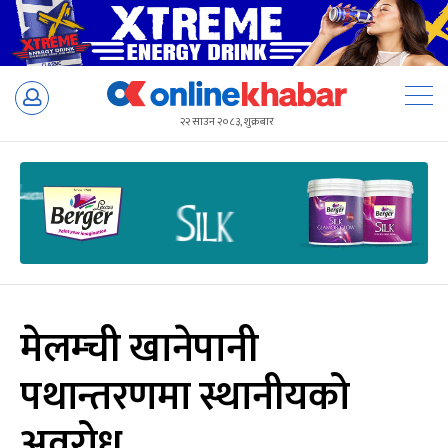
Skip
to
२२ साउन २०८३, शुक्रबार
content
मेलम्ची खानेपानी
पथान्तरणमा स्थानीयको
अवरोध