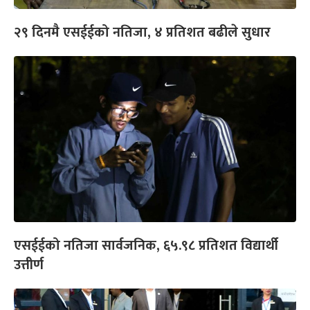
२९ दिनमै एसईईको नतिजा, ४ प्रतिशत बढीले सुधार
एसईईको नतिजा सार्वजनिक, ६५.९८ प्रतिशत विद्यार्थी
उत्तीर्ण