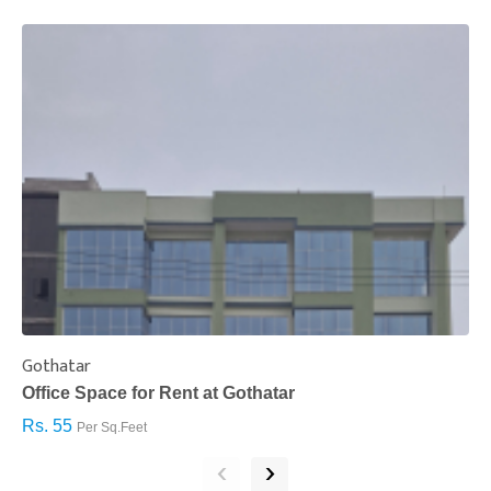
Gothatar
S
Office Space for Rent at Gothatar
H
Rs. 55
R
Per Sq.Feet
‹
›