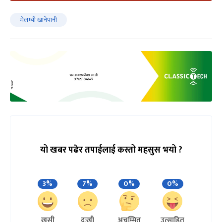
मेलम्ची खानेपानी
यो खबर पढेर तपाईलाई कस्तो महसुस भयो ?
3%
7%
0%
0%
खुसी
दुःखी
अचम्मित
उत्साहित