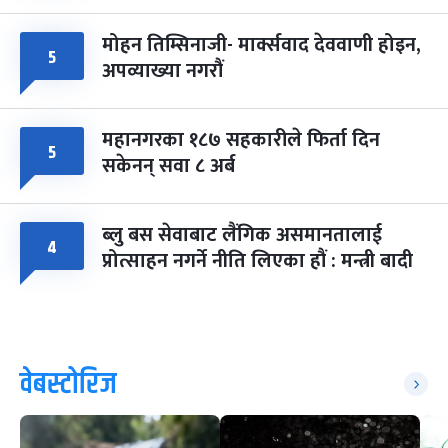
मोहन तिम्सिनाजी- मार्क्सवाद देववाणी होइन,
५
अपव्याख्या नगरौं
महानगरका १८७ सहकारीले फिर्ता दिन
५
सकेनन् सवा ८ अर्ब
ब्लु बस सेवाबाट लैंगिक असमानतालाई
४
प्रोत्साहन नगर्ने नीति लिएका हौं : मन्त्री बादी
वेबस्टोरिज