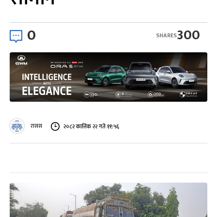
0
300
SHARES
रासस
२०८२ कात्तिक २२ गते ११:५६