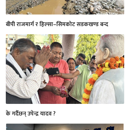
बीपी राजमार्ग र हिल्सा–सिमकोट सडकखण्ड बन्द
के गर्दैछन् उपेन्द्र यादव ?