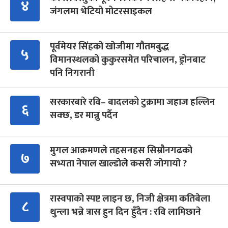
४
जंगलमा भेटियो मोटरसाइकल
पूर्वमेयर सिंहको खोजीमा गौतमबुद्ध
५
विमानस्थलको कुकुरसमेत परिचालन, ड्रोनबाट
पनि निगरानी
सरकारबारे रवि– बादलको टुक्रामा जहाज हल्लिन
६
सक्छ, डर मान्नु पर्दैन
मुगल आक्रमणले तहसनहस सिम्रौनगढको
७
सभ्यता नेपाल खाल्डोले कसरी जोगायो ?
रास्वपाको स्पष्ट लाइन छ, निजी क्षेत्रमा कतिबेला
८
थुन्ला भन्ने त्रास हुन दिन हुँदैन : रवि लामिछाने