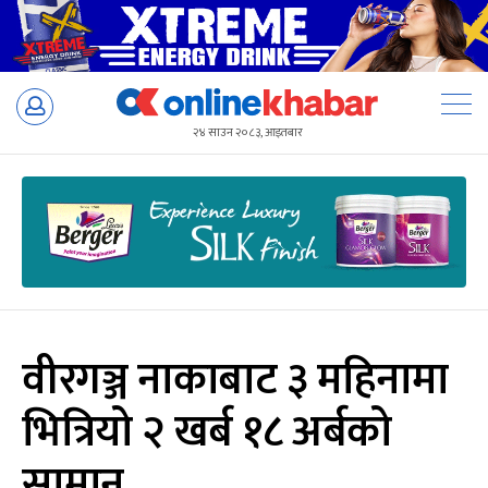
Skip
to
२४ साउन २०८३, आइतबार
content
वीरगञ्ज नाकाबाट ३ महिनामा
भित्रियो २ खर्ब १८ अर्बको
सामान