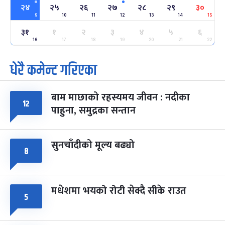
२४
२५
२६
२७
२८
२९
३०
-
फाल्गुन २४, २०८३
Mar 8, 2027
सोम
9
10
11
12
13
14
15
३१
१
२
३
४
५
६
ग्याल्पो ल्होसार
७ महिना बाँकी
२५
-
16
17
18
19
20
21
22
फाल्गुन २५, २०८३
Mar 9, 2027
मंगल
धेरै कमेन्ट गरिएका
पूर्णिमा व्रत
७ महिना बाँकी
७
-
चैत्र ७, २०८३
Mar 21, 2027
आइत
बाम माछाको रहस्यमय जीवन : नदीका
१२
फागुपूर्णिमा
७ महिना बाँकी
८
पाहुना, समुद्रका सन्तान
-
चैत्र ८, २०८३
Mar 22, 2027
सोम
सुनचाँदीको मूल्य बढ्यो
८
मधेशमा भयको रोटी सेक्दै सीके राउत
५