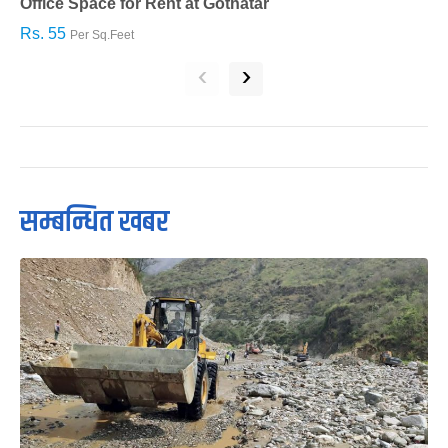
Office Space for Rent at Gothatar
H
Rs. 55
R
Per Sq.Feet
‹
›
सम्बन्धित खबर