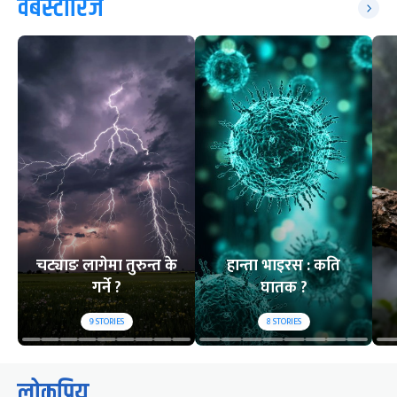
वेबस्टोरिज
चट्याङ लागेमा तुरुन्त के
हान्ता भाइरस : कति
गर्ने ?
घातक ?
9
STORIES
8
STORIES
लोकप्रिय