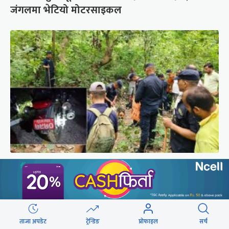
जंगलमा भेटियो मोटरसाइकल
पूर्वमेयर सिंहको खोजीमा गौतमबुद्ध विमानस्थलको
कुकुरसमेत परिचालन, ड्रोनबाट पनि निगरानी
ताजा अपडेट
ट्रेन्डिङ
प्रोफाइल
सर्च