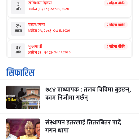
संविधान दिवस
१ महिना बाँकी
३
-
असोज ३, २०८३
Sep 19, 2026
शनि
घटस्थापना
२ महिना बाँकी
२५
-
असोज २५, २०८३
Oct 11, 2026
आइत
फूलपाती
२ महिना बाँकी
३१
-
असोज ३१ , २०८३
Oct 17, 2026
शनि
कार्तिक सङ्क्रान्ति
२ महिना बाँकी
१
सिफारिस
-
कार्तिक १, २०८३
Oct 18, 2026
आइत
७८४ प्राध्यापक : तलब त्रिविमा बुझ्छन्,
महानवमी
२ महिना बाँकी
३
-
काम निजीमा गर्छन्
कार्तिक ३, २०८३
Oct 20, 2026
मंगल
विजयादशमी
२ महिना बाँकी
४
-
कार्तिक ४, २०८३
Oct 21, 2026
बुध
संस्थापन इतरलाई तितरबितर पार्दै
गगन थापा
पापा‌ङ्कुशा एकादशी व्रत
२ महिना बाँकी
५