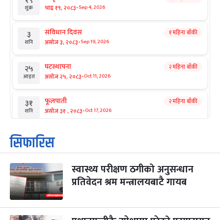
१९
-
भाद्र १९, २०८३
Sep 4, 2026
शुक्र
संविधान दिवस
१ महिना बाँकी
३
-
असोज ३, २०८३
Sep 19, 2026
शनि
घटस्थापना
२ महिना बाँकी
२५
-
असोज २५, २०८३
Oct 11, 2026
आइत
फूलपाती
२ महिना बाँकी
३१
-
असोज ३१ , २०८३
Oct 17, 2026
शनि
कार्तिक सङ्क्रान्ति
२ महिना बाँकी
१
सिफारिस
-
कार्तिक १, २०८३
Oct 18, 2026
आइत
स्वास्थ्य परीक्षण ठगीको अनुसन्धान
महानवमी
२ महिना बाँकी
३
-
प्रतिवेदन श्रम मन्त्रालयबाटै गायब
कार्तिक ३, २०८३
Oct 20, 2026
मंगल
विजयादशमी
२ महिना बाँकी
४
-
कार्तिक ४, २०८३
Oct 21, 2026
बुध