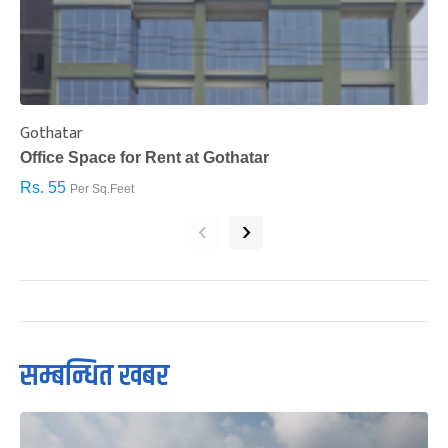
Gothatar
S
Office Space for Rent at Gothatar
H
Rs. 55
R
Per Sq.Feet
‹
›
सम्बन्धित खबर