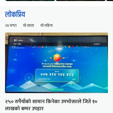
लोकप्रिय
२४ घण्टा
यो साता
यो महिना
२५० रुपैयाँको सामान किनेका उपभोक्ताले जिते १०
लाखको बम्पर उपहार