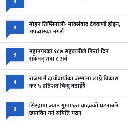
५
मोहन तिम्सिनाजी- मार्क्सवाद देववाणी होइन,
५
अपव्याख्या नगरौं
महानगरका १८७ सहकारीले फिर्ता दिन
५
सकेनन् सवा ८ अर्ब
राजमार्ग दायाँबायाँका जग्गामा लाग्ने विकास
४
कर ५ प्रतिशत बिन्दु बढाइँदै
सिरहामा ज्यान गुमाएका यादवको घटनाबारे
३
छानबिन गर्न समिति गठन