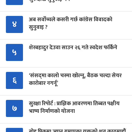
अब सर्वोच्चले कसरी गर्छ कांग्रेस विवादको
४
सुनुवाइ ?
शेरबहादुर देउवा साउन २६ गते स्वदेश फर्किने
५
‘संसद्‍मा कालो चस्मा खोल्नू, बैठक चल्दा सेयर
६
कारोबार नगर्नू’
सुरक्षा रिपोर्ट : प्राज्ञिक आवरणमा तिब्बत पक्षीय
७
भाष्य निर्माणको योजना
ब्रोड पिकमा ज्यान गुमाएका युक्तको शव काठमाडौं