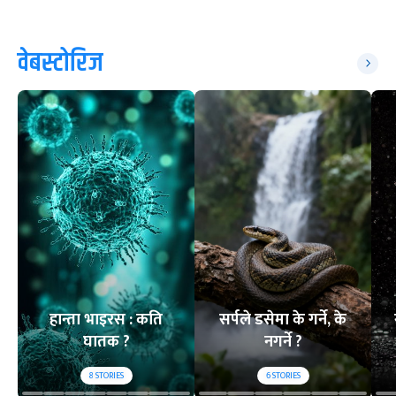
वेबस्टोरिज
हान्ता भाइरस : कति
सर्पले डसेमा के गर्ने, के
घातक ?
नगर्ने ?
8
STORIES
6
STORIES