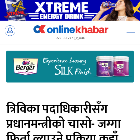
Skip
to
२२ साउन २०८३, शुक्रबार
content
त्रिविका पदाधिकारीसँग
प्रधानमन्त्रीको चासो- जग्गा
फिर्ता ल्याउने प्रक्रिया कहाँ