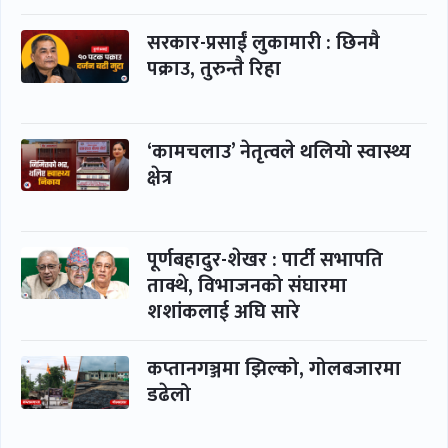
सरकार-प्रसाईं लुकामारी : छिनमै
पक्राउ, तुरुन्तै रिहा
‘कामचलाउ’ नेतृत्वले थलियो स्वास्थ्य
क्षेत्र
पूर्णबहादुर-शेखर : पार्टी सभापति
ताक्थे, विभाजनको संघारमा
शशांकलाई अघि सारे
कप्तानगञ्जमा झिल्को, गोलबजारमा
डढेलो