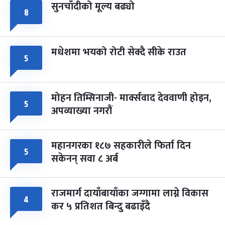
सुनचाँदीको मूल्य बढ्यो
८
मधेशमा भयको रोटी सेक्दै सीके राउत
५
मोहन तिम्सिनाजी- मार्क्सवाद देववाणी होइन,
५
अपव्याख्या नगरौं
महानगरका १८७ सहकारीले फिर्ता दिन
५
सकेनन् सवा ८ अर्ब
राजमार्ग दायाँबायाँका जग्गामा लाग्ने विकास
४
कर ५ प्रतिशत बिन्दु बढाइँदै