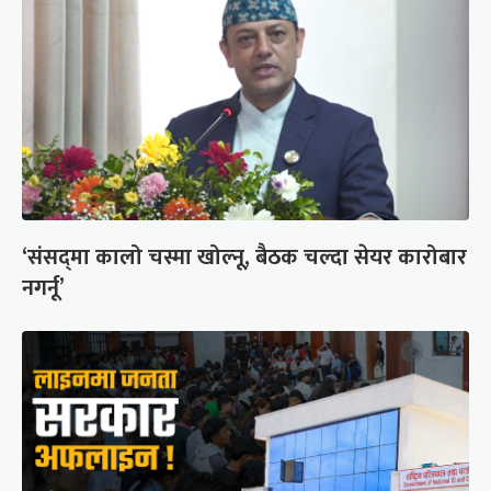
‘संसद्‍मा कालो चस्मा खोल्नू, बैठक चल्दा सेयर कारोबार
नगर्नू’