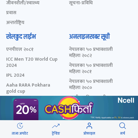
जीवनशैली/स्वास्थ्य
सूचना-प्रविधि
प्रवास
अन्तर्राष्ट्रिय
खेलकुद लाईभ
अनलाइनखबर सूची
एनपीएल २०८१
नेपालका ५० प्रभावशाली
महिला २०८२
ICC Men T20 World Cup
2024
नेपालका ५० प्रभावशाली
महिला २०८१
IPL 2024
नेपालका ५० प्रभावशाली
Aaha RARA Pokhara
महिला २०८०
gold cup
चालीस मुनिका चालीस- २०८३
Nepal Super League -
- छनोट मनोनयन फर्म
2080
चालीस मुनिका चालीस- २०८२
चालीस मुनिका चालीस- २०८१
मेरो कथा
ताजा अपडेट
ट्रेन्डिङ
प्रोफाइल
सर्च