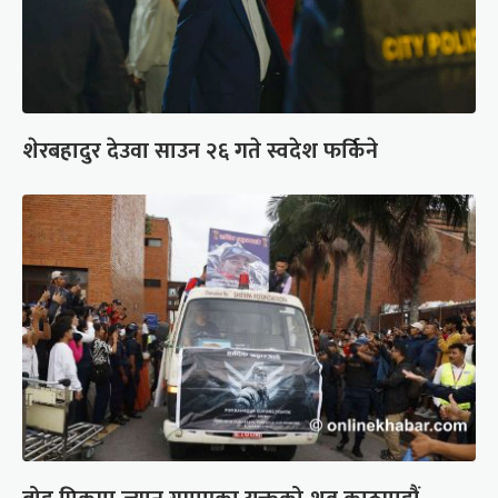
शेरबहादुर देउवा साउन २६ गते स्वदेश फर्किने