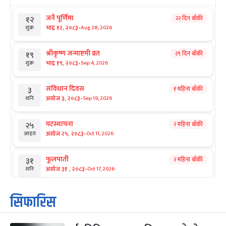
जनै पूर्णिमा
२२ दिन बाँकी
१२
-
भाद्र १२, २०८३
Aug 28, 2026
शुक्र
श्रीकृष्ण जन्माष्टमी व्रत
२९ दिन बाँकी
१९
-
भाद्र १९, २०८३
Sep 4, 2026
शुक्र
संविधान दिवस
१ महिना बाँकी
३
-
असोज ३, २०८३
Sep 19, 2026
शनि
घटस्थापना
२ महिना बाँकी
२५
-
असोज २५, २०८३
Oct 11, 2026
आइत
फूलपाती
२ महिना बाँकी
३१
-
असोज ३१ , २०८३
Oct 17, 2026
शनि
कार्तिक सङ्क्रान्ति
२ महिना बाँकी
१
सिफारिस
-
कार्तिक १, २०८३
Oct 18, 2026
आइत