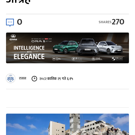
0
270
SHARES
रासस
२०८२ कात्तिक २९ गते ६:१५