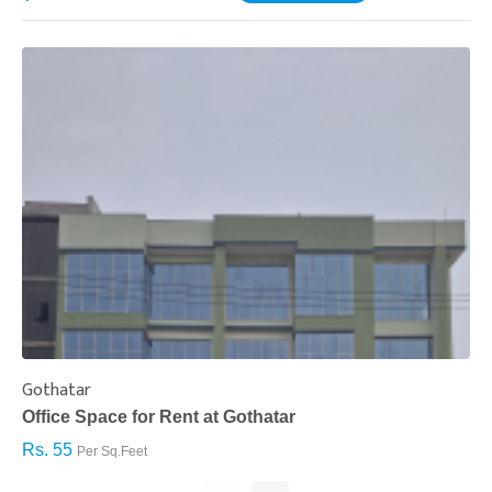
Gothatar
S
Office Space for Rent at Gothatar
H
Rs. 55
R
Per Sq.Feet