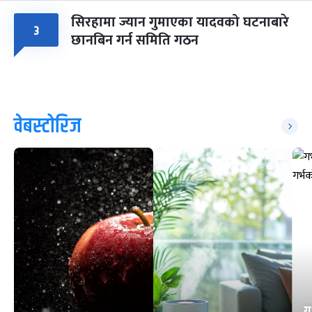
सिरहामा ज्यान गुमाएका यादवको घटनाबारे
३
छानबिन गर्न समिति गठन
वेबस्टोरिज
ग