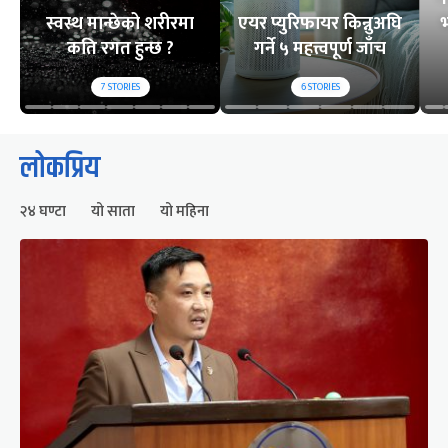
स्वस्थ मान्छेको शरीरमा
एयर प्युरिफायर किन्नुअघि
भ
कति रगत हुन्छ ?
गर्ने ५ महत्त्वपूर्ण जाँच
7
STORIES
6
STORIES
लोकप्रिय
२४ घण्टा
यो साता
यो महिना