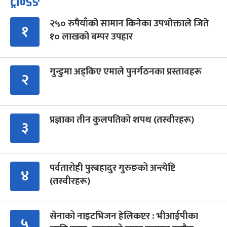
ट्रेन्डिङ
२५० रुपैयाँको सामान किनेका उपभोक्ताले जिते
१
१० लाखको बम्पर उपहार
गुन्डुमा अड्किए एमाले पुनर्गठनका प्रस्तावहरू
२
प्रज्ञाका तीन कुलपतिको शपथ (तस्वीरहरू)
३
पर्वतारोही पुरबहादुर गुरुङको अन्त्येष्टि
४
(तस्वीरहरू)
सेनाको नाइटभिजन हेलिकप्टर : भीआईपीका
५