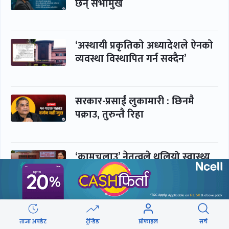
छन् सभामुख
‘अस्थायी प्रकृतिको अध्यादेशले ऐनको
व्यवस्था विस्थापित गर्न सक्दैन’
सरकार-प्रसाईं लुकामारी : छिनमै
पक्राउ, तुरुन्तै रिहा
‘कामचलाउ’ नेतृत्वले थलियो स्वास्थ्य
क्षेत्र
पूर्णबहादुर-शेखर : पार्टी सभापति
ताजा अपडेट
ट्रेन्डिङ
प्रोफाइल
सर्च
ताक्थे, विभाजनको संघारमा