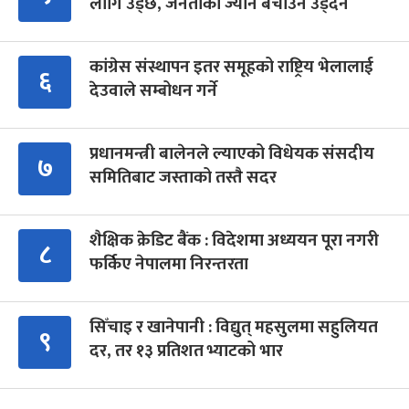
लागि उड्छ, जनताको ज्यान बचाउन उड्दैन
कांग्रेस संस्थापन इतर समूहको राष्ट्रिय भेलालाई
६
देउवाले सम्बोधन गर्ने
प्रधानमन्त्री बालेनले ल्याएको विधेयक संसदीय
७
समितिबाट जस्ताको तस्तै सदर
शैक्षिक क्रेडिट बैंक : विदेशमा अध्ययन पूरा नगरी
८
फर्किए नेपालमा निरन्तरता
सिँचाइ र खानेपानी : विद्युत् महसुलमा सहुलियत
९
दर, तर १३ प्रतिशत भ्याटको भार