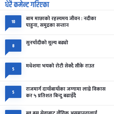
धेरै कमेन्ट गरिएका
पूर्णिमा व्रत
७ महिना बाँकी
७
-
चैत्र ७, २०८३
Mar 21, 2027
आइत
बाम माछाको रहस्यमय जीवन : नदीका
फागुपूर्णिमा
७ महिना बाँकी
८
१०
पाहुना, समुद्रका सन्तान
-
चैत्र ८, २०८३
Mar 22, 2027
सोम
सुनचाँदीको मूल्य बढ्यो
८
मधेशमा भयको रोटी सेक्दै सीके राउत
५
राजमार्ग दायाँबायाँका जग्गामा लाग्ने विकास
५
कर ५ प्रतिशत बिन्दु बढाइँदै
ब्लु बस सेवाबाट लैंगिक असमानतालाई