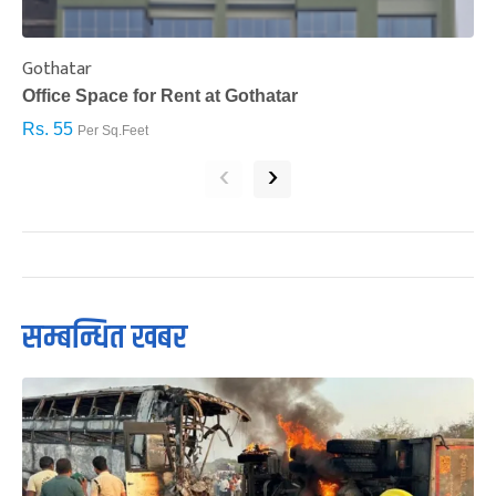
Gothatar
S
Office Space for Rent at Gothatar
H
Rs. 55
R
Per Sq.Feet
‹
›
सम्बन्धित खबर