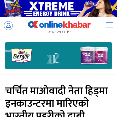
Skip
to
२३ साउन २०८३, शनिबार
content
चर्चित माओवादी नेता हिड्मा
इनकाउन्टरमा मारिएको
भारतीय प्रहरीको दाबी