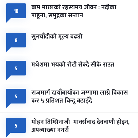
बाम माछाको रहस्यमय जीवन : नदीका
फागुपूर्णिमा
७ महिना बाँकी
८
१०
पाहुना, समुद्रका सन्तान
-
चैत्र ८, २०८३
Mar 22, 2027
सोम
सुनचाँदीको मूल्य बढ्यो
८
मधेशमा भयको रोटी सेक्दै सीके राउत
५
राजमार्ग दायाँबायाँका जग्गामा लाग्ने विकास
५
कर ५ प्रतिशत बिन्दु बढाइँदै
मोहन तिम्सिनाजी- मार्क्सवाद देववाणी होइन,
५
अपव्याख्या नगरौं