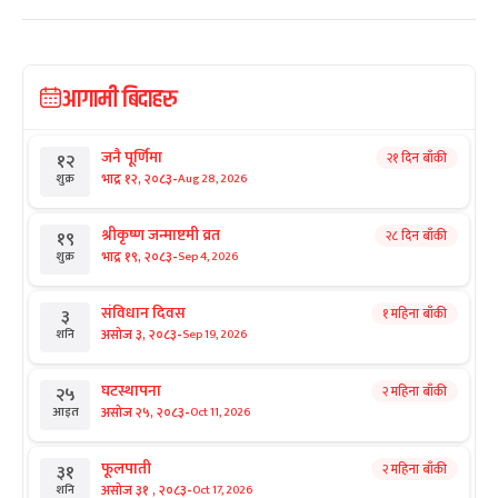
आगामी बिदाहरु
जनै पूर्णिमा
२१ दिन बाँकी
१२
-
भाद्र १२, २०८३
Aug 28, 2026
शुक्र
श्रीकृष्ण जन्माष्टमी व्रत
२८ दिन बाँकी
१९
-
भाद्र १९, २०८३
Sep 4, 2026
शुक्र
संविधान दिवस
१ महिना बाँकी
३
-
असोज ३, २०८३
Sep 19, 2026
शनि
घटस्थापना
२ महिना बाँकी
२५
-
असोज २५, २०८३
Oct 11, 2026
आइत
फूलपाती
२ महिना बाँकी
३१
-
असोज ३१ , २०८३
Oct 17, 2026
शनि