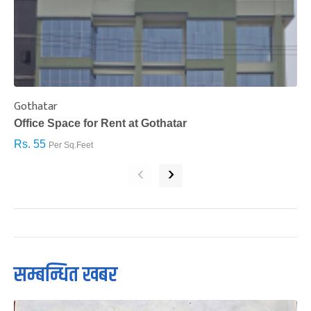
Gothatar
S
Office Space for Rent at Gothatar
H
Rs. 55
R
Per Sq.Feet
‹
›
सम्बन्धित खबर