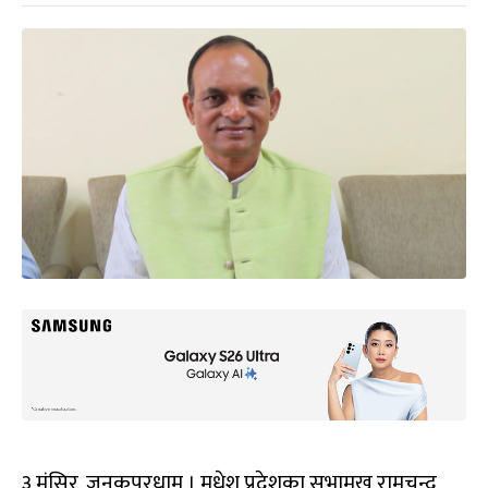
३ मंसिर, जनकपुरधाम । मधेश प्रदेशका सभामुख रामचन्द्र