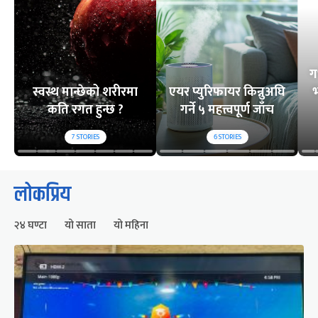
ग
स्वस्थ मान्छेको शरीरमा
एयर प्युरिफायर किन्नुअघि
भ
कति रगत हुन्छ ?
गर्ने ५ महत्त्वपूर्ण जाँच
7
STORIES
6
STORIES
लोकप्रिय
२४ घण्टा
यो साता
यो महिना