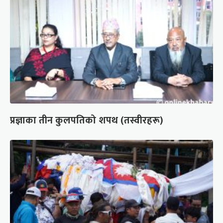
प्रज्ञाका तीन कुलपतिको शपथ (तस्वीरहरू)