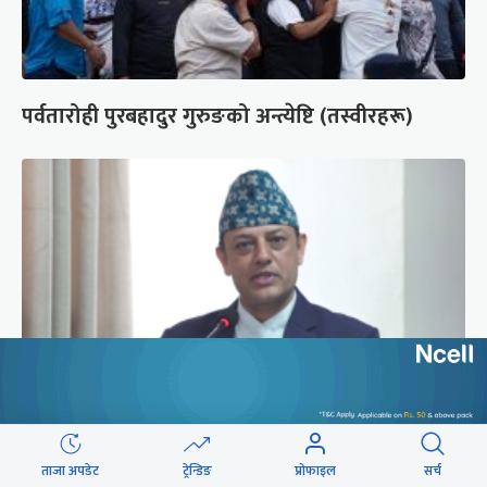
पर्वतारोही पुरबहादुर गुरुङको अन्त्येष्टि (तस्वीरहरू)
‘संसद्‍मा कालो चस्मा खोल्नू, बैठक चल्दा सेयर कारोबार
ताजा अपडेट
ट्रेन्डिङ
प्रोफाइल
सर्च
नगर्नू’