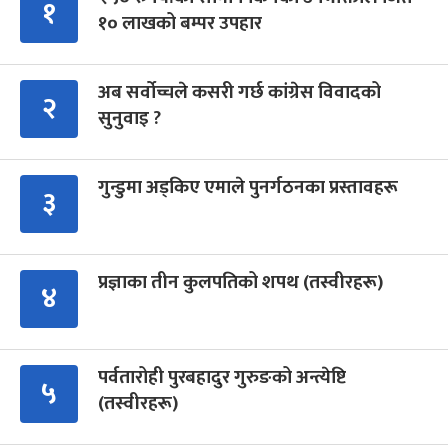
१
१० लाखको बम्पर उपहार
अब सर्वोच्चले कसरी गर्छ कांग्रेस विवादको
२
सुनुवाइ ?
गुन्डुमा अड्किए एमाले पुनर्गठनका प्रस्तावहरू
३
प्रज्ञाका तीन कुलपतिको शपथ (तस्वीरहरू)
४
पर्वतारोही पुरबहादुर गुरुङको अन्त्येष्टि
५
(तस्वीरहरू)