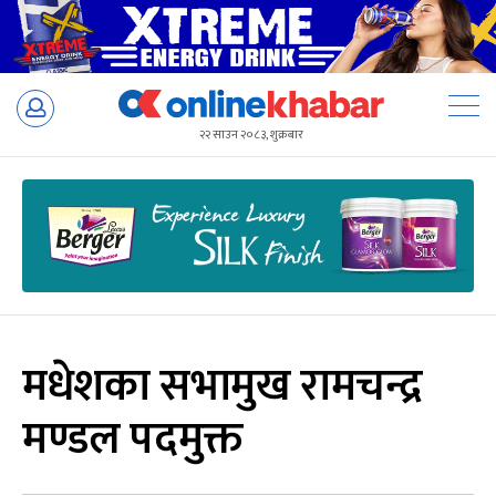
Skip
to
२२ साउन २०८३, शुक्रबार
content
मधेशका सभामुख रामचन्द्र
मण्डल पदमुक्त