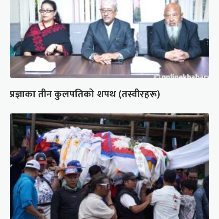
प्रज्ञाका तीन कुलपतिको शपथ (तस्वीरहरू)