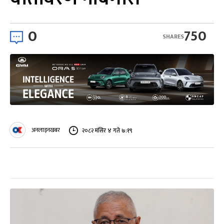
0
750
SHARES
अनलाइनखबर
२०८२ मंसिर ४ गते ७:१९