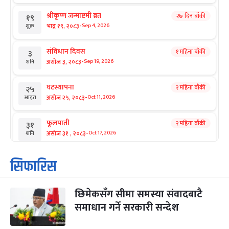
श्रीकृष्ण जन्माष्टमी व्रत
२७ दिन बाँकी
१९
-
भाद्र १९, २०८३
Sep 4, 2026
शुक्र
संविधान दिवस
१ महिना बाँकी
३
-
असोज ३, २०८३
Sep 19, 2026
शनि
घटस्थापना
२ महिना बाँकी
२५
-
असोज २५, २०८३
Oct 11, 2026
आइत
फूलपाती
२ महिना बाँकी
३१
-
असोज ३१ , २०८३
Oct 17, 2026
शनि
कार्तिक सङ्क्रान्ति
२ महिना बाँकी
१
सिफारिस
-
कार्तिक १, २०८३
Oct 18, 2026
आइत
छिमेकसँग सीमा समस्या संवादबाटै
महानवमी
२ महिना बाँकी
३
-
समाधान गर्ने सरकारी सन्देश
कार्तिक ३, २०८३
Oct 20, 2026
मंगल