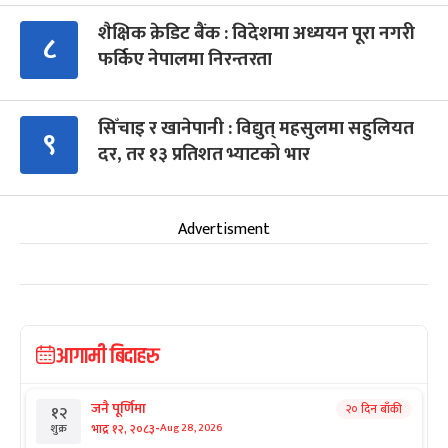
शैक्षिक क्रेडिट बैंक : विदेशमा अध्ययन पूरा नगरी
८
फर्किए नेपालमा निरन्तरता
सिँचाइ र खानेपानी : विद्युत् महसुलमा सहुलियत
९
दर, तर १३ प्रतिशत भ्याटको भार
Advertisment
आगामी बिदाहरु
जनै पूर्णिमा
२० दिन बाँकी
१२
-
भाद्र १२, २०८३
Aug 28, 2026
शुक्र