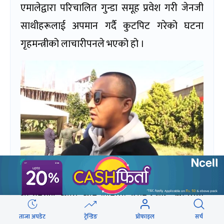
एमालेद्वारा परिचालित गुन्डा समूह प्रवेश गरी जेनजी
साथीहरूलाई अपमान गर्दै कुटपिट गरेको घटना
गृहमन्त्रीको लाचारीपनले भएको हो ।
गृहमन्त्रीले आफू आन्दोलनको म्यान्डेटबाट, सडकमा
बगेको रगतबाट, र Gen Z भाइबहिनीहरूको
ताजा अपडेट
ट्रेन्डिङ
प्रोफाइल
सर्च