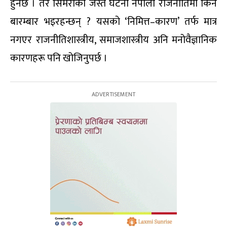
हुनेछ । तर सिमराको जस्तै घटना नेपाली राजनीतिमा किन
बारम्बार भइरहन्छन् ? यसको ‘निमित्त–कारण’ तर्फ मात्र
नगएर राजनीतिशास्त्रीय, समाजशास्त्रीय अनि मनोवैज्ञानिक
कारणहरू पनि खोजिनुपर्छ ।