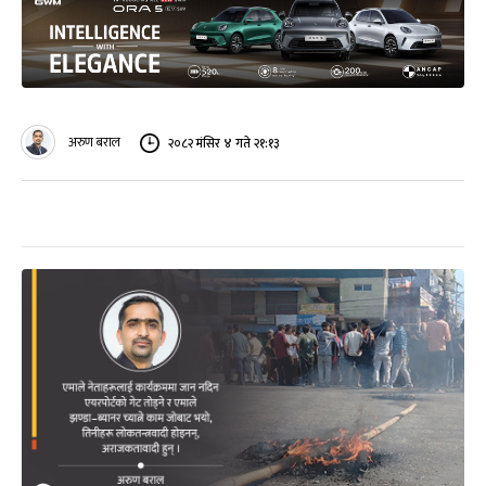
अरुण बराल
२०८२ मंसिर ४ गते २१:१३