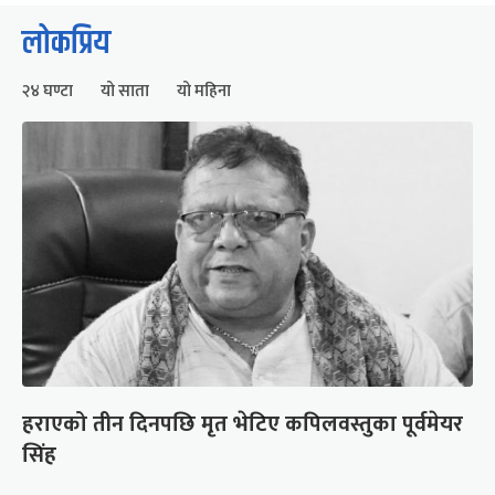
लोकप्रिय
२४ घण्टा
यो साता
यो महिना
हराएको तीन दिनपछि मृत भेटिए कपिलवस्तुका पूर्वमेयर
सिंह