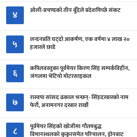
ओली-प्रचण्डको तीन बुँदेले प्रदेशपिच्छे संकट
४
लन्डनप्रति घट्दो आकर्षण, एक वर्षमा ४ लाख २०
५
हजारले छाडे
कपिलवस्तुका पूर्वमेयर किरण सिंह सम्पर्कविहीन,
६
जंगलमा भेटियो मोटरसाइकल
रास्वपा सांसद ढकाल भन्छन्- सिंहदरबारको नाम
७
फेरौं, अनामनगर दरबार राखौं
पूर्वमेयर सिंहको खोजीमा गौतमबुद्ध
८
विमानस्थलको कुकुरसमेत परिचालन, ड्रोनबाट