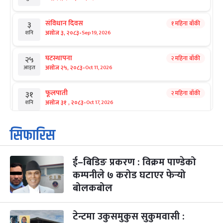
संविधान दिवस
१ महिना बाँकी
३
-
असोज ३, २०८३
Sep 19, 2026
शनि
घटस्थापना
२ महिना बाँकी
२५
-
असोज २५, २०८३
Oct 11, 2026
आइत
फूलपाती
२ महिना बाँकी
३१
-
असोज ३१ , २०८३
Oct 17, 2026
शनि
कार्तिक सङ्क्रान्ति
२ महिना बाँकी
१
सिफारिस
-
कार्तिक १, २०८३
Oct 18, 2026
आइत
ई–बिडिङ प्रकरण : विक्रम पाण्डेको
महानवमी
२ महिना बाँकी
३
-
कम्पनीले ७ करोड घटाएर फेर्‍यो
कार्तिक ३, २०८३
Oct 20, 2026
मंगल
बोलकबोल
विजयादशमी
२ महिना बाँकी
४
-
कार्तिक ४, २०८३
Oct 21, 2026
बुध
टेन्टमा उकुसमुकुस सुकुमवासी :