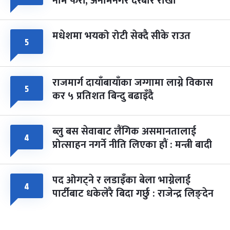
नाम फेरौं, अनामनगर दरबार राखौं
मधेशमा भयको रोटी सेक्दै सीके राउत
५
राजमार्ग दायाँबायाँका जग्गामा लाग्ने विकास
५
कर ५ प्रतिशत बिन्दु बढाइँदै
ब्लु बस सेवाबाट लैंगिक असमानतालाई
४
प्रोत्साहन नगर्ने नीति लिएका हौं : मन्त्री बादी
पद ओगट्ने र लडाइँका बेला भाग्नेलाई
४
पार्टीबाट धकेलेरै बिदा गर्छु : राजेन्द्र लिङ्देन