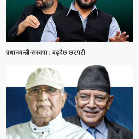
प्रधानमन्त्री-रास्वपा : बढ्दैछ छटपटी