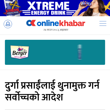
Skip
to
२४ साउन २०८३, आइतबार
content
दुर्गा प्रसाईंलाई थुनामुक्त गर्न
सर्वोच्चको आदेश