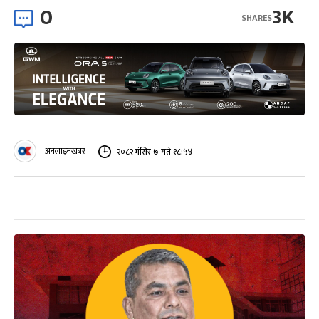
0
3K
SHARES
अनलाइनखबर
२०८२ मंसिर ७ गते १८:५४