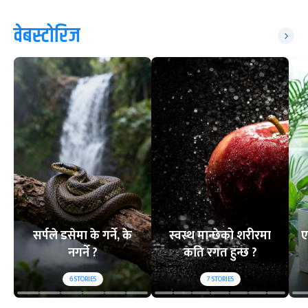
वेबस्टोरिज
सर्पले डसेमा के गर्ने, के
स्वस्थ मान्छेको शरीरमा
ए
नगर्ने ?
कति रगत हुन्छ ?
6
STORIES
7
STORIES