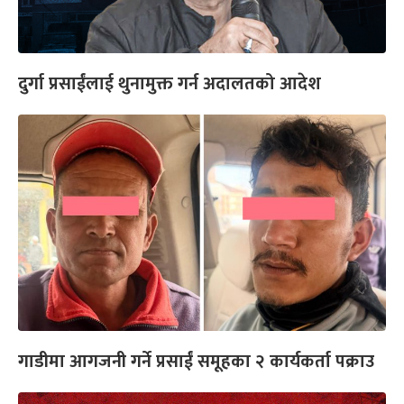
दुर्गा प्रसाईंलाई थुनामुक्त गर्न अदालतको आदेश
गाडीमा आगजनी गर्ने प्रसाईं समूहका २ कार्यकर्ता पक्राउ