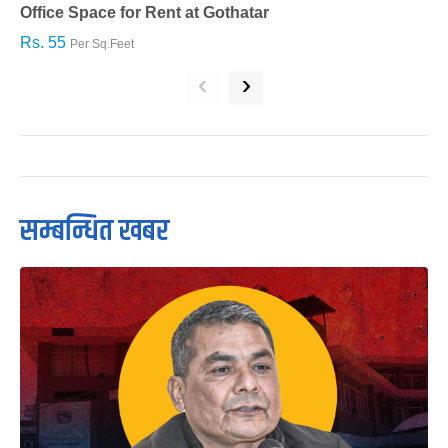
Office Space for Rent at Gothatar
H
Rs. 55
R
Per Sq.Feet
‹
›
सम्बन्धित खबर