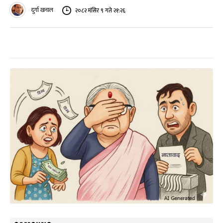
दुर्गा खनाल
२०८२ मंसिर ९ गते २१:२६