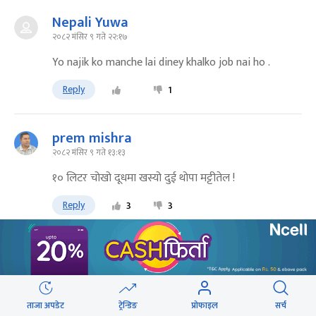
Nepali Yuwa
२०८२ मंसिर ९ गते २२:१७
Yo najik ko manche lai diney khalko job nai ho .
Reply
1
prem mishra
२०८२ मंसिर ९ गते १३:१३
१० लिटर चोखो दूधमा खस्यो दुई थोपा मट्टीतेल !
Reply
3
3
Dani Chaddha
२०८२ मंसिर ९ गते ११:२५
One more KTM command has been given to Ishwor
ताजा अपडेट
ट्रेन्डिङ
प्रोफाइल
सर्च
Karki. This PM is the FLAG BEARER of nepotism