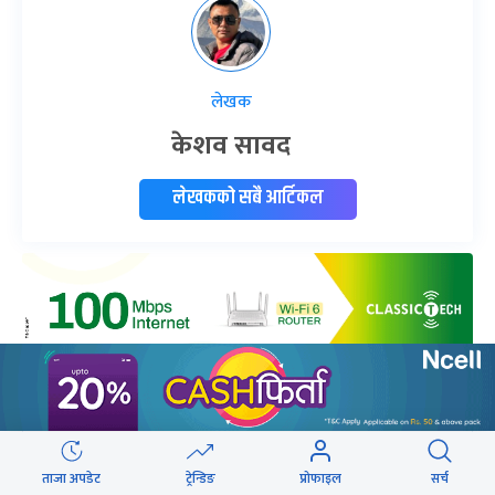
लेखक
केशव सावद
लेखकको सबै आर्टिकल
यो खबर पढेर तपाईलाई कस्तो महसुस भयो ?
ताजा अपडेट
ट्रेन्डिङ
प्रोफाइल
सर्च