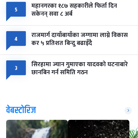
महानगरका १८७ सहकारीले फिर्ता दिन
५
सकेनन् सवा ८ अर्ब
राजमार्ग दायाँबायाँका जग्गामा लाग्ने विकास
४
कर ५ प्रतिशत बिन्दु बढाइँदै
सिरहामा ज्यान गुमाएका यादवको घटनाबारे
३
छानबिन गर्न समिति गठन
वेबस्टोरिज