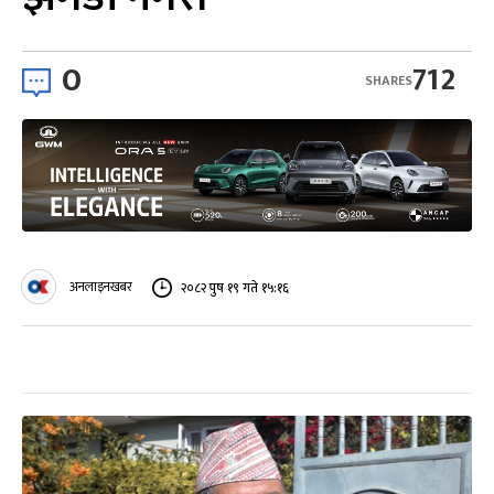
0
712
SHARES
अनलाइनखबर
२०८२ पुष १९ गते १५:१६