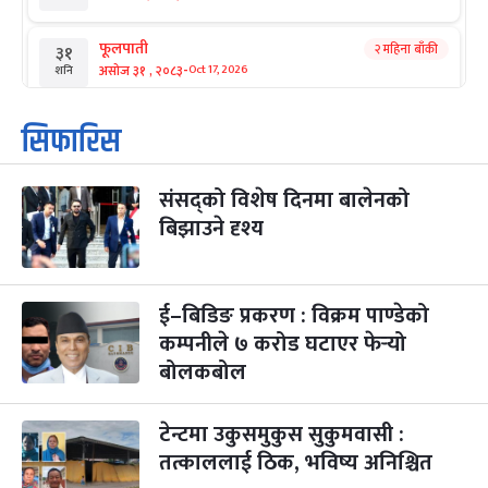
फूलपाती
२ महिना बाँकी
३१
-
असोज ३१ , २०८३
Oct 17, 2026
शनि
कार्तिक सङ्क्रान्ति
२ महिना बाँकी
१
सिफारिस
-
कार्तिक १, २०८३
Oct 18, 2026
आइत
संसद्को विशेष दिनमा बालेनको
महानवमी
२ महिना बाँकी
३
-
बिझाउने दृश्य
कार्तिक ३, २०८३
Oct 20, 2026
मंगल
विजयादशमी
२ महिना बाँकी
४
-
कार्तिक ४, २०८३
Oct 21, 2026
बुध
ई–बिडिङ प्रकरण : विक्रम पाण्डेको
कम्पनीले ७ करोड घटाएर फेर्‍यो
पापा‌ङ्कुशा एकादशी व्रत
२ महिना बाँकी
५
बोलकबोल
-
कार्तिक ५, २०८३
Oct 22, 2026
बिहि
टेन्टमा उकुसमुकुस सुकुमवासी :
कुकुर तिहार
३ महिना बाँकी
२२
-
कार्तिक २२, २०८३
Nov 8, 2026
आइत
तत्काललाई ठिक, भविष्य अनिश्चित