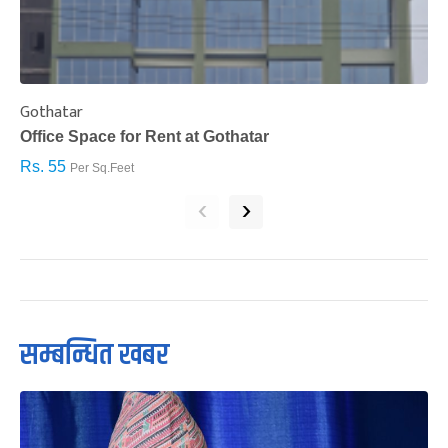
Gothatar
S
Office Space for Rent at Gothatar
H
Rs. 55
R
Per Sq.Feet
‹
›
सम्बन्धित खबर