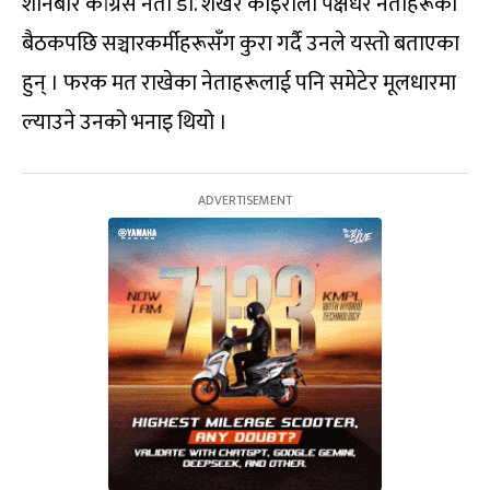
शनिबार कांग्रेस नेता डा. शेखर कोइराला पक्षधर नेताहरूको
बैठकपछि सञ्चारकर्मीहरूसँग कुरा गर्दै उनले यस्तो बताएका
हुन् । फरक मत राखेका नेताहरूलाई पनि समेटेर मूलधारमा
ल्याउने उनको भनाइ थियो ।