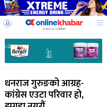
Skip
to
२१ साउन २०८३, बिहीबार
content
धनराज गुरुङको आग्रह-
कांग्रेस एउटा परिवार हो,
झगडा नगरौं