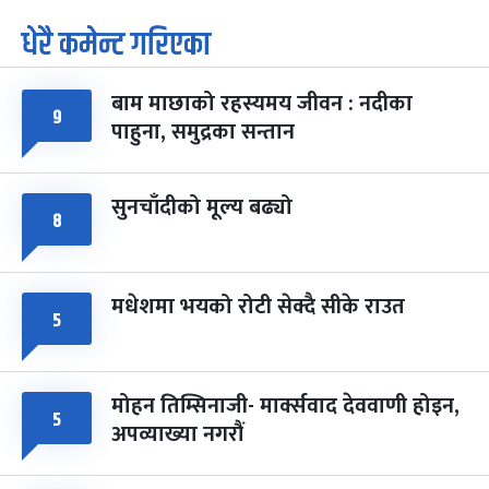
धेरै कमेन्ट गरिएका
पूर्णिमा व्रत
७ महिना बाँकी
७
-
चैत्र ७, २०८३
Mar 21, 2027
आइत
बाम माछाको रहस्यमय जीवन : नदीका
फागुपूर्णिमा
७ महिना बाँकी
८
९
पाहुना, समुद्रका सन्तान
-
चैत्र ८, २०८३
Mar 22, 2027
सोम
सुनचाँदीको मूल्य बढ्यो
८
मधेशमा भयको रोटी सेक्दै सीके राउत
५
मोहन तिम्सिनाजी- मार्क्सवाद देववाणी होइन,
५
अपव्याख्या नगरौं