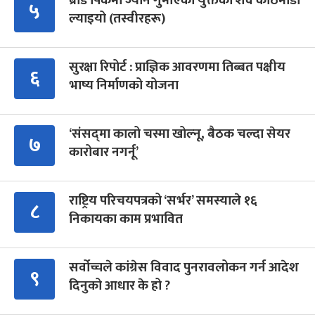
ब्रोड पिकमा ज्यान गुमाएका युक्तको शव काठमाडौं
५
ल्याइयो (तस्वीरहरू)
सुरक्षा रिपोर्ट : प्राज्ञिक आवरणमा तिब्बत पक्षीय
६
भाष्य निर्माणको योजना
‘संसद्‍मा कालो चस्मा खोल्नू, बैठक चल्दा सेयर
७
कारोबार नगर्नू’
राष्ट्रिय परिचयपत्रको ‘सर्भर’ समस्याले १६
८
निकायका काम प्रभावित
सर्वोच्चले कांग्रेस विवाद पुनरावलोकन गर्न आदेश
९
दिनुको आधार के हो ?