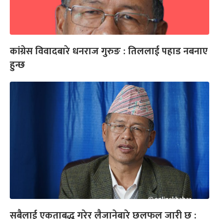
कांग्रेस विवादबारे धनराज गुरुङ : तिललाई पहाड नबनाए
हुन्छ
सबैलाई एकताबद्ध गरेर लैजानेबारे छलफल जारी छ :