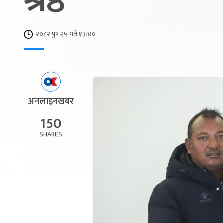
श्रेष्ठ
२०८२ पुष २५ गते १३:४०
अनलाइनखबर
150
SHARES