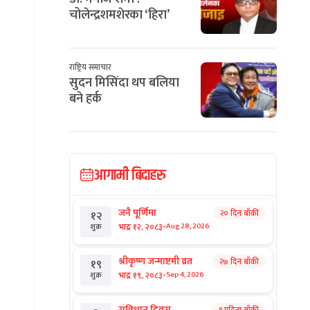
चोलेन्द्रशमशेरका ‘हिरा’
राष्ट्रिय समाचार
सुदन मिसिंदा थप बलिया
बने हर्क
आगामी बिदाहरु
जनै पूर्णिमा
२० दिन बाँकी
१२
-
भाद्र १२, २०८३
Aug 28, 2026
शुक्र
श्रीकृष्ण जन्माष्टमी व्रत
२७ दिन बाँकी
१९
-
भाद्र १९, २०८३
Sep 4, 2026
शुक्र
संविधान दिवस