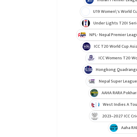
U19 Women\'s World C
Under Lights T20I Ser
NPL- Nepal Premier Leag
ICC T20 World Cup Asia
ICC Womens T20 Worl
Hongkong Quadrangul
Nepal Super League
AAHA RARA Pokhar
West Indies A Tou
2023–2027 ICC Cri
Aaha RA