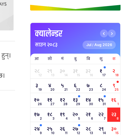
क्यालेन्डर
साउन २०८३
Jul
Aug 2026
/
हुन्।
आ
सो
मं
बु
बि
शु
श
२८
२९
३०
३१
३२
१
२
ेछ।
12
13
14
15
16
17
18
३
४
५
६
७
८
९
19
20
21
22
23
24
25
१०
११
१२
१३
१४
१५
१६
26
27
28
29
30
31
1
१७
१८
१९
२०
२१
२२
२३
2
3
4
5
6
7
8
२४
२५
२६
२७
२८
२९
३०
9
10
11
12
13
14
15