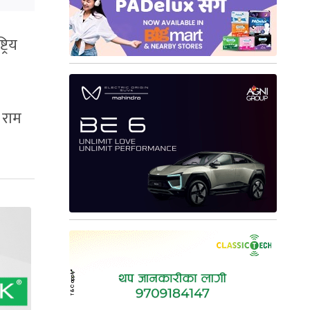
्रिय
 राम