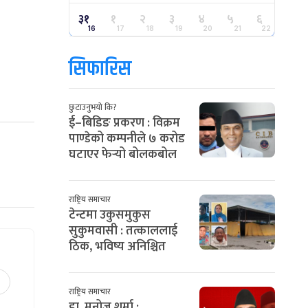
३१
१
२
३
४
५
६
16
17
18
19
20
21
22
सिफारिस
छुटाउनुभयो कि?
ई–बिडिङ प्रकरण : विक्रम
पाण्डेको कम्पनीले ७ करोड
घटाएर फेर्‍यो बोलकबोल
राष्ट्रिय समाचार
टेन्टमा उकुसमुकुस
सुकुमवासी : तत्काललाई
ठिक, भविष्य अनिश्चित
राष्ट्रिय समाचार
डा. मनोज शर्मा :