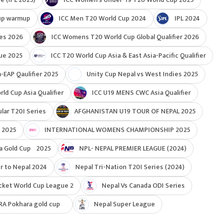
up warmup
ICC Men T20 World Cup 2024
IPL 2024
ies 2026
ICC Womens T20 World Cup Global Qualifier 2026
ue 2025
ICC T20 World Cup Asia & East Asia-Pacific Qualifier
-EAP Qaulifier 2025
Unity Cup Nepal vs West Indies 2025
d Cup Asia Qualifier
ICC U19 MENS CWC Asia Qualifier
ar T20I Series
AFGHANISTAN U19 TOUR OF NEPAL 2025
 2025
INTERNATIONAL WOMENS CHAMPIONSHIP 2025
a Gold Cup 2025
NPL- NEPAL PREMIER LEAGUE (2024)
r to Nepal 2024
Nepal Tri-Nation T20I Series (2024)
cket World Cup League 2
Nepal Vs Canada ODI Series
RA Pokhara gold cup
Nepal Super League