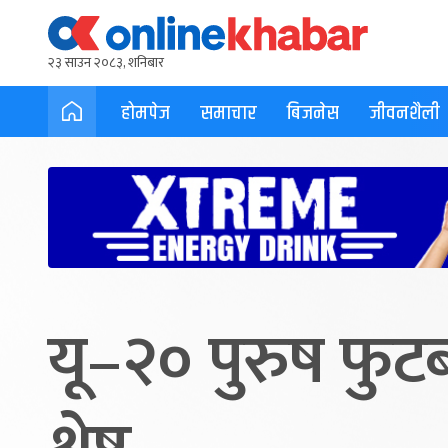
२३ साउन २०८३, शनिबार
होमपेज
समाचार
बिजनेस
जीवनशैली
यू–२० पुरुष फुटब