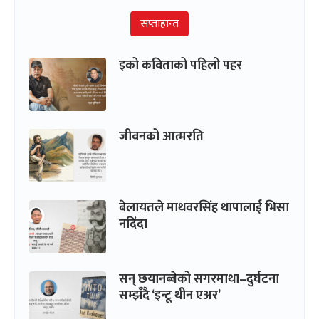
सप्ताहान्त
इको कविताको पहिलो पहर
जीवनको आत्मरति
बेलायतले माथवरसिंह थापालाई भिसा
नदिंदा
सन् छयानब्बेको सगरमाथा–दुर्घटना
सम्झँदै ‘इन्टू थीन एअर’