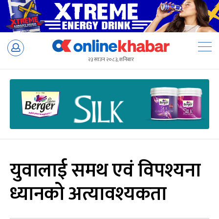
Skip
to
२३ साउन २०८३, शनिबार
content
युवालाई समथ एवं विपश्यना
ध्यानको अत्यावश्यकता