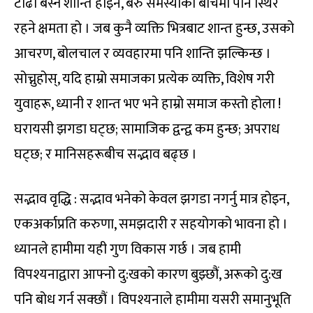
टाढा बस्ने शान्ति होइन, बरु समस्याका बीचमा पनि स्थिर
रहने क्षमता हो । जब कुनै व्यक्ति भित्रबाट शान्त हुन्छ, उसको
आचरण, बोलचाल र व्यवहारमा पनि शान्ति झल्किन्छ ।
सोच्नुहोस्, यदि हाम्रो समाजका प्रत्येक व्यक्ति, विशेष गरी
युवाहरू, ध्यानी र शान्त भए भने हाम्रो समाज कस्तो होला !
घरायसी झगडा घट्छ; सामाजिक द्वन्द्व कम हुन्छ; अपराध
घट्छ; र मानिसहरूबीच सद्भाव बढ्छ ।
सद्भाव वृद्धि : सद्भाव भनेको केवल झगडा नगर्नु मात्र होइन,
एकअर्काप्रति करुणा, समझदारी र सहयोगको भावना हो ।
ध्यानले हामीमा यही गुण विकास गर्छ । जब हामी
विपश्यनाद्वारा आफ्नो दु:खको कारण बुझ्छौं, अरूको दु:ख
पनि बोध गर्न सक्छौं । विपश्यनाले हामीमा यसरी समानुभूति