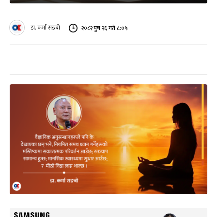
डा. कर्मा सङबो
२०८२ पुष २६ गते ८:०५