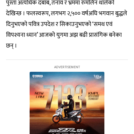
पुस्ता अत्यधिक दबाब, तनाव र भ्रममा रुमलिन थालेको
देखिन्छ । फलस्वरूप, लगभग २,५०० वर्षअघि भगवान बुद्धले
दिनुभएको पवित्र उपदेश र सिकाउनुभएको ‘समथ एवं
विपश्यना ध्यान’ आजको युगमा अझ बढी प्रासंगिक बनेका
छन् ।