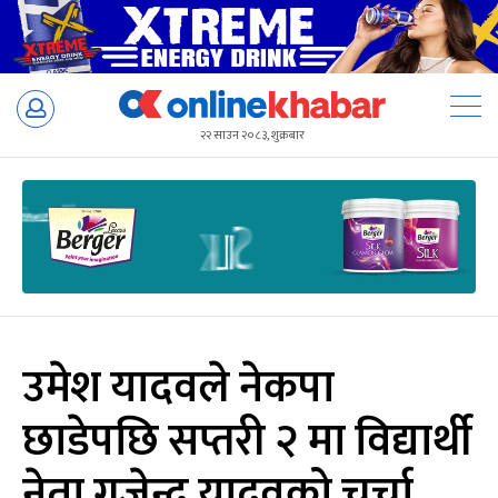
Skip
to
२२ साउन २०८३, शुक्रबार
content
उमेश यादवले नेकपा
छाडेपछि सप्तरी २ मा विद्यार्थी
नेता गजेन्द्र यादवको चर्चा