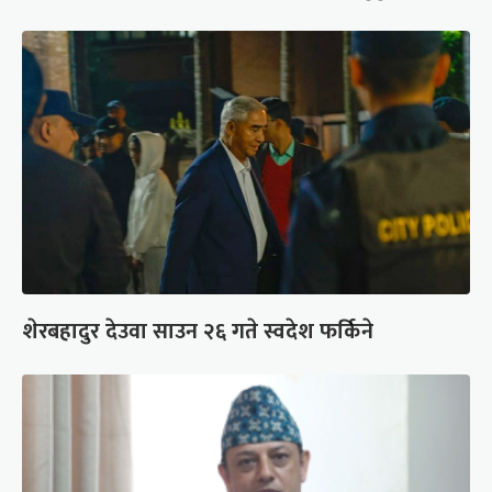
शेरबहादुर देउवा साउन २६ गते स्वदेश फर्किने