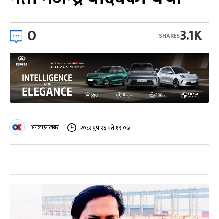
0
3.1K
SHARES
अनलाइनखबर
२०८२ पुष २६ गते १९:०७