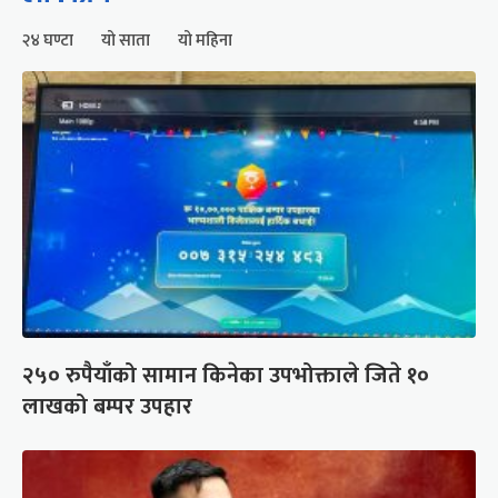
२४ घण्टा
यो साता
यो महिना
२५० रुपैयाँको सामान किनेका उपभोक्ताले जिते १०
लाखको बम्पर उपहार