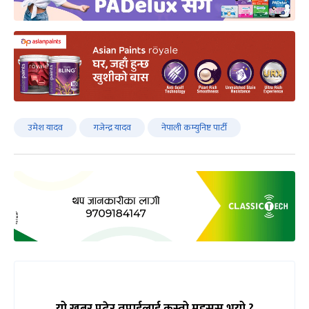
उमेश यादव
गजेन्द्र यादव
नेपाली कम्युनिष्ट पार्टी
यो खबर पढेर तपाईलाई कस्तो महसुस भयो ?