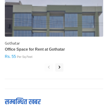
Gothatar
S
Office Space for Rent at Gothatar
H
Rs. 55
R
Per Sq.Feet
‹
›
सम्बन्धित खबर