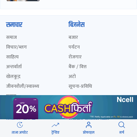
समाचार
बिजनेस
समाज
बजार
विचार/ब्लग
पर्यटन
साहित्य
रोजगार
अन्तर्वार्ता
बैंक / वित्त
खेलकुद़़
अटो
जीवनशैली/स्वास्थ्य
सूचना-प्रविधि
प्रवास
अन्तर्राष्ट्रिय
खेलकुद लाईभ
अनलाइनखबर सूची
एनपीएल २०८१
नेपालका ५० प्रभावशाली
ताजा अपडेट
ट्रेन्डिङ
प्रोफाइल
सर्च