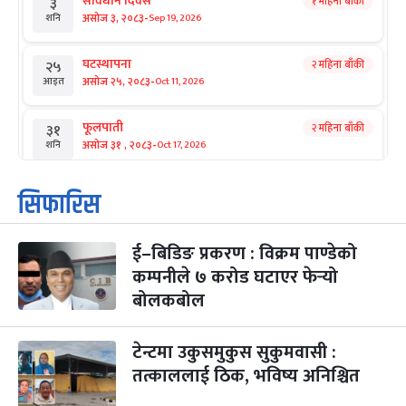
संविधान दिवस
१ महिना बाँकी
३
-
असोज ३, २०८३
Sep 19, 2026
शनि
घटस्थापना
२ महिना बाँकी
२५
-
असोज २५, २०८३
Oct 11, 2026
आइत
फूलपाती
२ महिना बाँकी
३१
-
असोज ३१ , २०८३
Oct 17, 2026
शनि
कार्तिक सङ्क्रान्ति
२ महिना बाँकी
१
सिफारिस
-
कार्तिक १, २०८३
Oct 18, 2026
आइत
ई–बिडिङ प्रकरण : विक्रम पाण्डेको
महानवमी
२ महिना बाँकी
३
-
कम्पनीले ७ करोड घटाएर फेर्‍यो
कार्तिक ३, २०८३
Oct 20, 2026
मंगल
बोलकबोल
विजयादशमी
२ महिना बाँकी
४
-
कार्तिक ४, २०८३
Oct 21, 2026
बुध
टेन्टमा उकुसमुकुस सुकुमवासी :
तत्काललाई ठिक, भविष्य अनिश्चित
पापा‌ङ्कुशा एकादशी व्रत
२ महिना बाँकी
५
-
कार्तिक ५, २०८३
Oct 22, 2026
बिहि