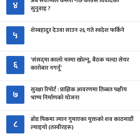
अब सर्वोच्चले कसरी गर्छ कांग्रेस विवादको
४
सुनुवाइ ?
शेरबहादुर देउवा साउन २६ गते स्वदेश फर्किने
५
‘संसद्‍मा कालो चस्मा खोल्नू, बैठक चल्दा सेयर
६
कारोबार नगर्नू’
सुरक्षा रिपोर्ट : प्राज्ञिक आवरणमा तिब्बत पक्षीय
७
भाष्य निर्माणको योजना
ब्रोड पिकमा ज्यान गुमाएका युक्तको शव काठमाडौं
८
ल्याइयो (तस्वीरहरू)