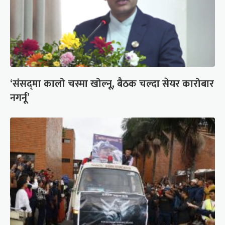
‘संसद्‍मा कालो चस्मा खोल्नू, बैठक चल्दा सेयर कारोबार
नगर्नू’