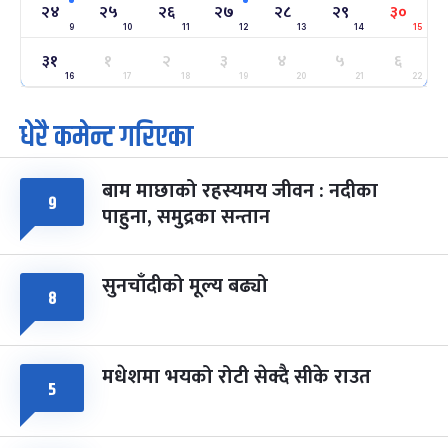
-
फाल्गुन २४, २०८३
Mar 8, 2027
सोम
२४
२५
२६
२७
२८
२९
३०
9
10
11
12
13
14
15
ग्याल्पो ल्होसार
७ महिना बाँकी
२५
३१
१
२
३
४
५
६
-
फाल्गुन २५, २०८३
Mar 9, 2027
मंगल
16
17
18
19
20
21
22
धेरै कमेन्ट गरिएका
पूर्णिमा व्रत
७ महिना बाँकी
७
-
चैत्र ७, २०८३
Mar 21, 2027
आइत
बाम माछाको रहस्यमय जीवन : नदीका
फागुपूर्णिमा
७ महिना बाँकी
८
९
पाहुना, समुद्रका सन्तान
-
चैत्र ८, २०८३
Mar 22, 2027
सोम
सुनचाँदीको मूल्य बढ्यो
८
मधेशमा भयको रोटी सेक्दै सीके राउत
५