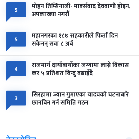
मोहन तिम्सिनाजी- मार्क्सवाद देववाणी होइन,
५
अपव्याख्या नगरौं
महानगरका १८७ सहकारीले फिर्ता दिन
५
सकेनन् सवा ८ अर्ब
राजमार्ग दायाँबायाँका जग्गामा लाग्ने विकास
४
कर ५ प्रतिशत बिन्दु बढाइँदै
सिरहामा ज्यान गुमाएका यादवको घटनाबारे
३
छानबिन गर्न समिति गठन