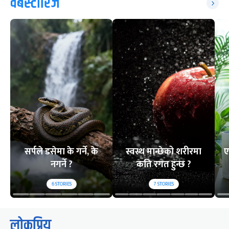
वेबस्टोरिज
सर्पले डसेमा के गर्ने, के
स्वस्थ मान्छेको शरीरमा
ए
नगर्ने ?
कति रगत हुन्छ ?
6
STORIES
7
STORIES
लोकप्रिय