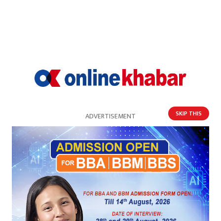
खुसी
दुःखी
अचम्मित
उत्साहित
67%
आक्रोशित
SKIP THIS
ADVERTISEMENT
प्रतिक्रिया
भर्खरै
पुराना
लोकप्रिय