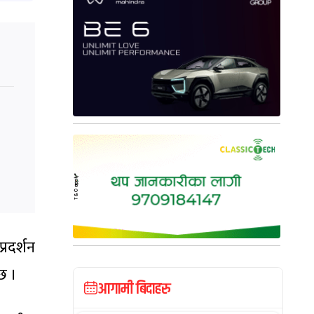
्रदर्शन
छ ।
आगामी बिदाहरु