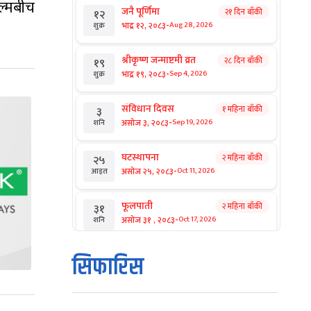
ल्मबीच
जनै पूर्णिमा
२१ दिन बाँकी
१२
-
भाद्र १२, २०८३
Aug 28, 2026
शुक्र
श्रीकृष्ण जन्माष्टमी व्रत
२८ दिन बाँकी
१९
-
भाद्र १९, २०८३
Sep 4, 2026
शुक्र
संविधान दिवस
१ महिना बाँकी
३
-
असोज ३, २०८३
Sep 19, 2026
शनि
घटस्थापना
२ महिना बाँकी
२५
-
असोज २५, २०८३
Oct 11, 2026
आइत
फूलपाती
२ महिना बाँकी
३१
-
असोज ३१ , २०८३
Oct 17, 2026
शनि
कार्तिक सङ्क्रान्ति
२ महिना बाँकी
१
सिफारिस
-
कार्तिक १, २०८३
Oct 18, 2026
आइत
महानवमी
२ महिना बाँकी
३