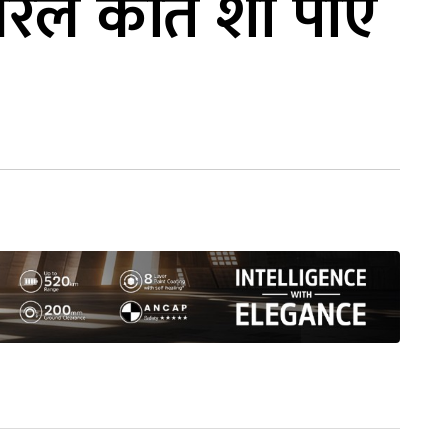
िरेले कति शो पाए