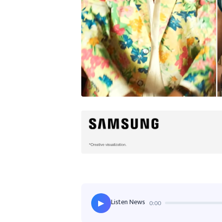
Listen News
0:00
▶