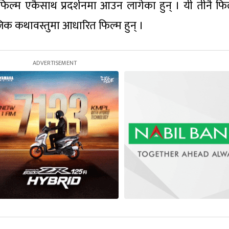
िल्म एकैसाथ प्रदर्शनमा आउन लागेका हुन् । यी तीनै फि
िक कथावस्तुमा आधारित फिल्म हुन् ।