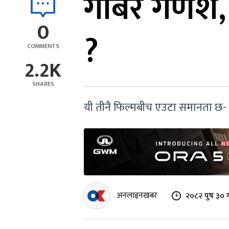
गोबर गणेश, 
0
?
COMMENTS
2.2K
SHARES
यी तीनै फिल्मबीच एउटा समानता छ- त
अनलाइनखबर
२०८२ पुष ३० 