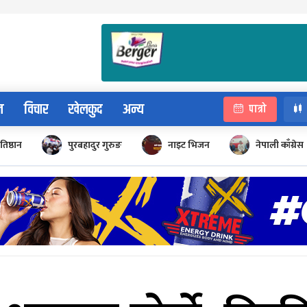
न
विचार
खेलकुद
अन्य
पात्रो
रतिष्ठान
पुरबहादुर गुरुङ
नाइट भिजन
नेपाली काँग्रेस