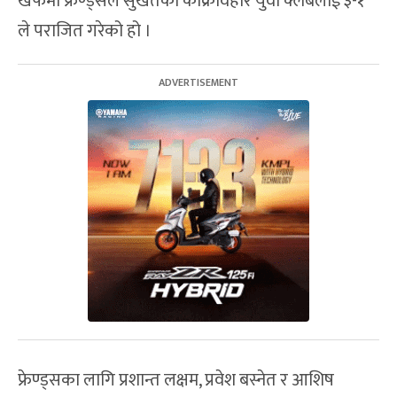
खेफमा फ्रेण्ड्सले सुर्खेतको काँक्रेविहार युवा क्लबलाई ३-१
ले पराजित गरेको हो ।
फ्रेण्ड्सका लागि प्रशान्त लक्षम, प्रवेश बस्नेत र आशिष