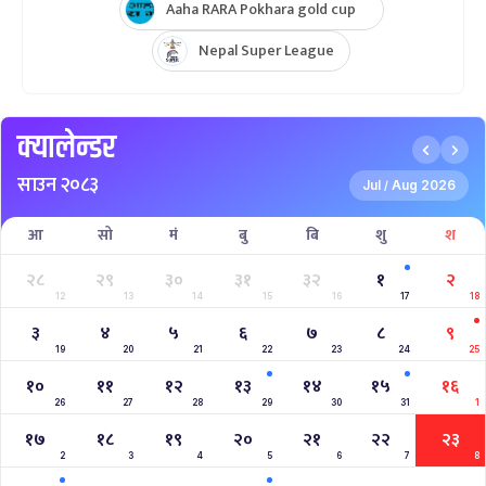
Aaha RARA Pokhara gold cup
Nepal Super League
क्यालेन्डर
साउन २०८३
Jul
Aug 2026
/
आ
सो
मं
बु
बि
शु
श
२८
२९
३०
३१
३२
१
२
12
13
14
15
16
17
18
३
४
५
६
७
८
९
19
20
21
22
23
24
25
१०
११
१२
१३
१४
१५
१६
26
27
28
29
30
31
1
१७
१८
१९
२०
२१
२२
२३
2
3
4
5
6
7
8