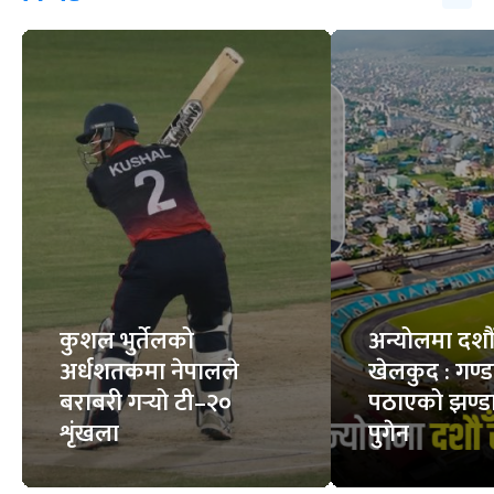
कुशल भुर्तेलको
अन्योलमा दशौँ र
अर्धशतकमा नेपालले
खेलकुद : गण्
बराबरी गर्‍यो टी–२०
पठाएको झण्डा
शृंखला
पुगेन