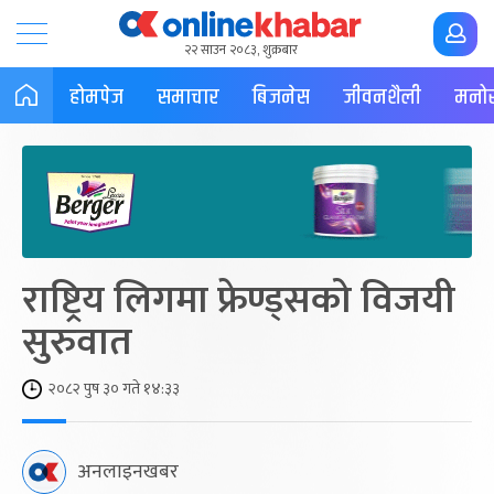
२२ साउन २०८३, शुक्रबार
होमपेज
समाचार
बिजनेस
जीवनशैली
मनोर
राष्ट्रिय लिगमा फ्रेण्ड्सको विजयी
सुरुवात
२०८२ पुष ३० गते १४:३३
अनलाइनखबर