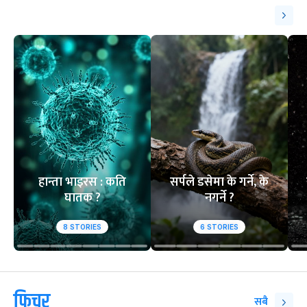
हान्ता भाइरस : कति
सर्पले डसेमा के गर्ने, के
घातक ?
नगर्ने ?
8
STORIES
6
STORIES
फिचर
सबै