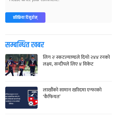
-
फाल्गुन २४, २०८३
Mar 8, 2027
सोम
ग्याल्पो ल्होसार
७ महिना बाँकी
२५
प्रतिक्रिया दिनुहोस्
-
फाल्गुन २५, २०८३
Mar 9, 2027
मंगल
पूर्णिमा व्रत
७ महिना बाँकी
७
-
चैत्र ७, २०८३
Mar 21, 2027
आइत
सम्बन्धित खबर
फागुपूर्णिमा
७ महिना बाँकी
८
लिग २ः स्कटल्याण्डले दियो २४४ रनको
-
चैत्र ८, २०८३
Mar 22, 2027
सोम
लक्ष्य, सन्दीपले लिए ४ विकेट
लाखौंको सामान खरिदमा एन्फाको
‘कैफियत’