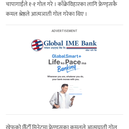
चापागाईँले १-१ गोल गरे । काँक्रेविहारका लागि फ्रेण्ड्सकै
कमल श्रेष्ठले आत्मञाती गोल गरेका थिए ।
खेफको छैँटौँ मिनेटमा फ्रेण्ड्सका कमलले आत्मघाती गोल