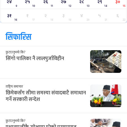
२४
२५
२६
२७
२८
२९
३०
9
10
11
12
13
14
15
३१
१
२
३
४
५
६
16
17
18
19
20
21
22
सिफारिस
छुटाउनुभयो कि?
सिंगो पालिका नै लालपुर्जाविहीन
राष्ट्रिय समाचार
छिमेकसँग सीमा समस्या संवादबाटै समाधान
गर्ने सरकारी सन्देश
छुटाउनुभयो कि?