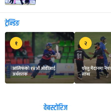
ट्रेन्डिङ
१
२
आसिफको १४औं ओडीआई
घरेलु मैदानमा नेप
अर्धशतक
स्तब्ध
वेबस्टोरिज