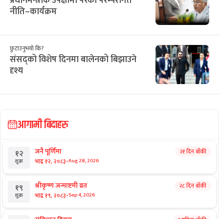
प्रधानमन्त्रीकै उपेक्षामा परेको परम्परागत
नीति–कार्यक्रम
छुटाउनुभयो कि?
संसद्को विशेष दिनमा बालेनको बिझाउने
दृश्य
आगामी बिदाहरु
जनै पूर्णिमा
२१ दिन बाँकी
१२
-
भाद्र १२, २०८३
Aug 28, 2026
शुक्र
श्रीकृष्ण जन्माष्टमी व्रत
२८ दिन बाँकी
१९
-
भाद्र १९, २०८३
Sep 4, 2026
शुक्र