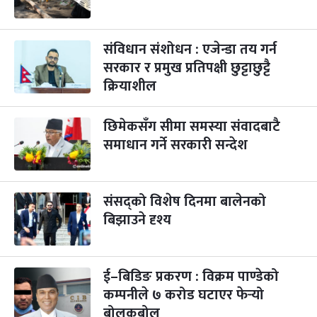
गाई पूजा
३ महिना बाँकी
२३
-
कार्तिक २३, २०८३
Nov 9, 2026
सोम
संविधान संशोधन : एजेन्डा तय गर्न
सरकार र प्रमुख प्रतिपक्षी छुट्टाछुट्टै
गोरुपुजा
३ महिना बाँकी
२४
क्रियाशील
-
कार्तिक २४, २०८३
Nov 10, 2026
मंगल
भाइटीका
छिमेकसँग सीमा समस्या संवादबाटै
३ महिना बाँकी
२५
-
कार्तिक २५, २०८३
Nov 11, 2026
बुध
समाधान गर्ने सरकारी सन्देश
छठपर्व
३ महिना बाँकी
२९
-
कार्तिक २९, २०८३
Nov 15, 2026
आइत
संसद्को विशेष दिनमा बालेनको
बिझाउने दृश्य
क्रिसमस डे
४ महिना बाँकी
१०
-
पौष १०, २०८३
Dec 25, 2026
शुक्र
तमुल्होछार
४ महिना बाँकी
१५
ई–बिडिङ प्रकरण : विक्रम पाण्डेको
-
पौष १५, २०८३
Dec 30, 2026
बुध
कम्पनीले ७ करोड घटाएर फेर्‍यो
बोलकबोल