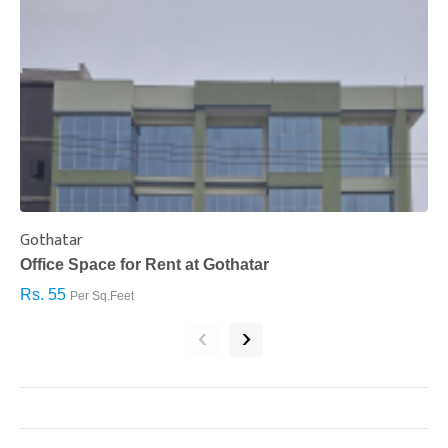
Gothatar
S
Office Space for Rent at Gothatar
H
Rs. 55
R
Per Sq.Feet
‹
›