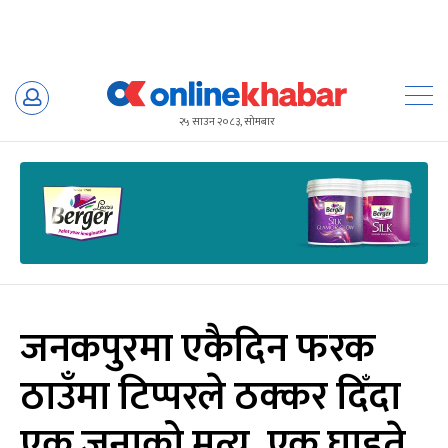
Skip
to
२५ साउन २०८३, सोमबार
content
जनकपुरमा एकैदिन फरक
ठाउँमा टिप्परले ठक्कर दिँदा
एक जनाको मृत्यु, एक घाइते