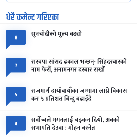
धेरै कमेन्ट गरिएका
पूर्णिमा व्रत
७ महिना बाँकी
७
-
चैत्र ७, २०८३
Mar 21, 2027
आइत
सुनचाँदीको मूल्य बढ्यो
फागुपूर्णिमा
७ महिना बाँकी
८
८
-
चैत्र ८, २०८३
Mar 22, 2027
सोम
रास्वपा सांसद ढकाल भन्छन्- सिंहदरबारको
७
नाम फेरौं, अनामनगर दरबार राखौं
राजमार्ग दायाँबायाँका जग्गामा लाग्ने विकास
५
कर ५ प्रतिशत बिन्दु बढाइँदै
सर्वोच्चले गगनलाई चड्कन दियो, अबको
४
सभापति देउवा : मोहन बस्नेत