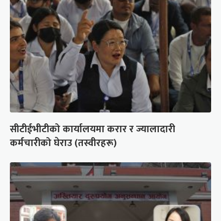
सीटीईभीटीको कार्यालयमा करार र ज्यालादारी
कर्मचारीको घेराउ (तस्वीरहरू)