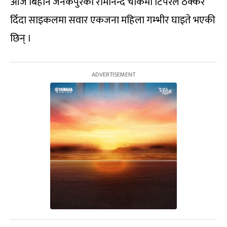
आज बिहान जनकपुरको रामानन्द चोकमा टिपरले ठक्कर
दिँदा साइकलमा सवार एकजना महिला गम्भीर घाइते भएकी
छिन् ।