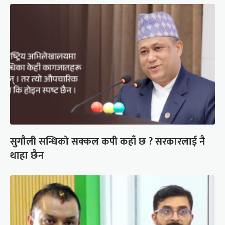
सुगौली सन्धिको सक्कल कपी कहाँ छ ? सरकारलाई नै
थाहा छैन