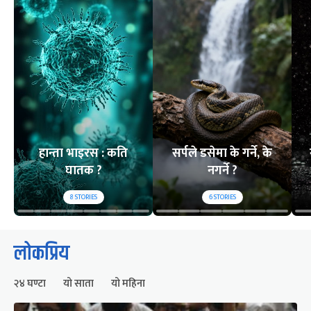
हान्ता भाइरस : कति
सर्पले डसेमा के गर्ने, के
घातक ?
नगर्ने ?
8
STORIES
6
STORIES
लोकप्रिय
२४ घण्टा
यो साता
यो महिना