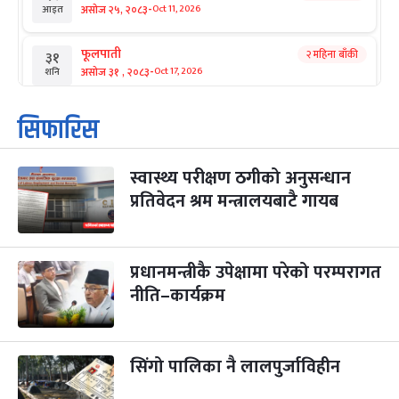
-
असोज २५, २०८३
Oct 11, 2026
आइत
फूलपाती
२ महिना बाँकी
३१
-
असोज ३१ , २०८३
Oct 17, 2026
शनि
कार्तिक सङ्क्रान्ति
२ महिना बाँकी
१
सिफारिस
-
कार्तिक १, २०८३
Oct 18, 2026
आइत
स्वास्थ्य परीक्षण ठगीको अनुसन्धान
महानवमी
२ महिना बाँकी
३
-
प्रतिवेदन श्रम मन्त्रालयबाटै गायब
कार्तिक ३, २०८३
Oct 20, 2026
मंगल
विजयादशमी
२ महिना बाँकी
४
-
कार्तिक ४, २०८३
Oct 21, 2026
बुध
प्रधानमन्त्रीकै उपेक्षामा परेको परम्परागत
नीति–कार्यक्रम
पापा‌ङ्कुशा एकादशी व्रत
२ महिना बाँकी
५
-
कार्तिक ५, २०८३
Oct 22, 2026
बिहि
सिंगो पालिका नै लालपुर्जाविहीन
कुकुर तिहार
३ महिना बाँकी
२२
-
कार्तिक २२, २०८३
Nov 8, 2026
आइत