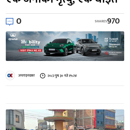
0
970
SHARES
अनलाइनखबर
२०८२ पुष ३० गते १५:२४