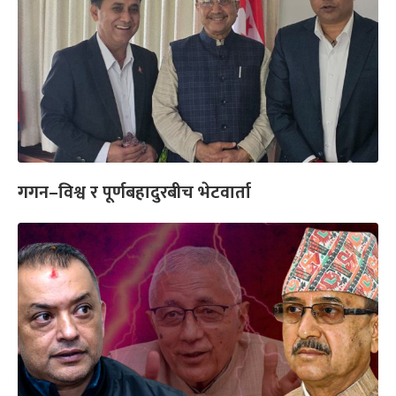
गगन–विश्व र पूर्णबहादुरबीच भेटवार्ता