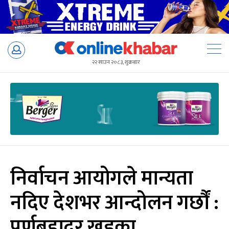
Skip
to
२२ साउन २०८३, शुक्रबार
content
निर्वाचन आयोगले मान्यता
नदिए देशभर आन्दोलन गर्छौं :
पूर्णबहादुर खड्का