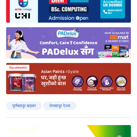
पूर्णबहादुर खड्का
शेरबहादुर देउवा