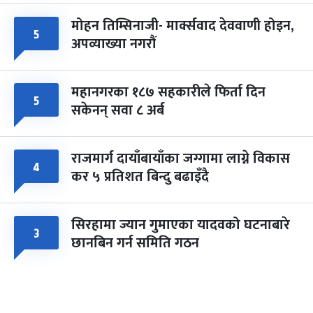
मोहन तिम्सिनाजी- मार्क्सवाद देववाणी होइन,
५
अपव्याख्या नगरौं
महानगरका १८७ सहकारीले फिर्ता दिन
५
सकेनन् सवा ८ अर्ब
राजमार्ग दायाँबायाँका जग्गामा लाग्ने विकास
४
कर ५ प्रतिशत बिन्दु बढाइँदै
सिरहामा ज्यान गुमाएका यादवको घटनाबारे
३
छानबिन गर्न समिति गठन