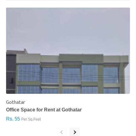
Gothatar
S
Office Space for Rent at Gothatar
H
Rs. 55
R
Per Sq.Feet
‹
›