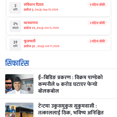
संविधान दिवस
१ महिना बाँकी
३
-
असोज ३, २०८३
Sep 19, 2026
शनि
घटस्थापना
२ महिना बाँकी
२५
-
असोज २५, २०८३
Oct 11, 2026
आइत
फूलपाती
२ महिना बाँकी
३१
-
असोज ३१ , २०८३
Oct 17, 2026
शनि
कार्तिक सङ्क्रान्ति
२ महिना बाँकी
१
सिफारिस
-
कार्तिक १, २०८३
Oct 18, 2026
आइत
ई–बिडिङ प्रकरण : विक्रम पाण्डेको
महानवमी
२ महिना बाँकी
३
-
कम्पनीले ७ करोड घटाएर फेर्‍यो
कार्तिक ३, २०८३
Oct 20, 2026
मंगल
बोलकबोल
विजयादशमी
२ महिना बाँकी
४
-
कार्तिक ४, २०८३
Oct 21, 2026
बुध
टेन्टमा उकुसमुकुस सुकुमवासी :
तत्काललाई ठिक, भविष्य अनिश्चित
पापा‌ङ्कुशा एकादशी व्रत
२ महिना बाँकी
५