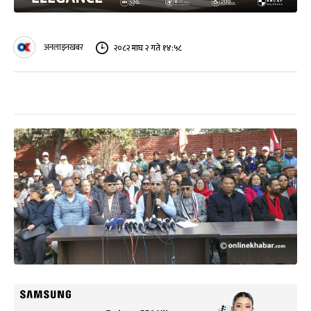
अनलाइनखबर
२०८२ माघ २ गते १४:५८