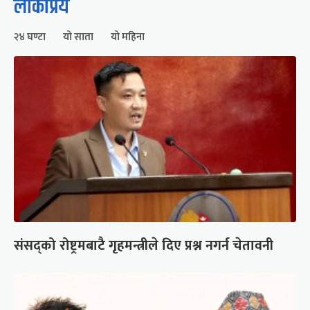
लोकप्रिय
२४ घण्टा
यो साता
यो महिना
संसद्को रोष्ट्रमबाटै गृहमन्त्रीले दिए प्रश्न नगर्न चेतावनी