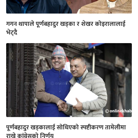
गगन थापाले पूर्णबहादुर खड्का र शेखर कोइरालालाई
भेट्दै
पूर्णबहादुर खड्कालाई सोधिएको स्पष्टीकरण तामेलीमा
राख्ने कांग्रेसको निर्णय