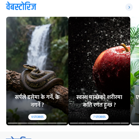
वेबस्टोरिज
सर्पले डसेमा के गर्ने, के
स्वस्थ मान्छेको शरीरमा
ए
नगर्ने ?
कति रगत हुन्छ ?
6
STORIES
7
STORIES