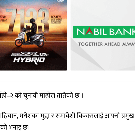
र्लाही–२ को चुनावी माहोल तातेको छ ।
र पहिचान, मधेशका मुद्दा र समावेशी विकासलाई आफ्नो प्रमुख
हतोको भनाइ छ।