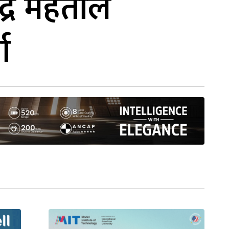
न्द्र महतोले
ा