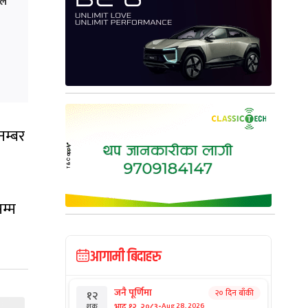
ले
 नम्बर
म्म
आगामी बिदाहरु
जनै पूर्णिमा
२० दिन बाँकी
१२
-
भाद्र १२, २०८३
Aug 28, 2026
शुक्र