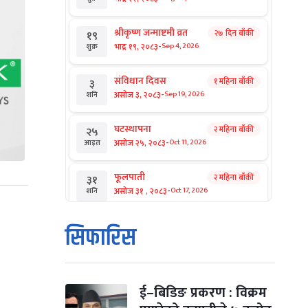
श्रीकृष्ण जन्माष्टमी व्रत
२७ दिन बाँकी
१९
-
भाद्र १९, २०८३
Sep 4, 2026
शुक्र
संविधान दिवस
१ महिना बाँकी
३
-
असोज ३, २०८३
Sep 19, 2026
शनि
घटस्थापना
२ महिना बाँकी
२५
-
असोज २५, २०८३
Oct 11, 2026
आइत
फूलपाती
२ महिना बाँकी
३१
-
असोज ३१ , २०८३
Oct 17, 2026
शनि
कार्तिक सङ्क्रान्ति
२ महिना बाँकी
१
सिफारिस
-
कार्तिक १, २०८३
Oct 18, 2026
आइत
महानवमी
२ महिना बाँकी
३
-
कार्तिक ३, २०८३
Oct 20, 2026
मंगल
ई–बिडिङ प्रकरण : विक्रम