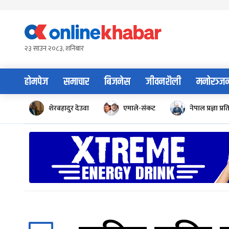
Skip
to
content
२३ साउन २०८३, शनिबार
होमपेज
समाचार
बिजनेस
जीवनशैली
मनोरञ्ज
शेरबहादुर देउवा
एमाले-संकट
नेपाल प्रज्ञा प्रत