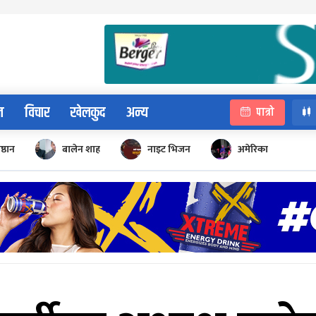
न
विचार
खेलकुद
अन्य
पात्रो
िष्ठान
बालेन शाह
नाइट भिजन
अमेरिका