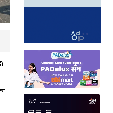
री
एका