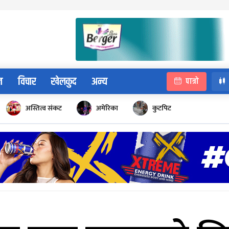
न
विचार
खेलकुद
अन्य
पात्रो
अस्तित्व संकट
अमेरिका
कुटपिट