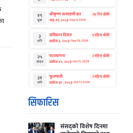
ि
श्रीकृष्ण जन्माष्टमी व्रत
२७ दिन बाँकी
१९
का
-
भाद्र १९, २०८३
Sep 4, 2026
शुक्र
संविधान दिवस
१ महिना बाँकी
३
-
असोज ३, २०८३
Sep 19, 2026
शनि
घटस्थापना
२ महिना बाँकी
२५
-
असोज २५, २०८३
Oct 11, 2026
आइत
फूलपाती
२ महिना बाँकी
३१
-
असोज ३१ , २०८३
Oct 17, 2026
शनि
कार्तिक सङ्क्रान्ति
२ महिना बाँकी
१
सिफारिस
-
कार्तिक १, २०८३
Oct 18, 2026
आइत
महानवमी
२ महिना बाँकी
३
-
कार्तिक ३, २०८३
Oct 20, 2026
मंगल
संसद्को विशेष दिनमा