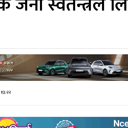
जना स्वतन्त्रले लि
 १३:२२