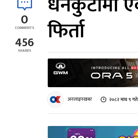
धनकुटामा एक 
0
फिर्ता
COMMENTS
456
SHARES
अनलाइनखबर
२०८२ माघ ९ गते