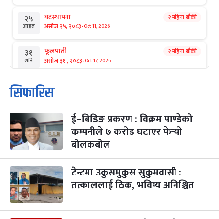
घटस्थापना
२ महिना बाँकी
२५
-
असोज २५, २०८३
Oct 11, 2026
आइत
फूलपाती
२ महिना बाँकी
३१
-
असोज ३१ , २०८३
Oct 17, 2026
शनि
कार्तिक सङ्क्रान्ति
२ महिना बाँकी
१
सिफारिस
-
कार्तिक १, २०८३
Oct 18, 2026
आइत
ई–बिडिङ प्रकरण : विक्रम पाण्डेको
महानवमी
२ महिना बाँकी
३
-
कम्पनीले ७ करोड घटाएर फेर्‍यो
कार्तिक ३, २०८३
Oct 20, 2026
मंगल
बोलकबोल
विजयादशमी
२ महिना बाँकी
४
-
कार्तिक ४, २०८३
Oct 21, 2026
बुध
टेन्टमा उकुसमुकुस सुकुमवासी :
तत्काललाई ठिक, भविष्य अनिश्चित
पापा‌ङ्कुशा एकादशी व्रत
२ महिना बाँकी
५
-
कार्तिक ५, २०८३
Oct 22, 2026
बिहि