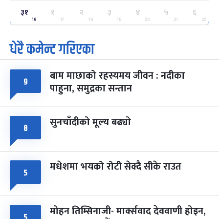
ग्याल्पो ल्होसार
७ महिना बाँकी
२५
३१
१
२
३
४
५
६
-
फाल्गुन २५, २०८३
Mar 9, 2027
मंगल
16
17
18
19
20
21
22
धेरै कमेन्ट गरिएका
पूर्णिमा व्रत
७ महिना बाँकी
७
-
चैत्र ७, २०८३
Mar 21, 2027
आइत
बाम माछाको रहस्यमय जीवन : नदीका
फागुपूर्णिमा
७ महिना बाँकी
८
९
पाहुना, समुद्रका सन्तान
-
चैत्र ८, २०८३
Mar 22, 2027
सोम
सुनचाँदीको मूल्य बढ्यो
८
मधेशमा भयको रोटी सेक्दै सीके राउत
५
मोहन तिम्सिनाजी- मार्क्सवाद देववाणी होइन,
५