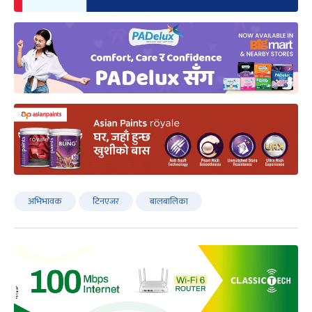
अभिभावक
टिनएजर
बालबालिका