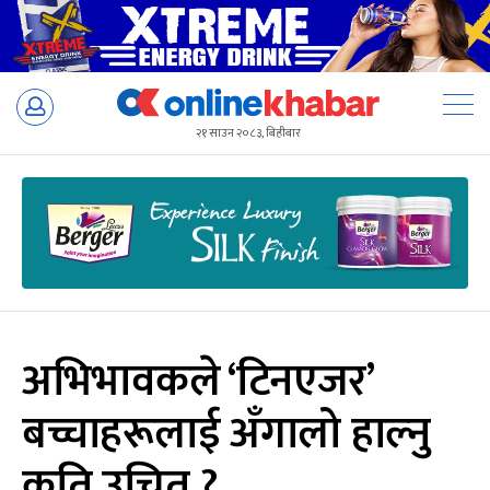
Skip
to
२१ साउन २०८३, बिहीबार
content
अभिभावकले ‘टिनएजर’
बच्चाहरूलाई अँगालो हाल्नु
कति उचित ?