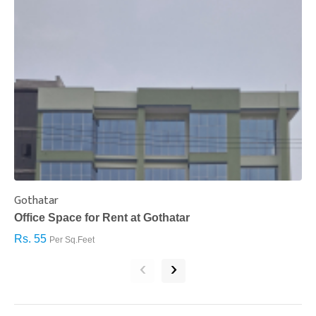
Gothatar
S
Office Space for Rent at Gothatar
H
Rs. 55
R
Per Sq.Feet
‹
›