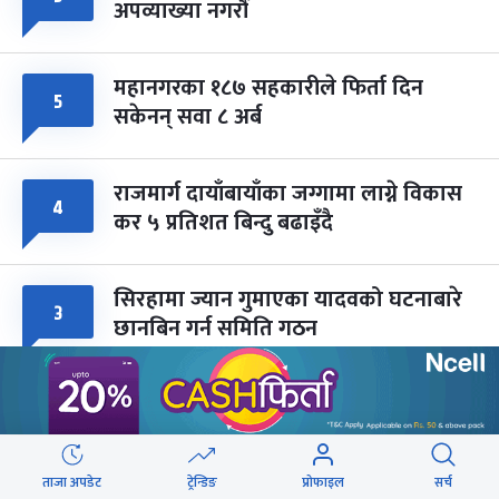
अपव्याख्या नगरौं
महानगरका १८७ सहकारीले फिर्ता दिन
५
सकेनन् सवा ८ अर्ब
राजमार्ग दायाँबायाँका जग्गामा लाग्ने विकास
४
कर ५ प्रतिशत बिन्दु बढाइँदै
सिरहामा ज्यान गुमाएका यादवको घटनाबारे
३
छानबिन गर्न समिति गठन
वेबस्टोरिज
ताजा अपडेट
ट्रेन्डिङ
प्रोफाइल
सर्च