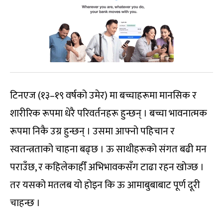
टिनएज (१३–१९ वर्षको उमेर) मा बच्चाहरूमा मानसिक र
शारीरिक रूपमा धेरै परिवर्तनहरू हुन्छन् । बच्चा भावनात्मक
रूपमा निकै उग्र हुन्छन् । उसमा आफ्नो पहिचान र
स्वतन्त्रताको चाहना बढ्छ । ऊ साथीहरूको संगत बढी मन
पराउँछ, र कहिलेकाहीँ अभिभावकसँग टाढा रहन खोज्छ ।
तर यसको मतलब यो होइन कि ऊ आमाबुबाबाट पूर्ण दूरी
चाहन्छ ।