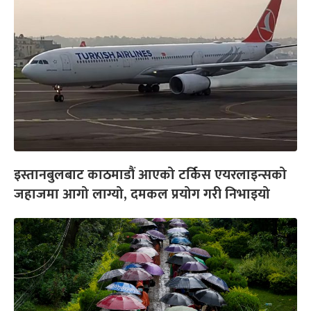
इस्तानबुलबाट काठमाडौं आएको टर्किस एयरलाइन्सको
जहाजमा आगो लाग्यो, दमकल प्रयोग गरी निभाइयो