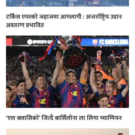
टर्किस एयरको जहाजमा आगलागी : अन्तर्राष्ट्रिय उडान
अवतरण प्रभावित
‘एल क्लासिको’ जित्दै बार्सिलोना ला लिगा च्याम्पियन