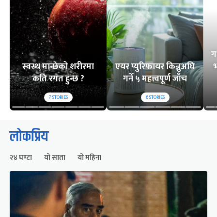
ग
स्वस्थ मान्छेको शरीरमा
एयर प्युरिफायर किन्नुअघि
भ
कति रगत हुन्छ ?
गर्ने ५ महत्त्वपूर्ण जाँच
7
STORIES
6
STORIES
लोकप्रिय
२४ घण्टा
यो साता
यो महिना