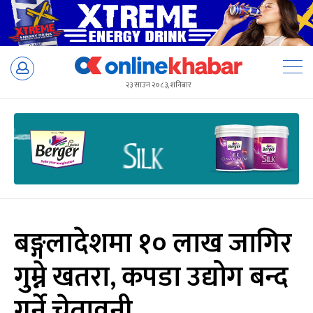
Skip
to
२३ साउन २०८३, शनिबार
content
बङ्गलादेशमा १० लाख जागिर
गुम्ने खतरा, कपडा उद्योग बन्द
गर्ने चेतावनी