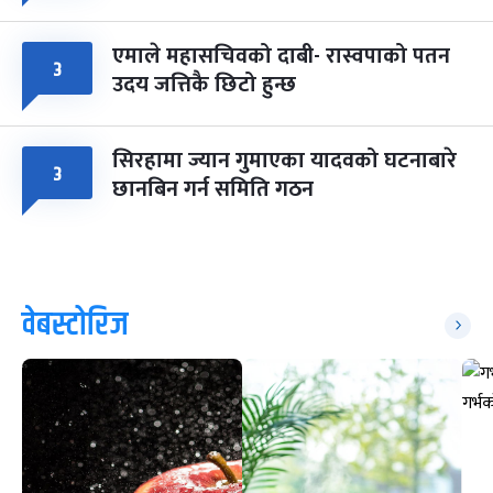
एमाले महासचिवको दाबी- रास्वपाको पतन
३
उदय जत्तिकै छिटो हुन्छ
सिरहामा ज्यान गुमाएका यादवको घटनाबारे
३
छानबिन गर्न समिति गठन
वेबस्टोरिज