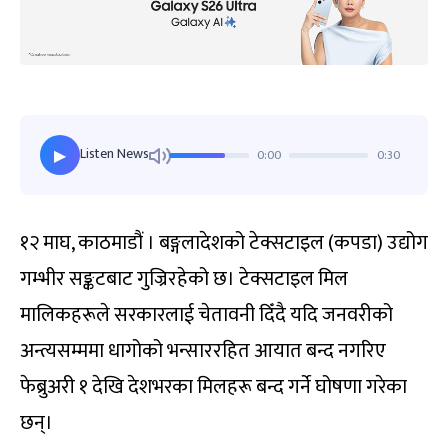
Listen News
0:00
0:30
▶
१२ माघ, काठमाडौं । बङ्गलादेशको टेक्सटाइल (कपडा) उद्योग
गम्भीर सङ्कटबाट गुज्रिरहेको छ। टेक्सटाइल मिल
मालिकहरूले सरकारलाई चेतावनी दिँदै यदि जनवरीको
अन्त्यसम्ममा धागोको भन्साररहित आयात बन्द नगरिए
फेब्रुअरी १ देखि देशभरका मिलहरू बन्द गर्ने घोषणा गरेका
छन्।