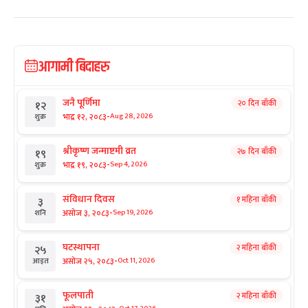
आगामी बिदाहरु
जनै पूर्णिमा
२० दिन बाँकी
१२
-
भाद्र १२, २०८३
Aug 28, 2026
शुक्र
श्रीकृष्ण जन्माष्टमी व्रत
२७ दिन बाँकी
१९
-
भाद्र १९, २०८३
Sep 4, 2026
शुक्र
संविधान दिवस
१ महिना बाँकी
३
-
असोज ३, २०८३
Sep 19, 2026
शनि
घटस्थापना
२ महिना बाँकी
२५
-
असोज २५, २०८३
Oct 11, 2026
आइत
फूलपाती
२ महिना बाँकी
३१