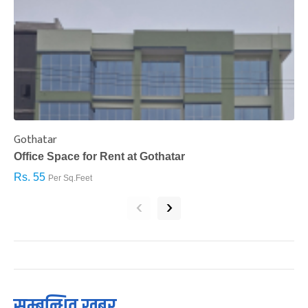
Gothatar
S
Office Space for Rent at Gothatar
H
Rs. 55
R
Per Sq.Feet
‹
›
सम्बन्धित खबर