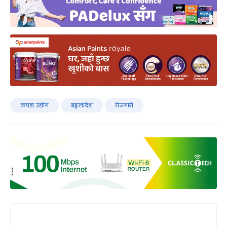
कपडा उद्योग
बङ्गलादेश
रोजगारी