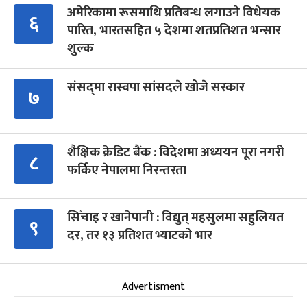
अमेरिकामा रूसमाथि प्रतिबन्ध लगाउने विधेयक
६
पारित, भारतसहित ५ देशमा शतप्रतिशत भन्सार
शुल्क
संसद्‍मा रास्वपा सांसदले खोजे सरकार
७
शैक्षिक क्रेडिट बैंक : विदेशमा अध्ययन पूरा नगरी
८
फर्किए नेपालमा निरन्तरता
सिँचाइ र खानेपानी : विद्युत् महसुलमा सहुलियत
९
दर, तर १३ प्रतिशत भ्याटको भार
Advertisment