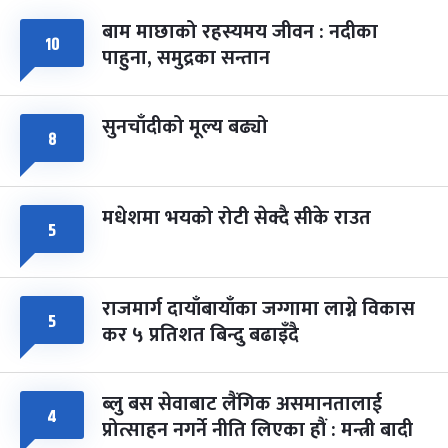
बाम माछाको रहस्यमय जीवन : नदीका
फागुपूर्णिमा
७ महिना बाँकी
८
१०
पाहुना, समुद्रका सन्तान
-
चैत्र ८, २०८३
Mar 22, 2027
सोम
सुनचाँदीको मूल्य बढ्यो
८
मधेशमा भयको रोटी सेक्दै सीके राउत
५
राजमार्ग दायाँबायाँका जग्गामा लाग्ने विकास
५
कर ५ प्रतिशत बिन्दु बढाइँदै
ब्लु बस सेवाबाट लैंगिक असमानतालाई
४
प्रोत्साहन नगर्ने नीति लिएका हौं : मन्त्री बादी