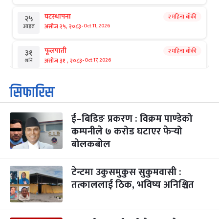
घटस्थापना
२ महिना बाँकी
२५
-
असोज २५, २०८३
Oct 11, 2026
आइत
फूलपाती
२ महिना बाँकी
३१
-
असोज ३१ , २०८३
Oct 17, 2026
शनि
कार्तिक सङ्क्रान्ति
२ महिना बाँकी
१
सिफारिस
-
कार्तिक १, २०८३
Oct 18, 2026
आइत
ई–बिडिङ प्रकरण : विक्रम पाण्डेको
महानवमी
२ महिना बाँकी
३
-
कम्पनीले ७ करोड घटाएर फेर्‍यो
कार्तिक ३, २०८३
Oct 20, 2026
मंगल
बोलकबोल
विजयादशमी
२ महिना बाँकी
४
-
कार्तिक ४, २०८३
Oct 21, 2026
बुध
टेन्टमा उकुसमुकुस सुकुमवासी :
तत्काललाई ठिक, भविष्य अनिश्चित
पापा‌ङ्कुशा एकादशी व्रत
२ महिना बाँकी
५
-
कार्तिक ५, २०८३
Oct 22, 2026
बिहि