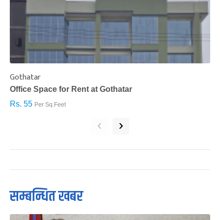
Gothatar
S
Office Space for Rent at Gothatar
H
Rs. 55
R
Per Sq.Feet
‹
›
सम्बन्धित खबर