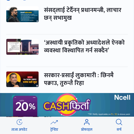
संसद्लाई टेर्दैनन् प्रधानमन्त्री, लाचार
छन् सभामुख
‘अस्थायी प्रकृतिको अध्यादेशले ऐनको
व्यवस्था विस्थापित गर्न सक्दैन’
सरकार-प्रसाईं लुकामारी : छिनमै
पक्राउ, तुरुन्तै रिहा
‘कामचलाउ’ नेतृत्वले थलियो स्वास्थ्य
क्षेत्र
ताजा अपडेट
ट्रेन्डिङ
प्रोफाइल
सर्च