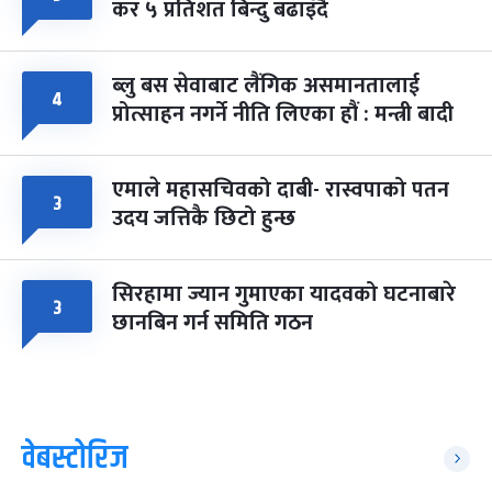
कर ५ प्रतिशत बिन्दु बढाइँदै
ब्लु बस सेवाबाट लैंगिक असमानतालाई
४
प्रोत्साहन नगर्ने नीति लिएका हौं : मन्त्री बादी
एमाले महासचिवको दाबी- रास्वपाको पतन
३
उदय जत्तिकै छिटो हुन्छ
सिरहामा ज्यान गुमाएका यादवको घटनाबारे
३
छानबिन गर्न समिति गठन
वेबस्टोरिज