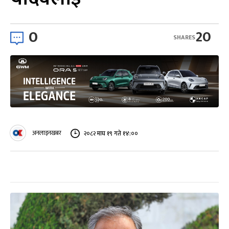
0
20
SHARES
अनलाइनखबर
२०८२ माघ १९ गते १४:००