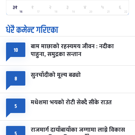
ग्याल्पो ल्होसार
७ महिना बाँकी
२५
३१
१
२
३
४
५
६
-
फाल्गुन २५, २०८३
Mar 9, 2027
मंगल
16
17
18
19
20
21
22
धेरै कमेन्ट गरिएका
पूर्णिमा व्रत
७ महिना बाँकी
७
-
चैत्र ७, २०८३
Mar 21, 2027
आइत
बाम माछाको रहस्यमय जीवन : नदीका
फागुपूर्णिमा
७ महिना बाँकी
८
१०
पाहुना, समुद्रका सन्तान
-
चैत्र ८, २०८३
Mar 22, 2027
सोम
सुनचाँदीको मूल्य बढ्यो
८
मधेशमा भयको रोटी सेक्दै सीके राउत
५
राजमार्ग दायाँबायाँका जग्गामा लाग्ने विकास
५