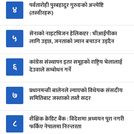
पर्वतारोही पुरबहादुर गुरुङको अन्त्येष्टि
४
(तस्वीरहरू)
सेनाको नाइटभिजन हेलिकप्टर : भीआईपीका
५
लागि उड्छ, जनताको ज्यान बचाउन उड्दैन
कांग्रेस संस्थापन इतर समूहको राष्ट्रिय भेलालाई
६
देउवाले सम्बोधन गर्ने
प्रधानमन्त्री बालेनले ल्याएको विधेयक संसदीय
७
समितिबाट जस्ताको तस्तै सदर
शैक्षिक क्रेडिट बैंक : विदेशमा अध्ययन पूरा नगरी
८
फर्किए नेपालमा निरन्तरता