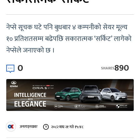
नेप्से सूचक घटे पनि बुधबार ४ कम्पनीको सेयर मूल्य
१० प्रतिशतसम्म बढेपछि सकारात्मक ‘सर्किट’ लागेको
नेप्सेले जनाएको छ ।
0
890
SHARES
अनलाइनखबर
२०८२ माघ २१ गते १५:४८