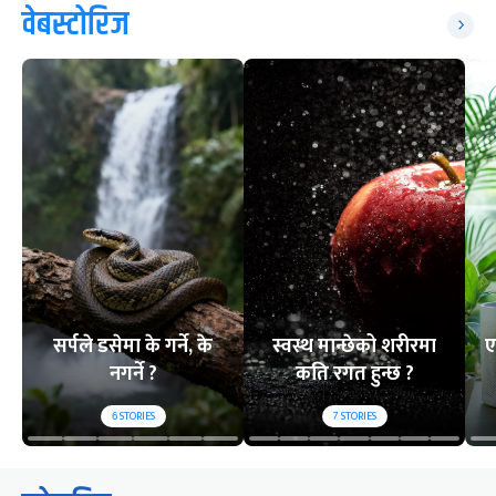
वेबस्टोरिज
सर्पले डसेमा के गर्ने, के
स्वस्थ मान्छेको शरीरमा
ए
नगर्ने ?
कति रगत हुन्छ ?
6
STORIES
7
STORIES