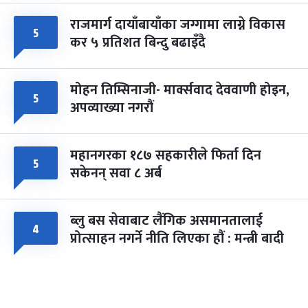
राजमार्ग दायाँबायाँका जग्गामा लाग्ने विकास
५
कर ५ प्रतिशत बिन्दु बढाइँदै
मोहन तिम्सिनाजी- मार्क्सवाद देववाणी होइन,
५
अपव्याख्या नगरौं
महानगरका १८७ सहकारीले फिर्ता दिन
५
सकेनन् सवा ८ अर्ब
ब्लु बस सेवाबाट लैंगिक असमानतालाई
४
प्रोत्साहन नगर्ने नीति लिएका हौं : मन्त्री बादी