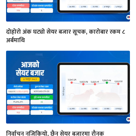
दोहोरो अंक घट्यो सेयर बजार सूचक, कारोबार रकम ८
अर्बमाथि
निर्वाचन नजिकियो, छैन सेयर बजारमा रौनक