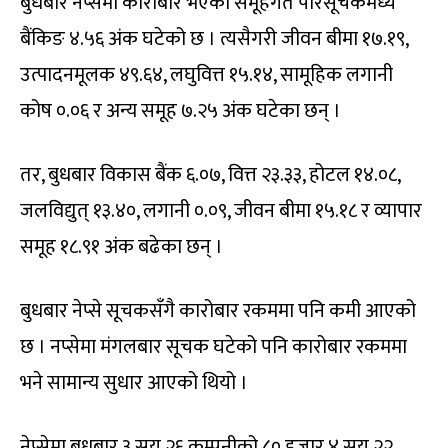
बुधबार नेप्सेमा कारोबार भएका समूहगत परिसूचकमध्ये
बैंकिङ ४.५६ अंक घटेको छ । त्यसैगरी जीवन बीमा १७.१९,
उत्पादनमूलक ४९.६४, लघुवित्त १५.१४, सामूहिक लगानी
कोष ०.०६ र अन्य समूह ७.२५ अंक घटेका छन् ।
तर, बुधबार विकास बैंक ६.०७, वित्त २३.३३, होटल १४.०८,
जलविद्युत् १३.४०, लगानी ०.०९, जीवन बीमा १५.१८ र व्यापार
समूह १८.९१ अंक बढेका छन् ।
बुधबार नेप्से सूचकसँगै कारोबार रकममा पनि कमी आएको
छ । नप्सेमा मंगलबार सूचक घटेको पनि कारोबार रकममा
भने सामान्य सुधार आएको थियो ।
नेप्सेमा बुधबार ३ सय २६ कम्पनीको ८० हजार ४ सय २२