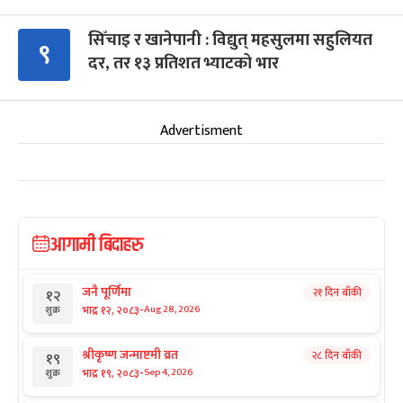
सिँचाइ र खानेपानी : विद्युत् महसुलमा सहुलियत
९
दर, तर १३ प्रतिशत भ्याटको भार
Advertisment
आगामी बिदाहरु
जनै पूर्णिमा
२१ दिन बाँकी
१२
-
भाद्र १२, २०८३
Aug 28, 2026
शुक्र
श्रीकृष्ण जन्माष्टमी व्रत
२८ दिन बाँकी
१९
-
भाद्र १९, २०८३
Sep 4, 2026
शुक्र