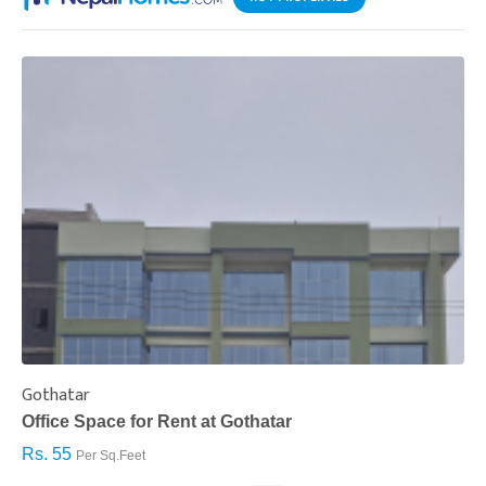
Gothatar
S
Office Space for Rent at Gothatar
H
Rs. 55
R
Per Sq.Feet