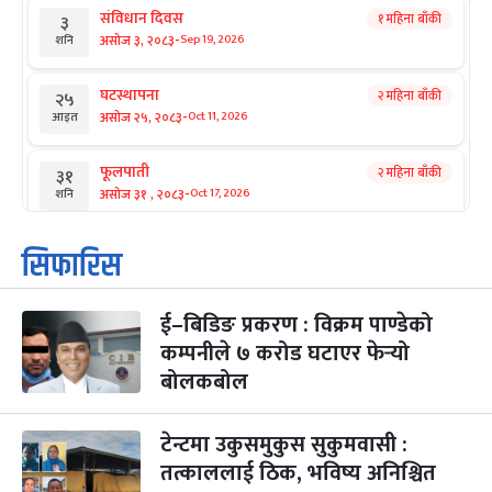
संविधान दिवस
१ महिना बाँकी
३
-
असोज ३, २०८३
Sep 19, 2026
शनि
घटस्थापना
२ महिना बाँकी
२५
-
असोज २५, २०८३
Oct 11, 2026
आइत
फूलपाती
२ महिना बाँकी
३१
-
असोज ३१ , २०८३
Oct 17, 2026
शनि
कार्तिक सङ्क्रान्ति
२ महिना बाँकी
१
सिफारिस
-
कार्तिक १, २०८३
Oct 18, 2026
आइत
ई–बिडिङ प्रकरण : विक्रम पाण्डेको
महानवमी
२ महिना बाँकी
३
-
कम्पनीले ७ करोड घटाएर फेर्‍यो
कार्तिक ३, २०८३
Oct 20, 2026
मंगल
बोलकबोल
विजयादशमी
२ महिना बाँकी
४
-
कार्तिक ४, २०८३
Oct 21, 2026
बुध
टेन्टमा उकुसमुकुस सुकुमवासी :
तत्काललाई ठिक, भविष्य अनिश्चित
पापा‌ङ्कुशा एकादशी व्रत
२ महिना बाँकी
५