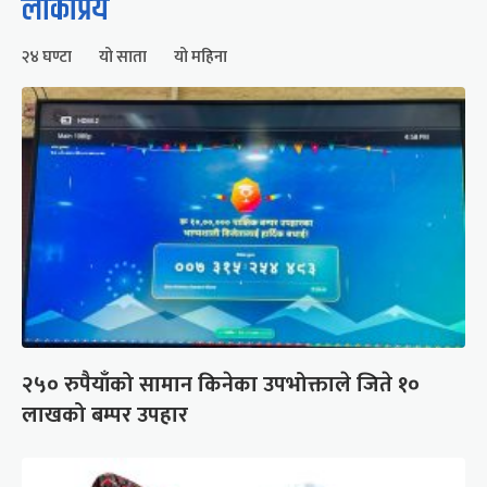
लोकप्रिय
२४ घण्टा
यो साता
यो महिना
२५० रुपैयाँको सामान किनेका उपभोक्ताले जिते १०
लाखको बम्पर उपहार