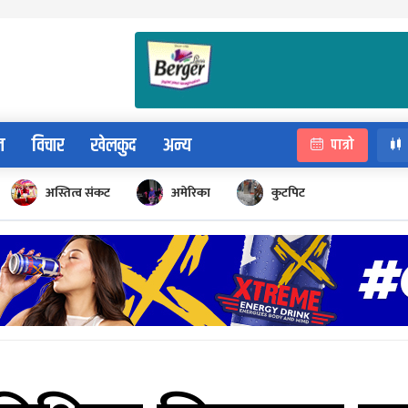
न
विचार
खेलकुद
अन्य
पात्रो
अस्तित्व संकट
अमेरिका
कुटपिट