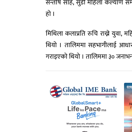
सन्तोष साह, सुडी महिला कल्याण स
हो ।
मिथिला कलाप्रति रुचि राख्ने युवा
थियो । तालिममा सहभागीलाई आधारभू
गराइएको थियो । तालिममा ३० जनाभन्