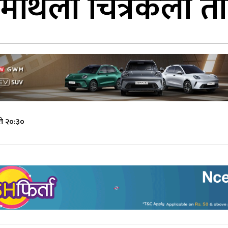
मिथिला चित्रकला ता
ते २०:३०