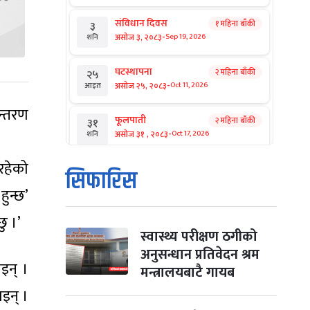
संविधान दिवस
१ महिना बाँकी
३
-
असोज ३, २०८३
Sep 19, 2026
शनि
घटस्थापना
२ महिना बाँकी
२५
-
असोज २५, २०८३
Oct 11, 2026
आइत
ान्तरण
फूलपाती
२ महिना बाँकी
३१
-
असोज ३१ , २०८३
Oct 17, 2026
शनि
रहेको
कार्तिक सङ्क्रान्ति
२ महिना बाँकी
१
सिफारिस
-
कार्तिक १, २०८३
Oct 18, 2026
आइत
ुन्छ’
महानवमी
छु ।’
२ महिना बाँकी
३
-
कार्तिक ३, २०८३
Oct 20, 2026
मंगल
स्वास्थ्य परीक्षण ठगीको
अनुसन्धान प्रतिवेदन श्रम
इन् ।
विजयादशमी
२ महिना बाँकी
४
मन्त्रालयबाटै गायब
-
कार्तिक ४, २०८३
Oct 21, 2026
बुध
इन् ।